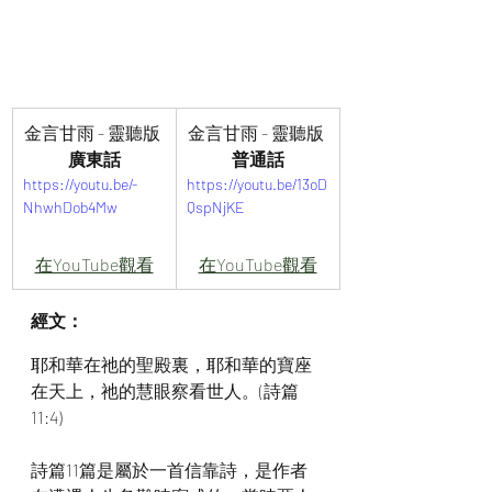
金言甘雨 - 靈聽版 
金言甘雨 - 靈聽版 
廣東話
普通話
https://youtu.be/-
https://youtu.be/13oD
NhwhDob4Mw
QspNjKE
在YouTube觀看
在YouTube觀看
經文：
耶和華在祂的聖殿裏，耶和華的寶座
在天上，祂的慧眼察看世人。(詩篇 
11:4)
詩篇11篇是屬於一首信靠詩，是作者