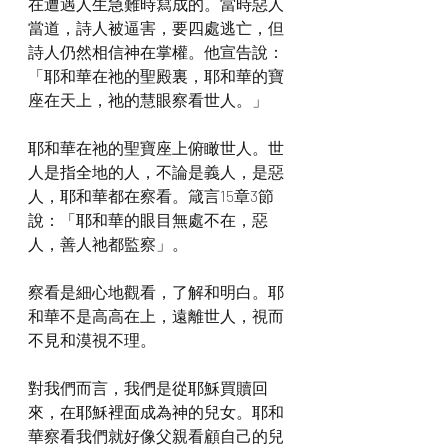
在遭遇人生急難時寫成的。當時惡人
當道，詩人被逼害，要四處逃亡，但
詩人仍然相信神在掌權。他宣告說：
「耶和華在祂的聖殿裏，耶和華的寶
座在天上，祂的慧眼察看世人。」
耶和華在祂的聖寶座上俯瞰世人。世
人是指全地的人，不論是義人，是惡
人，耶和華都在察看。箴言15章3節
說：「耶和華的眼目無處不在，惡
人，善人祂都監察」。
察看是細心地觀看，了解和明白。耶
和華不是高高在上，遠離世人，視而
不見和漠視不理。
對我們而言，我們是從耶穌買贖回
來，在耶穌裡面成為神的兒女。耶和
華察看我們就好像父親看顧自己的兒