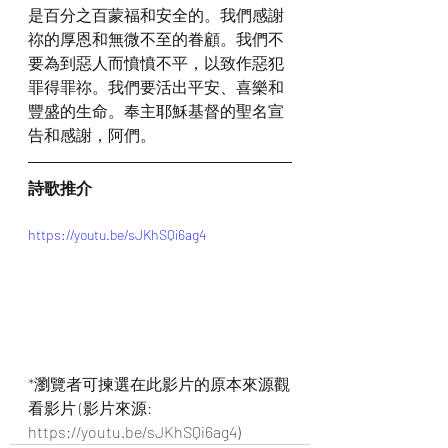
是百分之百蒙福和安全的。我們感謝
祢的厚恩和無微不至的眷顧。我們不
要為到惡人而憤憤不平，以致作惡犯
罪得罪祢。我們要活出平安、喜樂和
豐盛的生命。奉主耶穌基督的聖名宣
告和感謝，阿們。
詩歌推介
https://youtu.be/sJKhSQi6ag4
*瀏覽者可揀選在此影片的原本來源觀
看影片 (影片來源: 
https://youtu.be/sJKhSQi6ag4
)