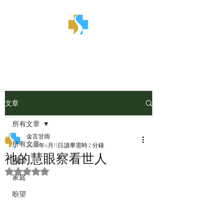
金言甘雨
文章
所有文章
金言甘雨
所有文章
2022年4月11日
讀畢需時 2 分鐘
祂的慧眼察看世人
職場
評等為 NaN（最高為 5 顆星）。
家庭
盼望