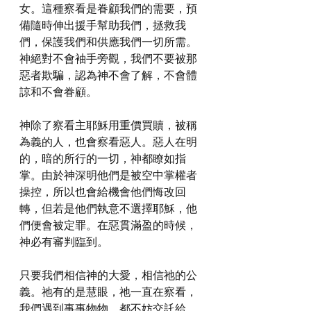
女。這種察看是眷顧我們的需要，預
備隨時伸出援手幫助我們，拯救我
們，保護我們和供應我們一切所需。
神絕對不會袖手旁觀，我們不要被那
惡者欺騙，認為神不會了解，不會體
諒和不會眷顧。
神除了察看主耶穌用重價買贖，被稱
為義的人，也會察看惡人。惡人在明
的，暗的所行的一切，神都瞭如指
掌。由於神深明他們是被空中掌權者
操控，所以也會給機會他們悔改回
轉，但若是他們執意不選擇耶穌，他
們便會被定罪。在惡貫滿盈的時候，
神必有審判臨到。
只要我們相信神的大愛，相信祂的公
義。祂有的是慧眼，祂一直在察看，
我們遇到事事物物，都不妨交託給