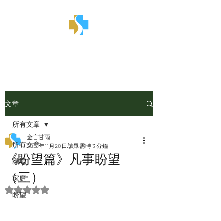
金言甘雨
文章
所有文章
金言甘雨
所有文章
2025年11月20日
讀畢需時 3 分鐘
《盼望篇》凡事盼望
職場
（三）
家庭
評等為 NaN（最高為 5 顆星）。
盼望