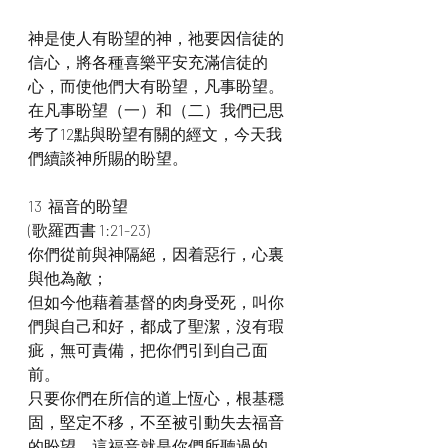
神是使人有盼望的神，祂要因信徒的
信心，將各種喜樂平安充滿信徒的
心，而使他們大有盼望，凡事盼望。
在凡事盼望（一）和（二）我們已思
考了12點與盼望有關的經文，今天我
們續談神所賜的盼望。
13  福音的盼望
(歌羅西書 1:21-23)
你們從前與神隔絕，因着惡行，心裏
與他為敵；
但如今他藉着基督的肉身受死，叫你
們與自己和好，都成了聖潔，沒有瑕
疵，無可責備，把你們引到自己面
前。
只要你們在所信的道上恆心，根基穩
固，堅定不移，不至被引動失去福音
的盼望，這福音就是你們所聽過的，