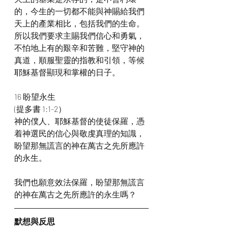
的，今生的一切都不能與神賜給我們
天上的產業相比，包括我們的生命。
所以我們要求主賜我們信心和勇氣，
不怕地上有的艱辛和苦難，堅守神的
真道，順服聖靈的指教和引領，等候
耶穌基督顯現和掌權的日子。
16 盼望永生
(提多書 1:1-2）
神的僕人、耶穌基督的使徒保羅，憑
着神選民的信心與敬虔真理的知識，
盼望那無謊言的神在萬古之先所應許
的永生。
我們也願意效法保羅，盼望那無謊言
的神在萬古之先所應許的永生嗎？
默想與反思