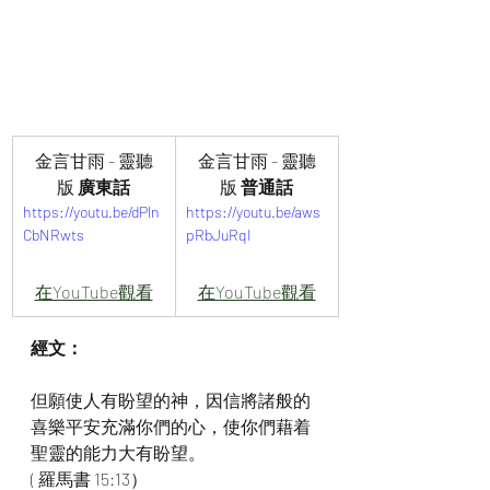
金言甘雨 - 靈聽
金言甘雨 - 靈聽
版
 廣東話
版
 普通話
https://youtu.be/dPln
https://youtu.be/aws
CbNRwts
pRbJuRqI
在YouTube觀看
在YouTube觀看
經文：
但願使人有盼望的神，因信將諸般的
喜樂平安充滿你們的心，使你們藉着
聖靈的能力大有盼望。
( 羅馬書 15:13）