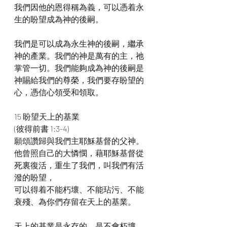
我們因他的恩得稱為義，可以憑着永
生的盼望成為神的後嗣。
我們是可以成為永生神的後嗣，繼承
神的產業。我們的神是萬有的主，祂
掌管一切。我們能夠成為神的後嗣是
神賜給我們的尊榮，我們要存盼望的
心，憑信心領受和領取。
15 盼望天上的基業
(彼得前書 1:3-4)
願頌讚歸與我們主耶穌基督的父神。
他曾照自己的大憐憫，藉耶穌基督從
死裏復活，重生了我們，叫我們有活
潑的盼望，
可以得着不能朽壞、不能玷污、不能
衰殘、為你們存留在天上的基業。
天上的基業是永存的，是不會朽壞