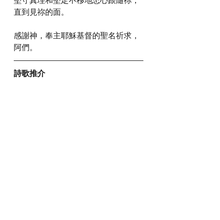
直到見祢的面。
感謝神，奉主耶穌基督的聖名祈求，
阿們。
詩歌推介
https://youtu.be/HUB61RW8MQE
*瀏覽者可揀選在此影片的原本來源觀
看影片 (影片來源:
https://youtu.be/HUB61RW8MQE
)