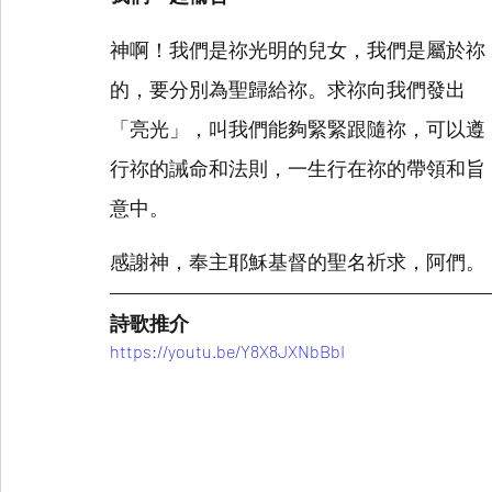
神啊！我們是祢光明的兒女，我們是屬於祢
的，要分別為聖歸給祢。求祢向我們發出
「亮光」，叫我們能夠緊緊跟隨祢，可以遵
行祢的誡命和法則，一生行在祢的帶領和旨
意中。
感謝神，奉主耶穌基督的聖名祈求，阿們。
詩歌推介
https://youtu.be/Y8X8JXNbBbI