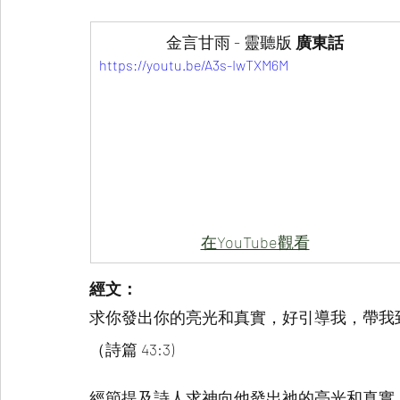
​金言甘雨 - 靈聽版 
廣東話
https://youtu.be/A3s-IwTXM6M
在YouTube觀看
經文：
求你發出你的亮光和真實，好引導我，帶我
（詩篇 43:3)
經節提及詩人求神向他發出祂的亮光和真實