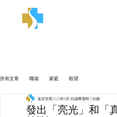
金言甘雨
所有文章
職場
家庭
盼望
金言甘雨
2022年6月1日
讀畢需時 3 分鐘
發出「亮光」和「