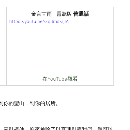
金言甘雨 - 靈聽版 
普通話
https://youtu.be/-ZqJmdkrjlA
在YouTube觀看
到你的聖山，到你的居所。
，來引導他。原來神除了以真理引導我們，還可以