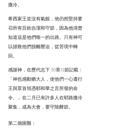
撒冷。
希西家王並沒有氣餒，他仍然堅持要
召所有百姓自潔和守節，因為他清楚
知道這是他們唯一的出路。只有神可
以拯救他們脱離壓迫，從苦境中轉
回。
感謝神，在歷代志下 30章12節記載：
「神也感動猶大人，使他們一心遵行
王與眾首領憑耶和華之言所發的命
令。」在二月已有許多人在耶路撒冷
聚集，成為大會，要守除酵節。
第二個困難：