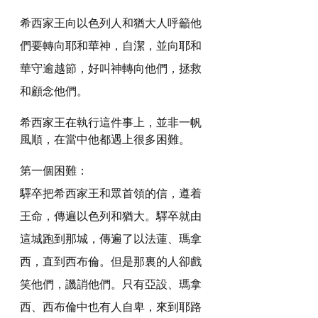
希西家王向以色列人和猶大人呼籲他
們要轉向耶和華神，自潔，並向耶和
華守逾越節，好叫神轉向他們，拯救
和顧念他們。
希西家王在執行這件事上，並非一帆
風順，在當中他都遇上很多困難。
第一個困難：
驛卒把希西家王和眾首領的信，遵着
王命，傳遍以色列和猶大。驛卒就由
這城跑到那城，傳遍了以法蓮、瑪拿
西，直到西布倫。但是那裏的人卻戲
笑他們，譏誚他們。只有亞設、瑪拿
西、西布倫中也有人自卑，來到耶路