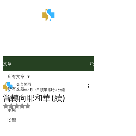
金言甘雨
文章
所有文章
金言甘雨
所有文章
2023年3月17日
讀畢需時 3 分鐘
當轉向耶和華 (續)
職場
評等為 NaN（最高為 5 顆星）。
家庭
盼望