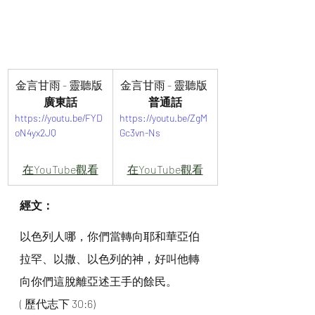
金言甘雨 - 靈聽版 
金言甘雨 - 靈聽版 
廣東話
普通話
https://youtu.be/FYD
https://youtu.be/ZgM
oN4yx2JQ
Gc3vn-Ns
在YouTube觀看
在YouTube觀看
經文：
以色列人哪，你們當轉向耶和華亞伯
拉罕、以撒、以色列的神，好叫他轉
向你們這脫離亞述王手的餘民。
( 歷代志下 30:6)