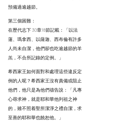
預備過逾越節。
第三個困難：
在歷代志下 30章18節記載：「以法
蓮、瑪拿西、以薩迦、西布倫有許多
人尚未自潔，他們卻也吃逾越節的羊
羔，不合所記錄的定例。」
希西家王如何面對和處理這些違反定
例的人呢？希西家王沒有責備或阻止
他們，他只是為他們禱告說：「凡專
心尋求神，就是耶和華他列祖之神
的，雖不照着聖所潔淨之禮自潔，求
至善的耶和華也饒恕他。」