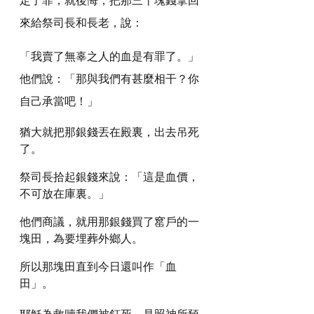
來給祭司長和長老，說：
「我賣了無辜之人的血是有罪了。」 
他們說：「那與我們有甚麼相干？你
自己承當吧！」
猶大就把那銀錢丟在殿裏，出去吊死
了。
祭司長拾起銀錢來說：「這是血價，
不可放在庫裏。」
他們商議，就用那銀錢買了窰戶的一
塊田，為要埋葬外鄉人。
所以那塊田直到今日還叫作「血
田」。
耶穌為救贖我們被釘死，是照神所預