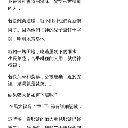
並嘗過神善道的滋味、覺悟來世權能
的人，
若是離棄道理，就不能叫他們從新懊
悔了。因為他們把神的兒子重釘十字
架，明明地羞辱他。
就如一塊田地，吃過屢次下的雨水，
生長菜蔬，合乎耕種的人用，就從神
得福；
若長荊棘和蒺藜，必被廢棄，近於咒
詛，結局就是焚燒。」
結果猶大是如何下場呢？
 在馬太福音 27章3至8節有詳細記載：
這時候，賣耶穌的猶大看見耶穌已經
定了罪，就後悔，把那三十塊錢拿回