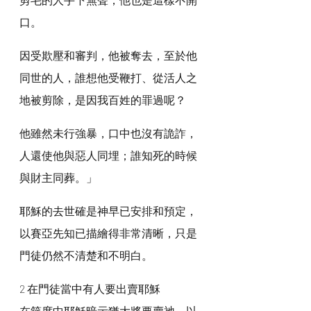
口。
因受欺壓和審判，他被奪去，至於他
同世的人，誰想他受鞭打、從活人之
地被剪除，是因我百姓的罪過呢？
他雖然未行強暴，口中也沒有詭詐，
人還使他與惡人同埋；誰知死的時候
與財主同葬。」
耶穌的去世確是神早已安排和預定，
以賽亞先知已描繪得非常清晰，只是
門徒仍然不清楚和不明白。
2 在門徒當中有人要出賣耶穌
在筵席中耶穌暗示猶大將要賣祂，以