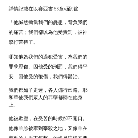
詳情記載在以賽亞書 53章4至9節
「他誠然擔當我們的憂患，背負我們
的痛苦；我們卻以為他受責罰，被神
擊打苦待了。
哪知他為我們的過犯受害，為我們的
罪孽壓傷。因他受的刑罰，我們得平
安；因他受的鞭傷，我們得醫治。
我們都如羊走迷，各人偏行己路。耶
和華使我們眾人的罪孽都歸在他身
上。
他被欺壓，在受苦的時候卻不開口。
他像羊羔被牽到宰殺之地，又像羊在
剪毛的人手下無聲，他也是這樣不開