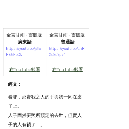
金言甘雨 - 靈聽版 
金言甘雨 - 靈聽版 
廣東話
普通話
https://youtu.be/j8Ie
https://youtu.be/_hR
RE6FbCk
Xo9eYp74
在YouTube觀看
在YouTube觀看
經文：
看哪，那賣我之人的手與我一同在桌
子上。
人子固然要照所預定的去世，但賣人
子的人有禍了！」