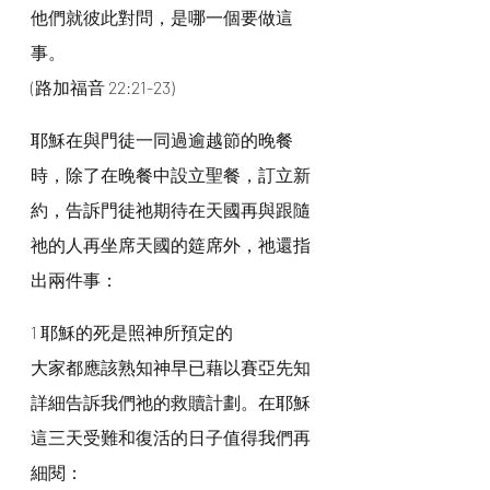
他們就彼此對問，是哪一個要做這
事。
(路加福音 22:21-23)
耶穌在與門徒一同過逾越節的晚餐
時，除了在晚餐中設立聖餐，訂立新
約，告訴門徒祂期待在天國再與跟隨
祂的人再坐席天國的筵席外，祂還指
出兩件事：
1 耶穌的死是照神所預定的
大家都應該熟知神早已藉以賽亞先知
詳細告訴我們祂的救贖計劃。在耶穌
這三天受難和復活的日子值得我們再
細閱：