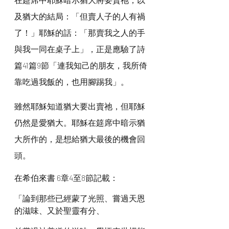
及猶大的結局：「但賣人子的人有禍
了！」耶穌的話：「那賣我之人的手
與我一同在桌子上」，正是應驗了詩
篇41篇9節「連我知己的朋友，我所倚
靠吃過我飯的，也用腳踢我」。
雖然耶穌知道猶大要出賣祂，但耶穌
仍然是愛猶大。耶穌在筵席中暗示猶
大所作的，是想給猶大最後的機會回
頭。
在希伯來書 6章4至8節記載：
「論到那些已經蒙了光照、嘗過天恩
的滋味、又於聖靈有分、