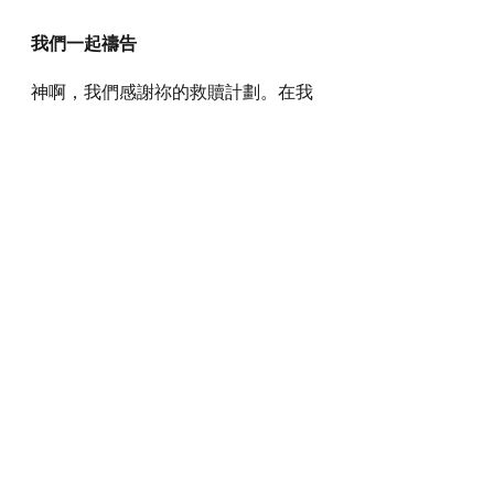
我們一起禱告
神啊，我們感謝祢的救贖計劃。在我
們還作罪人的時候，祢已經預備了祢
的愛子耶穌來拯救我們，我們要看重
和珍惜。主耶穌，祢願我們有悔改的
心。雖然猶大出賣祢，但祢仍然給他
機會悔改。我們要持儆醒和悔改的心
跟隨祢。我們有什作惡出賣祢的，我
們願意立即悔改回轉，求祢寬恕。
感謝神，奉主耶穌基督的聖名祈求，
阿們。
詩歌推介