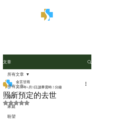
金言甘雨
文章
所有文章
金言甘雨
所有文章
2023年4月9日
讀畢需時 3 分鐘
照所預定的去世
職場
評等為 NaN（最高為 5 顆星）。
家庭
盼望