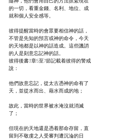
隨神，他們會用自己的方法抓緊現在
的一切，看重金錢、名利、地位、成
就和個人安全感等。
彼得提醒當時的會眾要相信神的話，
不管是先知的預言或神的命令，今天
的天地都是以神的話造成。這些譏誚
的人是刻意忘記神的話。
彼得後書3章5至7節記載着彼得的警戒
說：
他們故意忘記，從太古憑神的命有了
天，並從水而出、藉水而成的地；
故此，當時的世界被水淹沒就消滅
了；
但現在的天地還是憑着那命存留，直
留到不敬虔之人受審判遭沉淪的日