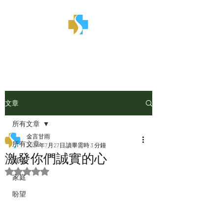
金言甘雨
文章
所有文章
金言甘雨
所有文章
2024年7月27日
讀畢需時 3 分鐘
激發你們誠實的心
職場
評等為 NaN（最高為 5 顆星）。
家庭
盼望