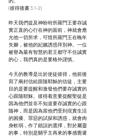
的。
(彼得後書 3:1-2)
昨天我們提及神吩咐所羅門王要存誠
實正直的心行在神的面前，神就會應
允他一切所求，可惜所羅門王在晚年
失腳，被他的妃嬪誘惑拜別神。一位
被譽為最有智慧的君王都守不住誠實
的心，我們真的是要格外謹慎。
今天的教導是出於使徒彼得，他前後
寫了兩封信給跟隨耶穌的信徒，主要
目的是要提醒和激發他們要存誠實的
心跟隨耶穌。彼得着意要提醒聖徒是
因為他們並非不知道要存誠實的心跟
隨神，而是因為當他們受到現實生活
的困擾、罪惡的試探和誘惑，就會肉
身軟弱，作了錯誤的選擇，對於屬靈
的事，特別是關乎主再來的事感覺遲