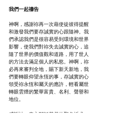
我們一起禱告
神啊，感謝祢再一次藉使徒彼得提醒
和激發我們要存誠實的心跟隨神。我
們承認我們是很容易受到環境和世界
影響，使我們對祢失去誠實的心，追
隨了世界的價值觀和道路，用了世人
的方法去滿足個人的私慾。神啊，祢
必再來審判全地，賜下新天新地，我
們要轉眼仰望永恆的事，存誠實的心
領受祢永恆和屬天的應許，輕看屬世
轉眼雲煙的繁華富貴、名利、聲譽和
地位。
感謝神，奉主耶穌基督的聖名祈求，
阿們。
詩歌推介