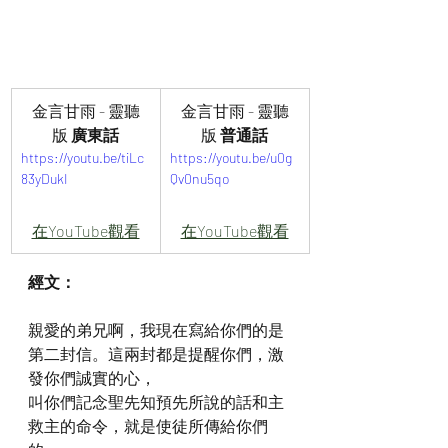
金言甘雨 - 靈聽
金言甘雨 - 靈聽
版
 廣東話
版
 普通話
https://youtu.be/tiLc
https://youtu.be/u0g
83yDukI
Qv0nu5qo
在YouTube觀看
在YouTube觀看
經文：
親愛的弟兄啊，我現在寫給你們的是
第二封信。這兩封都是提醒你們，激
發你們誠實的心，
叫你們記念聖先知預先所說的話和主
救主的命令，就是使徒所傳給你們