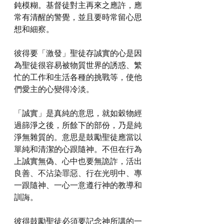
鈍模糊。基督徒對主再來之應許，應
常有清醒的警覺，並且要時常留心思
想和細察。
彼得要「激發」聖徒存誠實的心是因
為聖徒很容易被物質世界的誘惑、繁
忙的工作和生活各種的挑戰等，使他
們愛主的心變得冷淡。
「誠實」是真純的意思，就如穀物經
過篩淨之後，所餘下的部份，乃是純
淨無雜質的。意思是鼓勵聖徒應當以
單純和清潔的心跟隨神。不但在行為
上誠實無偽、心中也要無詭詐，活出
良善、不沾染罪惡、行在光明中、專
一跟隨神、一心一意遵行神的教導和
訓誨。
彼得鼓勵聖徒必須要記念神所講的一