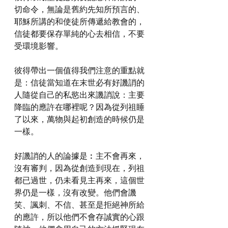
切命令，無論是舊約先知所預言的、
耶穌所講的和使徒所傳遞給教會的，
信徒都要保存單純的心去相信，不要
受環境影響。
彼得帶出一個值得我們注意的重點就
是：信徒當知道在末世必有好譏誚的
人隨從自己的私慾出來譏誚說：主要
降臨的應許在哪裡呢？因為從列祖睡
了以來，萬物與起初創造的時候仍是
一樣。
好譏誚的人的論據是︰主不會再來，
沒有審判，因為從創造到現在，列祖
都已過世，仍未看見主再來，這個世
界仍是一樣，沒有改變。他們會譏
笑、諷刺、不信、甚至是拒絕神所給
的應許，所以他們不會存誠實的心跟