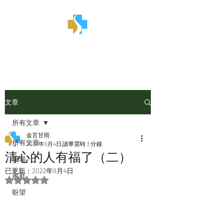
金言甘雨
文章
所有文章
金言甘雨
所有文章
2022年9月4日
讀畢需時 3 分鐘
清心的人有福了（二）
職場
已更新：
2022年9月4日
家庭
評等為 NaN（最高為 5 顆星）。
盼望