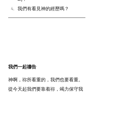
我們有看見神的經歷嗎？
我們一起禱告
神啊，祢所看重的，我們也要看重。
從今天起我們要靠着祢，竭力保守我
們的心，將我們的心分別為聖獻給
祢。我們相信祢對清心的人的應許是
真實的。我們渴慕看見祢的榮耀，經
歷祢的同在、恩典和榮耀。