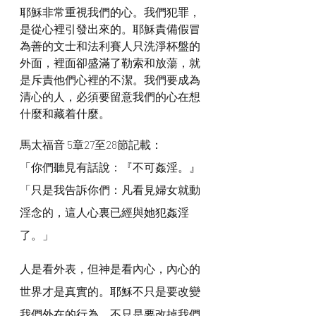
耶穌非常重視我們的心。我們犯罪，
是從心裡引發出來的。耶穌責備假冒
為善的文士和法利賽人只洗淨杯盤的
外面，裡面卻盛滿了勒索和放蕩，就
是斥責他們心裡的不潔。我們要成為
清心的人，必須要留意我們的心在想
什麼和藏着什麼。
馬太福音 5章27至28節記載：
「你們聽見有話說：『不可姦淫。』
「只是我告訴你們：凡看見婦女就動
淫念的，這人心裏已經與她犯姦淫
了。」
人是看外表，但神是看內心，內心的
世界才是真實的。耶穌不只是要改變
我們外在的行為，不只是要改掉我們