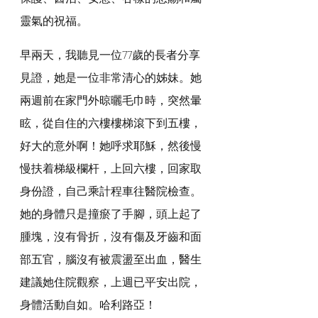
靈氣的祝福。
早兩天，我聽見一位77歲的長者分享
見證，她是一位非常清心的姊妹。她
兩週前在家門外晾曬毛巾時，突然暈
眩，從自住的六樓樓梯滾下到五樓，
好大的意外啊！她呼求耶穌，然後慢
慢扶着梯級欄杆，上回六樓，回家取
身份證，自己乘計程車往醫院檢查。
她的身體只是撞瘀了手腳，頭上起了
腫塊，沒有骨折，沒有傷及牙齒和面
部五官，腦沒有被震盪至出血，醫生
建議她住院觀察，上週已平安出院，
身體活動自如。哈利路亞！