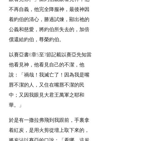
不再自義，他完全降服神，最後神因
着約伯的清心，勝過試煉，顯出祂的
公義和慈愛，將約伯所失去的，加倍
償還給約伯，尊榮約伯。
以賽亞書6章5至7節記載以賽亞先知當
他看見神，他看見自己的不潔，他
說：「禍哉！我滅亡了！因為我是嘴
唇不潔的人，又住在嘴唇不潔的民
中；又因我眼見大君王萬軍之耶和
華。」
於是有一撒拉弗飛到我跟前，手裏拿
着紅炭，是用火剪從壇上取下來的，
將炭沾以賽亞的口說：「看哪，這炭