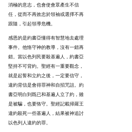
消極的意志，也會使會眾產生不信
任，從而不再效忠於領袖或選擇不再
跟隨，引起領導危機。
感恩的是約書亞懂得有智慧地去處理
事件。他恪守神的教導，沒有一錯再
錯。當以色列民要殺基遍人，約書亞
堅持不可背約。聖經有一重要觀念，
就是起誓和立約之後，一定要信守，
違約背信是會得罪神和自招咒詛。約
書亞明白到既已和基遍人立了約，雖
是被騙，也要恪守。聖經記載掃羅王
違約殺死一些基遍人，結果被神追討
以色列人違約的罪。