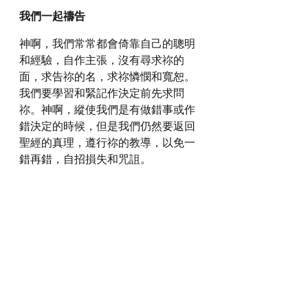
我們一起禱告
神啊，我們常常都會倚靠自己的聰明
和經驗，自作主張，沒有尋求祢的
面，求告祢的名，求祢憐憫和寬恕。
我們要學習和緊記作決定前先求問
祢。神啊，縱使我們是有做錯事或作
錯決定的時候，但是我們仍然要返回
聖經的真理，遵行祢的教導，以免一
錯再錯，自招損失和咒詛。
感謝神，奉主耶穌基督的聖名祈求，
阿們。
詩歌推介
https://youtu.be/Jd8MVgMCg8M