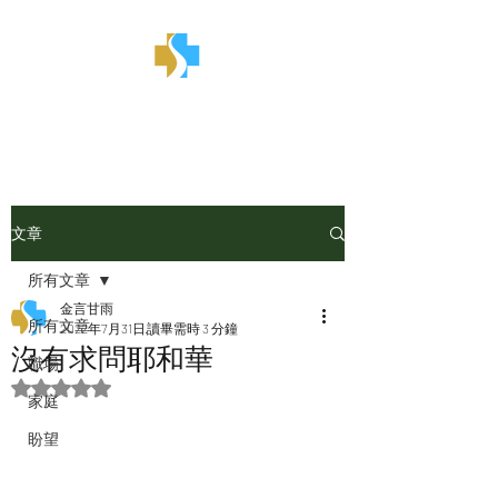
金言甘雨
文章
所有文章
金言甘雨
所有文章
2022年7月31日
讀畢需時 3 分鐘
沒有求問耶和華
職場
評等為 NaN（最高為 5 顆星）。
家庭
盼望