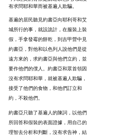
有求問耶和華而被基遍人欺騙。
基遍的居民聽見約書亞向耶利哥和艾
城所行的事，就設詭計，在服裝上裝
假，手拿發霉的餅乾，到吉甲營中見
約書亞，對他和以色列人說他們是從
遠方來的，求約書亞與他們立約，並
要作他們的僕人。約書亞和眾首領因
沒有求問耶和華，就被基遍人欺騙，
接受了他們的食物，和他們訂立和
約，不殺他們。
約書亞只聽了基遍人的陳詞，以他們
所回答和假裝的表面證據，用自己的
理智去分析和判斷，沒有求告神，結