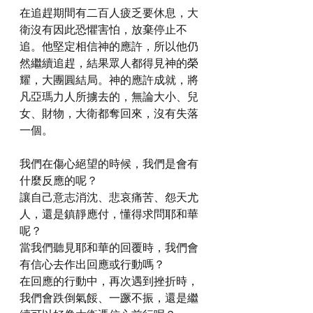
在追趕期間有二百人疲乏要休息，大
衛沒有因此恐懼害怕，放棄停止不
追。他堅定相信神的應許，所以他仍
然繼續追趕，結果眾人都得見神的榮
耀，大團圓結局。神的應許成就，將
凡亞瑪力人所擄去的，無論大小、兒
女、財物，大衛都奪回來，沒有失落
一個。
我們在傷心絕望的時候，我們是會有
什麼反應的呢？
讓自己意志消沈、悲哀痛苦、怨天尤
人，還是鎮靜應付，懂得求問耶和華
呢？
當我們聽見耶和華的回覆時，我們會
有信心去作出回應或行動嗎？
在回應的行動中，再次遇到挫折時，
我們會跌倒氣餒、一蹶不振，還是繼