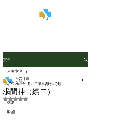
金言甘雨
文章
所有文章
金言甘雨
所有文章
2024年5月27日
讀畢需時 3 分鐘
求問神（續二）
職場
評等為 NaN（最高為 5 顆星）。
家庭
盼望