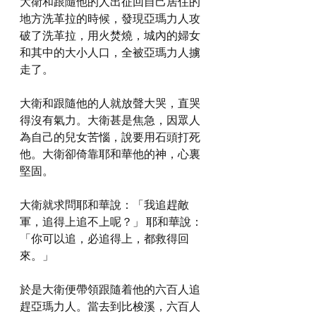
大衛和跟隨他的人出征回自己居住的
地方洗革拉的時候，發現亞瑪力人攻
破了洗革拉，用火焚燒，城內的婦女
和其中的大小人口，全被亞瑪力人擄
走了。
大衛和跟隨他的人就放聲大哭，直哭
得沒有氣力。大衛甚是焦急，因眾人
為自己的兒女苦惱，說要用石頭打死
他。大衛卻倚靠耶和華他的神，心裏
堅固。
大衛就求問耶和華說：「我追趕敵
軍，追得上追不上呢？」 耶和華說：
「你可以追，必追得上，都救得回
來。」
於是大衛便帶領跟隨着他的六百人追
趕亞瑪力人。當去到比梭溪，六百人