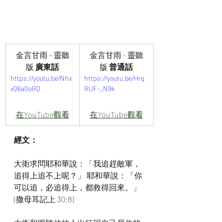
金言甘雨 - 靈聽
金言甘雨 - 靈聽
版
 廣東話
版
 普通話
https://youtu.be/Nhx
https://youtu.be/Hrq
xQ6aGoRQ
RUF-_N9k
在YouTube觀看
在YouTube觀看
經文：
大衛求問耶和華說：「我追趕敵軍，
追得上追不上呢？」 耶和華說：「你
可以追，必追得上，都救得回來。」
(撒母耳記上 30:8)