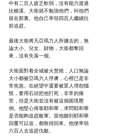
中有二百人疲乏軟弱，沒有能力渡過
比梭溪。大衛就不勉強他們，叫他們
留在那裏。他自己率領四百人繼續往
前追趕。
最後大衛將凡亞瑪力人所擄去的，無
論大小、兒女、財物，大衞都奪回
來，沒有失落一個。
大衛面對着全城被火焚燒，人口無論
大小都被亞瑪力人俘虜，心裡已是非
常焦急。在絕望中還要被眾人埋怨惱
恨，要用石頭把他打死，非常的痛
苦，但是大衛並沒有被這個困境壓
倒。他堅心倚靠耶和華，求問耶和華
是否能夠追趕敵軍。當他聽到耶和華
回覆可以追，都救得回來。他便率領
六百人去追趕仇敵。