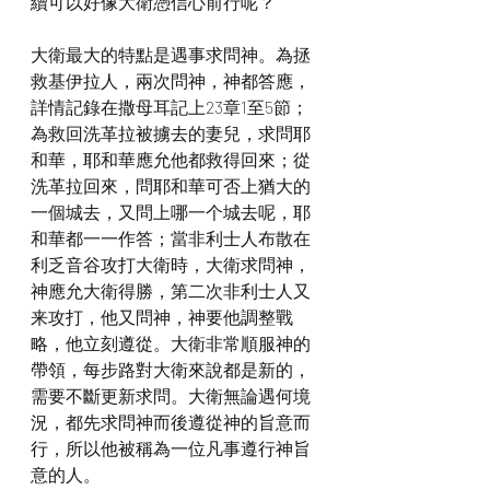
續可以好像大衛憑信心前行呢？
大衛最大的特點是遇事求問神。為拯
救基伊拉人，兩次問神，神都答應，
詳情記錄在撒母耳記上23章1至5節；
為救回洗革拉被擄去的妻兒，求問耶
和華，耶和華應允他都救得回來；從
洗革拉回來，問耶和華可否上猶大的
一個城去，又問上哪一个城去呢，耶
和華都一一作答；當非利士人布散在
利乏音谷攻打大衛時，大衛求問神，
神應允大衛得勝，第二次非利士人又
来攻打，他又問神，神要他調整戰
略，他立刻遵從。大衛非常順服神的
帶領，每步路對大衛來說都是新的，
需要不斷更新求問。大衛無論遇何境
況，都先求問神而後遵從神的旨意而
行，所以他被稱為一位凡事遵行神旨
意的人。