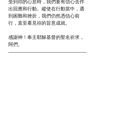
受到祢的心意時，我們要有信心去作
出回應和行動。縱使在行動當中，遇
到困難和挫折，我們仍然憑信心前
行，直至看見祢的旨意成就。
感謝神！奉主耶穌基督的聖名祈求，
阿們。
詩歌推介
https://youtu.be/Y0bUWZe05wE?
si=aJA7B0m7qkFHAJuq
*瀏覽者可揀選在此影片的原本來源觀
看影片 (影片來源:
https://youtu.be/Y0bUWZe05wE?
si=aJA7B0m7qkFHAJuq
)