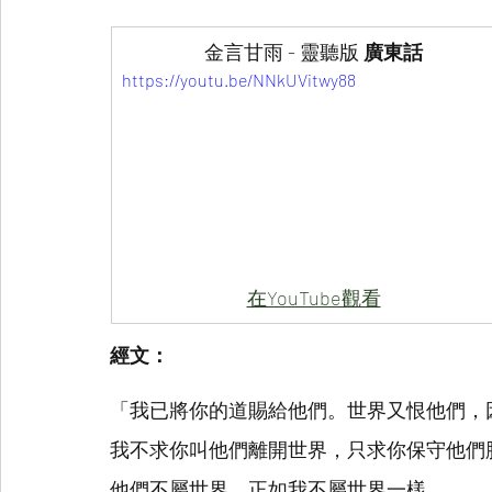
​金言甘雨 - 靈聽版 
廣東話
https://youtu.be/NNkUVitwy88
在YouTube觀看
經文：
「我已將你的道賜給他們。世界又恨他們，
我不求你叫他們離開世界，只求你保守他們
他們不屬世界，正如我不屬世界一樣。