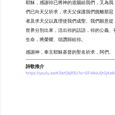
耶穌，感謝祢已將神的道賜給我們，又為我
們已向天父祈求，求天父保護我們脫離那惡
者及求天父以真理使我們成聖。我們願意從
世界分別出來，活出祢的話語，祢的公義、
生命，將榮耀、頌讚歸給祢。
感謝神，奉主耶穌基督的聖名祈求，阿們。
詩歌推介
https://youtu.be/K3ibf2AjR3U?si=GF4N4UQtGjKe