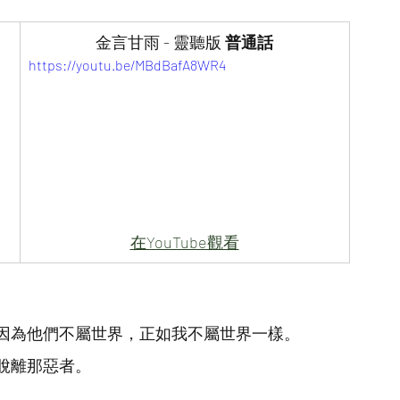
金言甘雨 - 靈聽版 
普通話
https://youtu.be/MBdBafA8WR4
在YouTube觀看
因為他們不屬世界，正如我不屬世界一樣。
脫離那惡者。