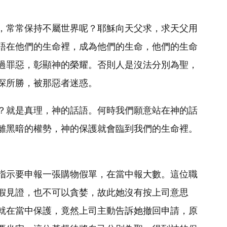
，常常保持不屬世界呢？耶穌向天父求，求天父用
語在他們的生命裡，成為他們的生命，他們的生命
過罪惡，彰顯神的榮耀。否則人是沒法分別為聖，
探所勝，被那惡者迷惑。
？就是真理，神的話語。何時我們願意站在神的話
離黑暗的權勢，神的保護就會臨到我們的生命裡。
指示要申報一張購物假單，在當中報大數。這位職
假見證，也不可以貪婪，故此她沒有按上司意思
就在當中保護，竟然上司主動告訴她撤回申請，原