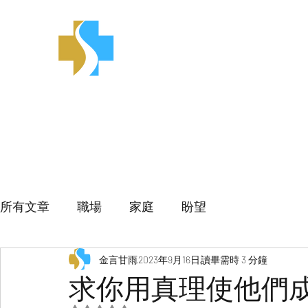
金言甘雨
所有文章
職場
家庭
盼望
金言甘雨
2023年9月16日
讀畢需時 3 分鐘
求你用真理使他們