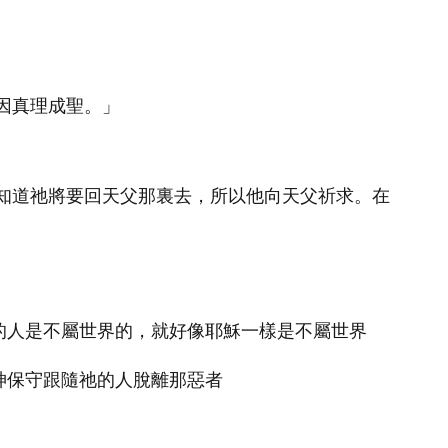
。
因真理成聖。」
知道祂將要回天父那裏去，所以他向天父祈求。在
穌的人是不屬世界的，就好像耶穌一樣是不屬世界
神保守跟隨祂的人脫離那惡者