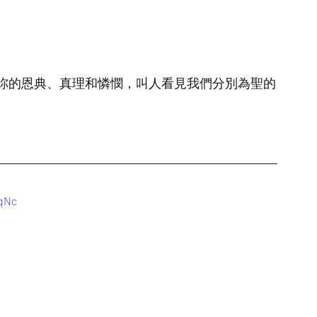
祢的恩典、真理和憐憫，叫人看見我們分別為聖的
6qNc