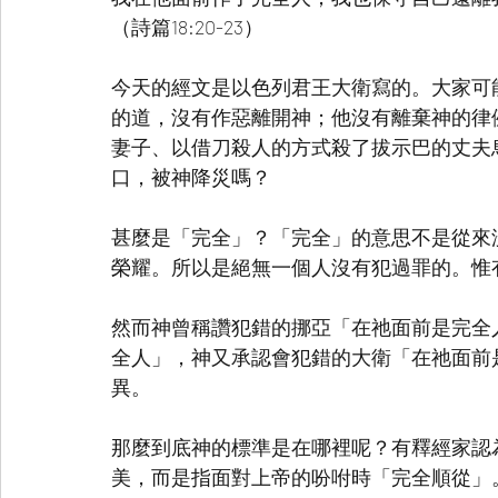
（詩篇18:20-23）
今天的經文是以色列君王大衛寫的。大家可
的道，沒有作惡離開神；他沒有離棄神的律
妻子、以借刀殺人的方式殺了拔示巴的丈夫
口，被神降災嗎？
甚麼是「完全」？「完全」的意思不是從來
榮耀。所以是絕無一個人沒有犯過罪的。惟
然而神曾稱讚犯錯的挪亞「在祂面前是完全
全人」，神又承認會犯錯的大衛「在祂面前
異。
那麼到底神的標準是在哪裡呢？有釋經家認
美，而是指面對上帝的吩咐時「完全順從」