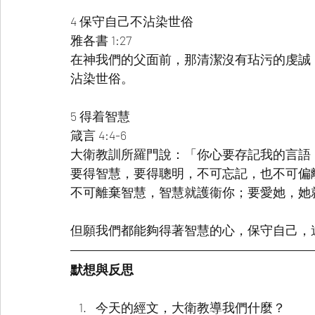
4 保守自己不沾染世俗
雅各書 1:27
在神我們的父面前，那清潔沒有玷污的虔誠
沾染世俗。
5 得着智慧
箴言 4:4-6
大衛教訓所羅門說：「你心要存記我的言語
要得智慧，要得聰明，不可忘記，也不可偏
不可離棄智慧，智慧就護衞你；要愛她，她
但願我們都能夠得著智慧的心，保守自己，
默想與反思
今天的經文，大衛教導我們什麼？