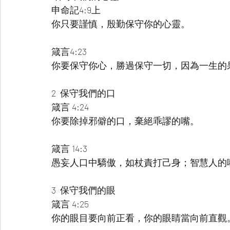
申命記4:9上
你只要謹慎，殷勤保守你的心靈。
箴言4:23
你要保守你心，勝過保守一切，因為一生的
2  保守我們的口
箴言 4:24
你要除掉邪僻的口，棄絕乖謬的嘴。
箴言 14:3
愚妄人口中驕傲，如杖責打己身；智慧人的
3  保守我們的眼
箴言 4:25
你的眼目要向前正看，你的眼睛當向前直觀