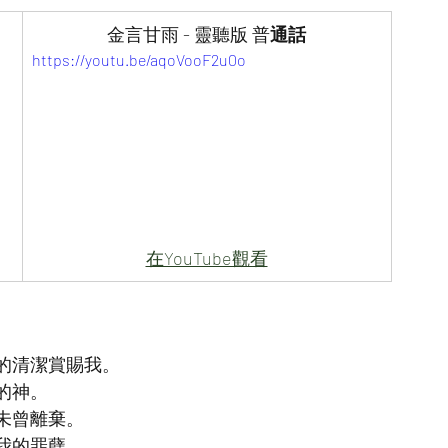
金言甘雨 - 靈聽版 普
通話
https://youtu.be/aqoVooF2u0o
在YouTube觀看
的清潔賞賜我。
的神。
未曾離棄。
我的罪孽。