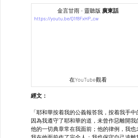
金言甘雨 - 靈聽版 
廣東話
https://youtu.be/Q1f8FxHP_cw
在YouTube觀看
經文：
「耶和華按着我的公義報答我，按着我手中
因為我遵守了耶和華的道，未曾作惡離開我
他的一切典章常在我面前；他的律例，我也
我在他面前作了完全人；我也保守自己遠離