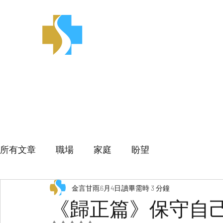
金言甘雨
所有文章
職場
家庭
盼望
金言甘雨
6月4日
讀畢需時 3 分鐘
《歸正篇》保守自