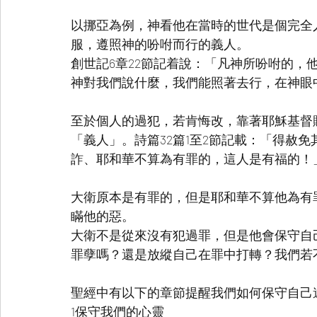
以挪亞為例，神看他在當時的世代是個完全
服，遵照神的吩咐而行的義人。
創世記6章22節記着說：「凡神所吩咐的，
神對我們說什麼，我們能照著去行，在神眼
至於個人的過犯，若肯悔改，靠著耶穌基督
「義人」。詩篇32篇1至2節記載：「得赦
詐、耶和華不算為有罪的，這人是有福的！
大衛原本是有罪的，但是耶和華不算他為有
瞞他的惡。
大衛不是從來沒有犯過罪，但是他會保守自
罪孽嗎？還是放縱自己在罪中打轉？我們若
聖經中有以下的章節提醒我們如何保守自己
1保守我們的心靈