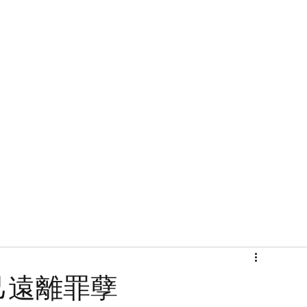
首頁
關於
己遠離罪孽