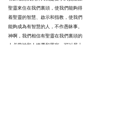
聖靈來住在我們裏頭，使我們能夠得
着聖靈的智慧、啟示和指教，使我們
能夠成為有智慧的人，不作愚昧事。
神啊，我們相信有聖靈在我們裏頭的
人必蒙神和人揀選和恩寵，可以居上
不居下，作首不作尾，得以被祢使
用，顯出祢的榮耀。
感謝神，奉主耶穌基督的聖名祈求，
阿們。
詩歌推介
https://youtu.be/IjufasfZ9hE?si=ZLGQ-
d3YaGidAGB2