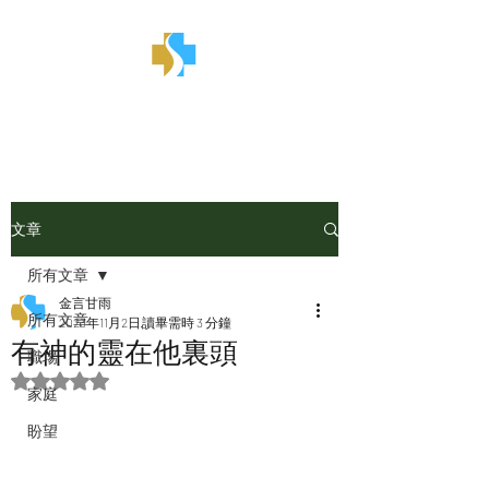
金言甘雨
文章
所有文章
金言甘雨
所有文章
2023年11月2日
讀畢需時 3 分鐘
有神的靈在他裏頭
職場
評等為 NaN（最高為 5 顆星）。
家庭
盼望