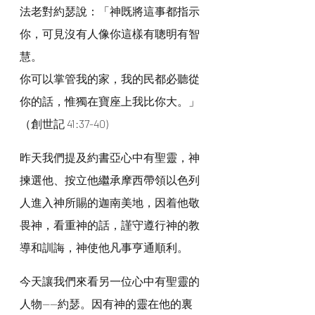
法老對約瑟說：「神既將這事都指示
你，可見沒有人像你這樣有聰明有智
慧。
你可以掌管我的家，我的民都必聽從
你的話，惟獨在寶座上我比你大。」
（創世記 41:37-40)
昨天我們提及約書亞心中有聖靈，神
揀選他、按立他繼承摩西帶領以色列
人進入神所賜的迦南美地，因着他敬
畏神，看重神的話，謹守遵行神的教
導和訓誨，神使他凡事亨通順利。
今天讓我們來看另一位心中有聖靈的
人物——約瑟。因有神的靈在他的裏