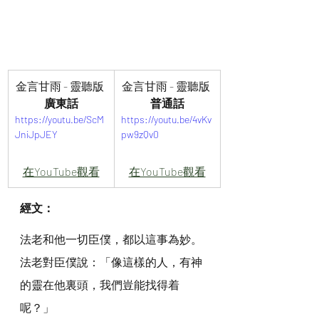
金言甘雨 - 靈聽版 
金言甘雨 - 靈聽版 
廣東話
普通話
https://youtu.be/ScM
https://youtu.be/4vKv
JniJpJEY
pw9zQv0
在YouTube觀看
在YouTube觀看
經文：
法老和他一切臣僕，都以這事為妙。
法老對臣僕說：「像這樣的人，有神
的靈在他裏頭，我們豈能找得着
呢？」