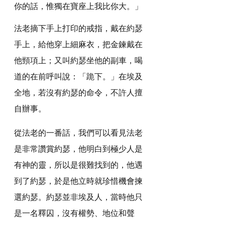
你的話，惟獨在寶座上我比你大。」
法老摘下手上打印的戒指，戴在約瑟
手上，給他穿上細麻衣，把金鍊戴在
他頸項上；又叫約瑟坐他的副車，喝
道的在前呼叫說：「跪下。」在埃及
全地，若沒有約瑟的命令，不許人擅
自辦事。
從法老的一番話，我們可以看見法老
是非常讚賞約瑟，他明白到極少人是
有神的靈，所以是很難找到的，他遇
到了約瑟，於是他立時就珍惜機會揀
選約瑟。約瑟並非埃及人，當時他只
是一名釋囚，沒有權勢、地位和聲