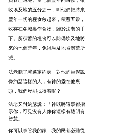
收埃及地的五分之一，叫他們把將來
豐年一切的糧食斂起來，積蓄五穀，
收存在各城裏作食物，歸於法老的手
下。所積蓄的糧食可以防備埃及地將
來的七個荒年，免得埃及地被饑荒所
滅。
法老聽了就選定約瑟。對他的臣僕說
像約瑟這樣的人，有神的靈在他裏
頭，我們豈能找得着呢？
法老又對約瑟說：「神既將這事都指
示你，可見沒有人像你這樣有聰明有
智慧。
你可以掌管我的家，我的民都必聽從