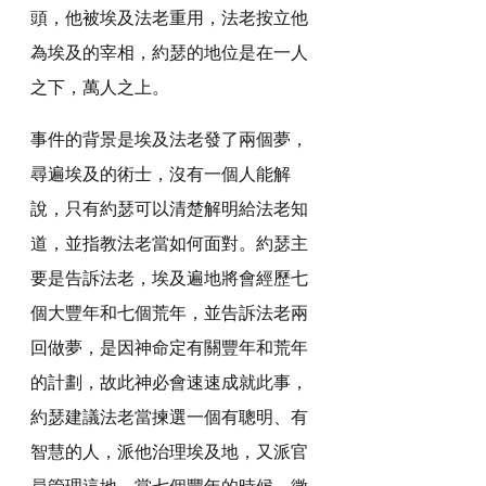
頭，他被埃及法老重用，法老按立他
為埃及的宰相，約瑟的地位是在一人
之下，萬人之上。
事件的背景是埃及法老發了兩個夢，
尋遍埃及的術士，沒有一個人能解
說，只有約瑟可以清楚解明給法老知
道，並指教法老當如何面對。約瑟主
要是告訴法老，埃及遍地將會經歷七
個大豐年和七個荒年，並告訴法老兩
回做夢，是因神命定有關豐年和荒年
的計劃，故此神必會速速成就此事，
約瑟建議法老當揀選一個有聰明、有
智慧的人，派他治理埃及地，又派官
員管理這地。當七個豐年的時候，徵