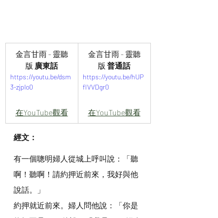
金言甘雨 - 靈聽
金言甘雨 - 靈聽
版 
廣東話
版
 普通話
https://youtu.be/dsm
https://youtu.be/hUP
3-zjplo0
fIVVDgr0
在YouTube觀看
在YouTube觀看
經文：
有一個聰明婦人從城上呼叫說：「聽
啊！聽啊！請約押近前來，我好與他
說話。」
約押就近前來。婦人問他說：「你是