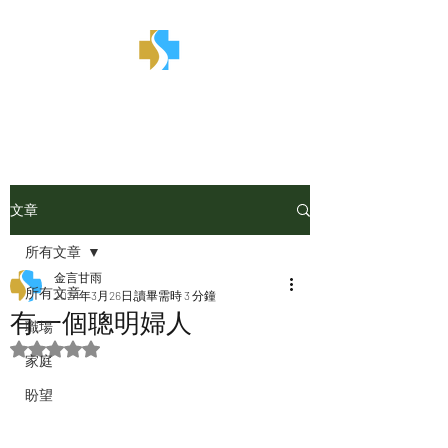
金言甘雨
文章
所有文章
金言甘雨
所有文章
2024年3月26日
讀畢需時 3 分鐘
有一個聰明婦人
職場
評等為 NaN（最高為 5 顆星）。
家庭
盼望