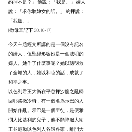
約押不是？」 他說：「我是。」 婦人
說：「求你聽婢女的話。」 約押說：
「我聽。」
(撒母耳記下 20:16-17)
今天主題經文所講的是一個沒有記名
的婦人，但聖經形容她是一個聰明的
婦人。她作了什麼事呢？她以聰明救
了全城的人，她以和睦的話，成就了
和平之事。
以色列君王大衛在平息押沙龍之亂歸
回耶路撒冷時，有一個名為示巴的人
開始作亂。示巴是一個匪徒，是便雅
憫人比基利的兒子，他不願降服大衛
王並煽動以色列人各歸各家，離開大