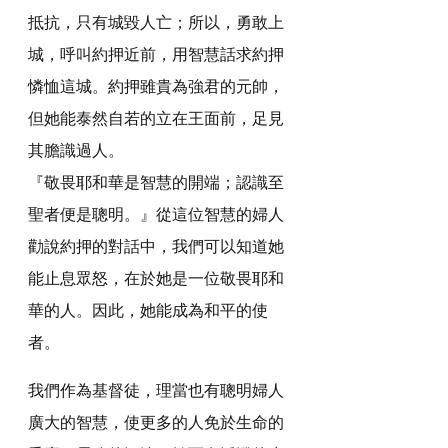
抵抗，只有城毀人亡；所以，勇敢上
城，呼叫約押近前，用智慧話求約押
憐恤這城。約押雖貴為強君的元帥，
但她能泰然自若的立在王面前，足見
其膽識過人。
『敬畏耶和華是智慧的開端；認識至
聖者便是聰明。』從這位智慧的婦人
勸說約押的對話中，我們可以知道她
能止息眾怒，在於她是一位敬畏耶和
華的人。因此，她能成為和平的使
者。
我們作為基督徒，理當也有聰明婦人
廣大的智慧，使更多的人免於生命的