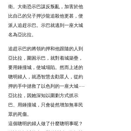
衛。大衛恐示巴謀反叛亂，加害於他
比自己的兒子押沙龍追殺他更甚，便
派人追趕示巴。示巴就逃到一座大城
名為亞比拉。
追趕示巴的將領約押和他跟隨的人到
亞比拉，圍困示巴，就對着城築壘，
要用錘撞城，使城塌陷。然而上述的
聰明婦人，就憑智慧去勸眾人，從約
押的手中拯救了以色列的一座大城——
亞比拉，因她深知以圍剿方式抓示
巴、用錘撞城，只會徒然增加無辜民
眾的死傷。
這個聰明的婦人做了什麼聰明事呢？