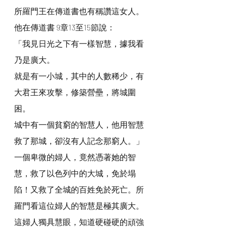
所羅門王在傳道書也有稱讚這女人。
他在傳道書 9章13至15節說：
「我見日光之下有一樣智慧，據我看
乃是廣大。
就是有一小城，其中的人數稀少，有
大君王來攻擊，修築營壘，將城圍
困。
城中有一個貧窮的智慧人，他用智慧
救了那城，卻沒有人記念那窮人。」
一個卑微的婦人，竟然憑著她的智
慧，救了以色列中的大城，免於塌
陷！又救了全城的百姓免於死亡。所
羅門看這位婦人的智慧是極其廣大。
這婦人獨具慧眼，知道硬碰硬的頑強