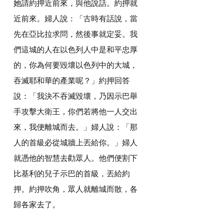
她請約押近前來，與他說話。約押就
近前來。婦人說：「古時有話說，當
先在亞比拉求問，然後事就定妥。我
們這城的人在以色列人中是和平忠厚
的，你為何要毀壞以色列中的大城，
吞滅耶和華的產業呢？」約押回答
說：「我決不吞滅毀壞，乃因示巴舉
手攻擊大衛王，你們若將他一人交出
來，我便離城而去。」婦人說：「那
人的首級必從城牆上丟給你。」婦人
就憑他的智慧去勸眾人。他們便割下
比基利的兒子示巴的首級，丟給約
押。約押吹角，眾人就離城而散，各
歸各家去了。