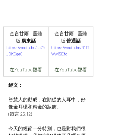
金言甘雨 - 靈聽
金言甘雨 - 靈聽
版 
廣東話
版 
普通話
https://youtu.be/sa79
https://youtu.be/B11T
_OKCge0
WwiSEfc
在YouTube觀看
在YouTube觀看
經文：
智慧人的勸戒，在順從的人耳中，好
像金耳環和精金的妝飾。
(箴言 25:12)
今天的經節十分特別，也是對我們很