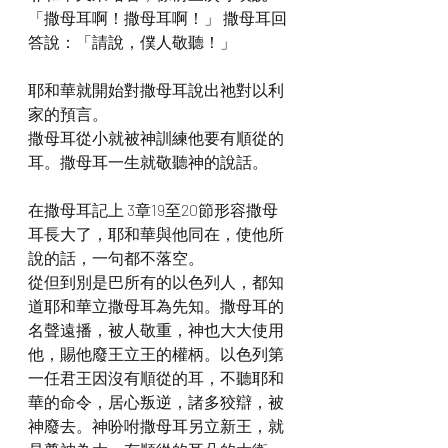
「撒母耳啊！撒母耳啊！」 撒母耳回
答說：「請說，僕人敬聽！」
耶和華就開始對撒母耳說出祂對以利
家的預言。
撒母耳從小就被神訓練他要有順從的
耳。撒母耳一生就敬聽神的說話。
在撒母耳記上 3章19至20節形容撒母
耳長大了，耶和華與他同在，使他所
說的話，一句都不落空。
從但到別是巴所有的以色列人，都知
道耶和華立撒母耳為先知。撒母耳的
名聲遠播，被人敬重，神也大大使用
他，賜他廢王立王的權柄。以色列第
一任君王因沒有順從的耳，不聽耶和
華的命令，居心叛逆，諸多狡辯，被
神廢去。神吩咐撒母耳另立新王，就