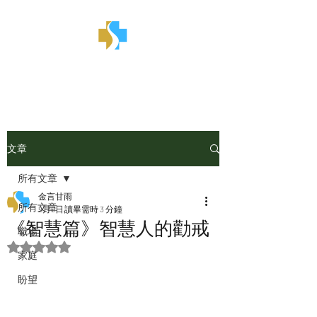
金言甘雨
文章
所有文章
金言甘雨
所有文章
5月6日
讀畢需時 3 分鐘
《智慧篇》智慧人的勸戒
職場
評等為 NaN（最高為 5 顆星）。
家庭
盼望