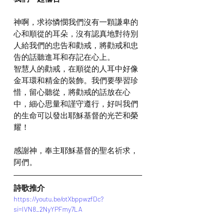
神啊，求祢憐憫我們沒有一顆謙卑的
心和順從的耳朵，沒有認真地對待別
人給我們的忠告和勸戒，將勸戒和忠
告的話聽進耳和存記在心上。
智慧人的勸戒，在順從的人耳中好像
金耳環和精金的裝飾。我們要學習珍
惜，留心聽從，將勸戒的話放在心
中，細心思量和謹守遵行，好叫我們
的生命可以發出耶穌基督的光芒和榮
耀！
感謝神，奉主耶穌基督的聖名祈求，
阿們。
詩歌推介
https://youtu.be/otXbppwzfDc?
si=IVN8_2NyYPFmy7LA