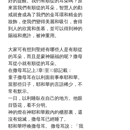
好的提醒。我們有順從的耳朵嗎？原
來當我們有順從的耳朵，智慧人的勸
戒就會成為了我們的金耳環和精金的
妝飾，使我們變得美麗和吸引，會得
到人的欣賞和羨慕，並可以得到神的
賜福和應許，被神重用。
大家可有想到聖經有哪些人是有順從
的耳朵，而且是蒙神賜福的呢？撒母
耳從小就有順從的耳朵。
在撒母耳記上3章1至10節記載：
童子撒母耳在以利面前事奉耶和華。
當那些日子，耶和華的言語稀少，不
常有默示。
一日，以利睡臥在自己的地方。他眼
目昏花，看不分明。
神的燈在神耶和華殿內約櫃那裏，還
沒有熄滅，撒母耳已經睡了。
耶和華呼喚撒母耳。 撒母耳說：「我