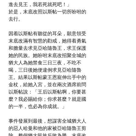
進去見王，我若死就死吧！」
於是，末底改照以斯帖一切所吩咐的
去行。
因着以斯帖有聽從的耳朵，願意領受
末底改滿有智慧的勸戒，她得着勇氣
和膽量去求見亞哈隨魯王，求王保護
她的民族。她吩咐末底改招聚全城的
猶大人為她禁食三日三夜，不吃不
喝，三日後她便違例求見亞哈隨魯
王。結果以斯帖蒙王恩寵伸出手中的
金杖，給她入宮，並在兩次酒席前問
以斯帖說：「王后以斯帖啊，你要甚
麼？我必賜給你；你求甚麼？就是國
的一半，也必為你成就。」
事件發展到最後，想謀害全城猶大人
的惡人哈曼和他的家被亞哈隨魯王剪
除，整個猶大民族反敗為勝，末底改