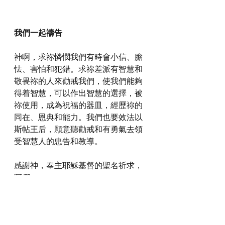
我們一起禱告
神啊，求祢憐憫我們有時會小信、膽
怯、害怕和犯錯。求祢差派有智慧和
敬畏祢的人來勸戒我們，使我們能夠
得着智慧，可以作出智慧的選擇，被
祢使用，成為祝福的器皿，經歷祢的
同在、恩典和能力。我們也要效法以
斯帖王后，願意聽勸戒和有勇氣去領
受智慧人的忠告和教導。
感謝神，奉主耶穌基督的聖名祈求，
阿們。
詩歌推介
https://youtu.be/gJ25zfi39Zs?