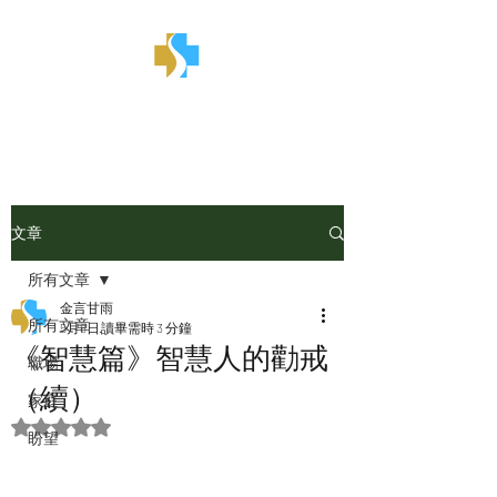
金言甘雨
文章
所有文章
金言甘雨
所有文章
5月8日
讀畢需時 3 分鐘
《智慧篇》智慧人的勸戒
職場
（續）
家庭
評等為 NaN（最高為 5 顆星）。
盼望