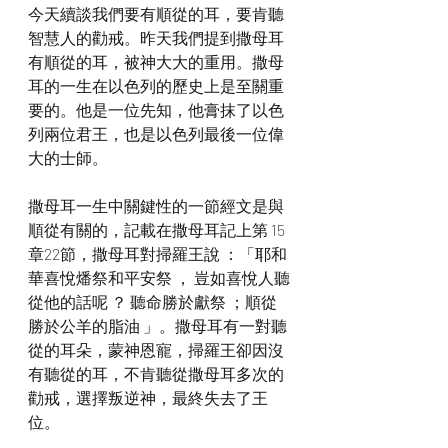
今天續談我們要有順從的耳，要肯聽
智慧人的勸戒。昨天我們提到撒母耳
有順從的耳，被神大大的重用。撒母
耳的一生在以色列的歷史上是至關重
要的。他是一位先知，他膏抹了以色
列兩位君王，也是以色列最後一位偉
大的士師。
撒母耳一生中關鍵性的一節經文是與
順從有關的，記載在撒母耳記上第 15
章22節，撒母耳對掃羅王說 ：「耶和
華喜悅燔祭和平安祭 ， 豈如喜悅人聽
從他的話呢 ？ 聽命勝於獻祭 ；順從
勝於公羊的脂油 」。撒母耳有一對聽
從的耳朵，蒙神恩寵，掃羅王卻因沒
有聽從的耳，不肯聽從撒母耳多次的
勸戒，選擇叛逆神，最終失去了王
位。