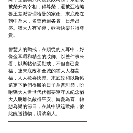
被榮升為宰相，得尊榮，還被亞哈隨
魯王差派管理哈曼的家產。末底改在
朝中為大，名聲傳遍各省，日漸昌
盛。猶大人有光榮，歡喜快樂並得尊
貴。
智慧人的勸戒，在順從的人耳中，好
像金耳環和精金的妝飾。以整件事來
看，以斯帖領受勸戒，不但自己蒙
福，連末底改和全城的猶大人都蒙
福，人人歡喜快樂。末底改和以斯帖
還定下他們得勝的日子為普珥節，吩
咐猶大人世世代代都要遵守以紀念猶
大人脫離仇敵得平安、轉憂為喜、轉
悲為樂的節日，在其中設筵歡樂，彼
此餽送禮物，賙濟窮人。