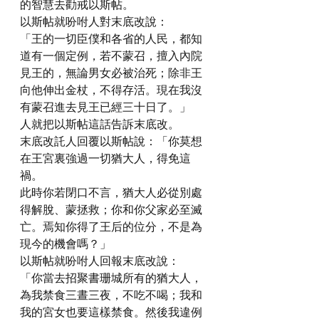
的智慧去勸戒以斯帖。
以斯帖就吩咐人對末底改說：
「王的一切臣僕和各省的人民，都知
道有一個定例，若不蒙召，擅入內院
見王的，無論男女必被治死；除非王
向他伸出金杖，不得存活。現在我沒
有蒙召進去見王已經三十日了。」
人就把以斯帖這話告訴末底改。
末底改託人回覆以斯帖說：「你莫想
在王宮裏強過一切猶大人，得免這
禍。
此時你若閉口不言，猶大人必從別處
得解脫、蒙拯救；你和你父家必至滅
亡。焉知你得了王后的位分，不是為
現今的機會嗎？」
以斯帖就吩咐人回報末底改說：
「你當去招聚書珊城所有的猶大人，
為我禁食三晝三夜，不吃不喝；我和
我的宮女也要這樣禁食。然後我違例