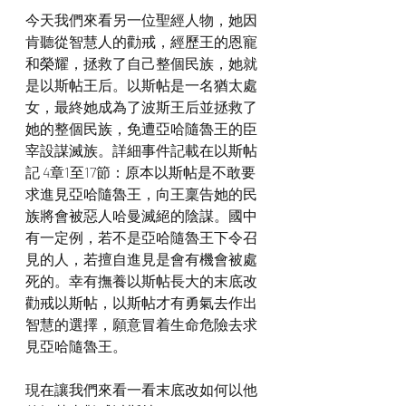
今天我們來看另一位聖經人物，她因
肯聽從智慧人的勸戒，經歷王的恩寵
和榮耀，拯救了自己整個民族，她就
是以斯帖王后。以斯帖是一名猶太處
女，最終她成為了波斯王后並拯救了
她的整個民族，免遭亞哈隨魯王的臣
宰設謀滅族。詳細事件記載在以斯帖
記 4章1至17節：原本以斯帖是不敢要
求進見亞哈隨魯王，向王稟告她的民
族將會被惡人哈曼滅絕的陰謀。國中
有一定例，若不是亞哈隨魯王下令召
見的人，若擅自進見是會有機會被處
死的。幸有撫養以斯帖長大的末底改
勸戒以斯帖，以斯帖才有勇氣去作出
智慧的選擇，願意冒着生命危險去求
見亞哈隨魯王。
現在讓我們來看一看末底改如何以他