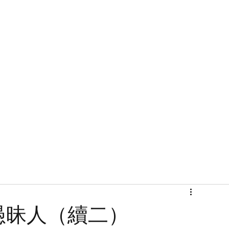
首頁
關於
愚昧人（續二）