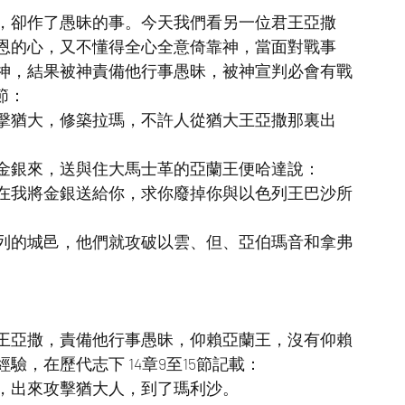
，卻作了愚昧的事。今天我們看另一位君王亞撒
恩的心，又不懂得全心全意倚靠神，當面對戰事
神，結果被神責備他行事愚昧，被神宣判必會有戰
節：
擊猶大，修築拉瑪，不許人從猶大王亞撒那裏出
金銀來，送與住大馬士革的亞蘭王便哈達說：
在我將金銀送給你，求你廢掉你與以色列王巴沙所
列的城邑，他們就攻破以雲、但、亞伯瑪音和拿弗
王亞撒，責備他行事愚昧，仰賴亞蘭王，沒有仰賴
，在歷代志下 14章9至15節記載：
，出來攻擊猶大人，到了瑪利沙。