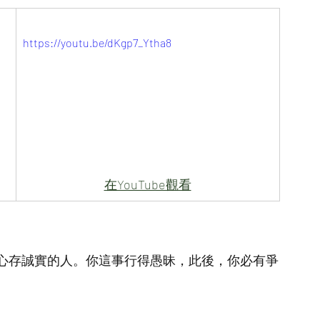
https://youtu.be/dKgp7_Ytha8
在YouTube觀看
心存誠實的人。你這事行得愚昧，此後，你必有爭