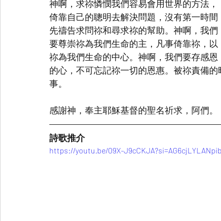
神啊，求祢憐憫我們容易會用世界的方法，
倚靠自己的聰明去解決問題，沒有第一時間
先禱告求問祢和尋求祢的幫助。神啊，我們
要尊崇祢為我們生命的主，凡事倚靠祢，以
祢為我們生命的中心。神啊，我們要存感恩
的心，不可忘記祢一切的恩惠。被祢責備的
事。
感謝神，奉主耶穌基督的聖名祈求，阿們。
詩歌推介
https://youtu.be/09X-J9cCKJA?si=AG6cjLYLANpi