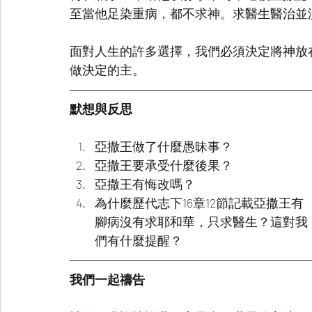
至當他足染重病，都不求神。求醫生醫治並
面對人生的許多選擇，我們必須決定將神放
做決定的主。
默想與反思
亞撒王做了什麼愚昧事？
亞撒王要承受什麼後果？
亞撒王有悔改嗎？
為什麼歷代志下16章12節記載亞撒王有
腳病沒有求耶和華，只求醫生？這對我
們有什麼提醒？
我們一起禱告