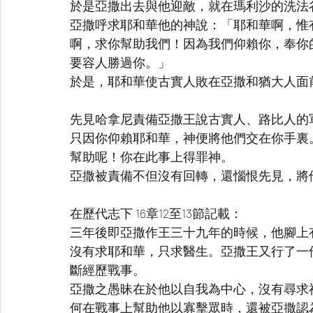
於是亞撒出去與他迎敵，就在瑪利沙的洗法
亞撒呼求耶和華他的神說：「耶和華啊，惟
啊，求你幫助我們！因為我們仰賴你，奉你
要容人勝過你。」
於是，耶和華使古實人敗在亞撒和猶大人面
先見哈拿尼責備亞撒王說古實人、路比人的
只因你仰賴耶和華，神便將他們交在你手裏
幫助呢！你在此事上得罪神。
亞撒被責備不但沒有回轉，還惱恨先見，將
在歷代志下 16章12至13節記載：
三年後即亞撒作王三十九年的時候，他腳上
沒有求耶和華，只求醫生。亞撒王又行了一
斷經歷戰事。
亞撒之愚昧在於他以自我為中心，沒有尋求
何在戰事上幫助他以寡擊眾時，還被亞撒認