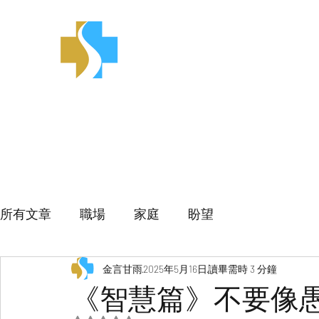
金言甘雨
所有文章
職場
家庭
盼望
金言甘雨
2025年5月16日
讀畢需時 3 分鐘
《智慧篇》不要像