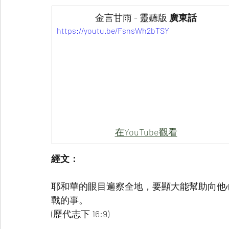
金言甘雨 - 靈聽版
 廣東話
https://youtu.be/FsnsWh2bTSY
在YouTube觀看
經文：
耶和華的眼目遍察全地，要顯大能幫助向他
戰的事。
(歷代志下 16:9)