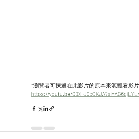
*瀏覽者可揀選在此影片的原本來源觀看影片 
https://youtu.be/09X-J9cCKJA?si=AG6cjLY