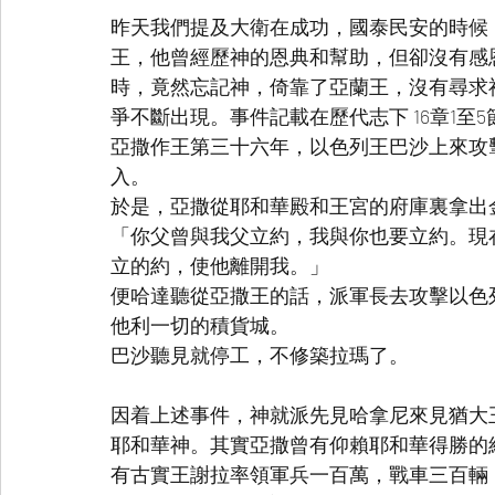
昨天我們提及大衛在成功，國泰民安的時候
王，他曾經歷神的恩典和幫助，但卻沒有感
時，竟然忘記神，倚靠了亞蘭王，沒有尋求
爭不斷出現。事件記載在歷代志下 16章1至5
亞撒作王第三十六年，以色列王巴沙上來攻
入。
於是，亞撒從耶和華殿和王宮的府庫裏拿出
「你父曾與我父立約，我與你也要立約。現
立的約，使他離開我。」
便哈達聽從亞撒王的話，派軍長去攻擊以色
他利一切的積貨城。
巴沙聽見就停工，不修築拉瑪了。
因着上述事件，神就派先見哈拿尼來見猶大
耶和華神。其實亞撒曾有仰賴耶和華得勝的經驗
有古實王謝拉率領軍兵一百萬，戰車三百輛