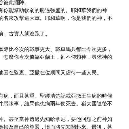
谷彼此擺陣。
有你能幫助軟弱的勝過強盛的。耶和華我們的神
的名來攻擊這大軍。耶和華啊，你是我們的神，不
前；古實人就逃跑了。
軍隊比今次的戰事更大、戰車馬兵都比今次更多，
。怎麼你今次倚靠亞蘭王，卻不仰賴神，尋求神的
他囚在監裏。亞撒在位期間又虐待一些人民。
有病，而且甚重。聖經清楚記載亞撒王生病的時候
件愚昧事，結果他患病兩年便死去。猶大國隨後不
神。甚至當神透過先知哈拿尼，要他回想之前神如
為損及自己的尊嚴，憤而將先知關起來。最後，甚