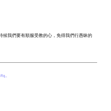
時候我們要有順服受教的心，免得我們行愚昧的
bRq_