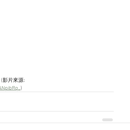
(影片來源:
LANpibRq_
)