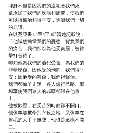
耶穌不但是因我們的過犯替我們死 ，
還承擔了我們的疾病和痛苦，使我們
可以得醫治和得平安，除滅我們一切
的咒詛。
在以賽亞書 53章4至8節清楚記載說：
「他誠然擔當我們的憂患，背負我們
的痛苦；我們卻以為他受責罰，被神
擊打苦待了。
哪知他為我們的過犯受害，為我們的
罪孽壓傷。因他受的刑罰，我們得平
安；因他受的鞭傷，我們得醫治。
我們都如羊走迷，各人偏行己路。耶
和華使我們眾人的罪孽都歸在他身
上。
他被欺壓，在受苦的時候卻不開口。
他像羊羔被牽到宰殺之地，又像羊在
剪毛的人手下無聲，他也是這樣不開
口。