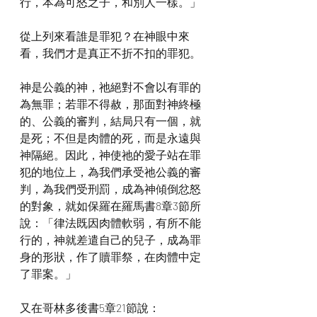
行，本為可怒之子，和別人一樣。」
從上列來看誰是罪犯？在神眼中來
看，我們才是真正不折不扣的罪犯。
神是公義的神，祂絕對不會以有罪的
為無罪；若罪不得赦，那面對神終極
的、公義的審判，結局只有一個，就
是死；不但是肉體的死，而是永遠與
神隔絕。因此，神使祂的愛子站在罪
犯的地位上，為我們承受祂公義的審
判，為我們受刑罰，成為神傾倒忿怒
的對象，就如保羅在羅馬書8章3節所
說：「律法既因肉體軟弱，有所不能
行的，神就差遣自己的兒子，成為罪
身的形狀，作了贖罪祭，在肉體中定
了罪案。」
又在哥林多後書5章21節說：