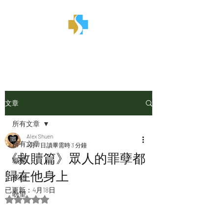
金言甘雨
文章
所有文章
Alex Shuen
所有文章
4月17日
讀畢需時 3 分鐘
《救贖篇》眾人的罪孽都
職場
歸在他身上
家庭
已更新：
4月18日
盼望
評等為 NaN（最高為 5 顆星）。