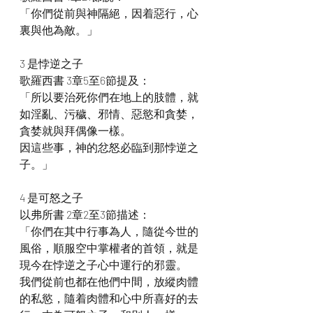
「你們從前與神隔絕，因着惡行，心
裏與他為敵。」
3 是悖逆之子
歌羅西書 3章5至6節提及：
「所以要治死你們在地上的肢體，就
如淫亂、污穢、邪情、惡慾和貪婪，
貪婪就與拜偶像一樣。
因這些事，神的忿怒必臨到那悖逆之
子。」
4 是可怒之子
以弗所書 2章2至3節描述：
「你們在其中行事為人，隨從今世的
風俗，順服空中掌權者的首領，就是
現今在悖逆之子心中運行的邪靈。
我們從前也都在他們中間，放縱肉體
的私慾，隨着肉體和心中所喜好的去