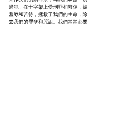
過犯，在十字架上受刑罪和鞭傷，被
羞辱和苦待，拯救了我們的生命，除
去我們的罪孽和咒詛。我們常常都要
紀念和向人傳講祢的救恩。
感謝神，奉主耶穌基督的聖名祈求，
阿們。
詩歌推介
https://youtu.be/971p9YLiu7o?
si=XkBxbMMZNqv_wabz
*瀏覽者可揀選在此影片的原本來源觀
看影片 (影片來源:
https://youtu.be/971p9YLiu7o?