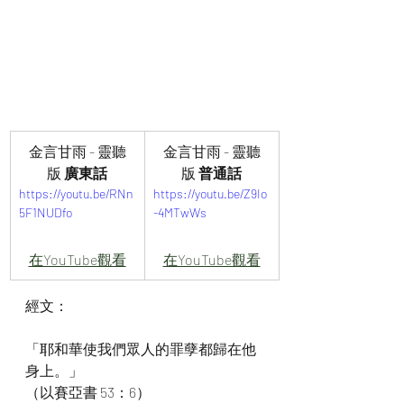
金言甘雨 - 靈聽
金言甘雨 - 靈聽
版 
廣東話
版 
普通話
https://youtu.be/RNn
https://youtu.be/Z9Io
5F1NUDfo
-4MTwWs
在YouTube觀看
在YouTube觀看
經文：
「耶和華使我們眾人的罪孽都歸在他
身上。」
（以賽亞書 53：6）