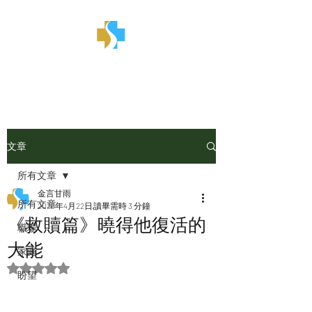
金言甘雨
文章
所有文章
金言甘雨
所有文章
2025年4月22日
讀畢需時 3 分鐘
《救贖篇》曉得他復活的
職場
大能
家庭
評等為 NaN（最高為 5 顆星）。
盼望