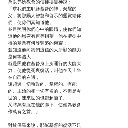
為以弗所教會的信徒禱告神說：
「求我們主耶穌基督的神，榮耀的
父，將那賜人智慧和啓示的靈賞給你
們，使你們真知道他。
並且照明你們心中的眼睛，使你們知
道他的恩召有何等指望；他在聖徒中
得的基業有何等豐盛的榮耀；
並知道他向我們這信的人所顯的能力
是何等浩大，
就是照他在基督身上所運行的大能大
力，使他從死裏復活，叫他在天上坐
在自己的右邊，
遠超過一切執政的、掌權的、有能
的、主治的和一切有名的，不但是今
世的，連來世的也都超過了。
又將萬有服在他的腳下，使他為教會
作萬有之首。」
對於保羅來說，耶穌基督的復活不只