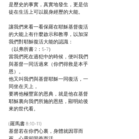
是歷史的事實，真實地發生，更是信
徒在生活上可以親身經歷的大能。
讓我們來看一看保羅在耶穌基督復活
的大能上有什麼啟示和教導，以加深
我們對耶穌復活大能的認識：
（以弗所書 2：5-7）
當我們死在過犯中的時候，便叫我們
與基督一同活過來（你們得救是本乎
恩）。
他又叫我們與基督耶穌一同復活，一
同坐在天上，
要將他極豐富的恩典，就是他在基督
耶穌裏向我們所施的恩慈，顯明給後
來的世代看。
(羅馬書 8:10-11)
基督若在你們心裏，身體就因罪而
死，心靈卻因義而活。