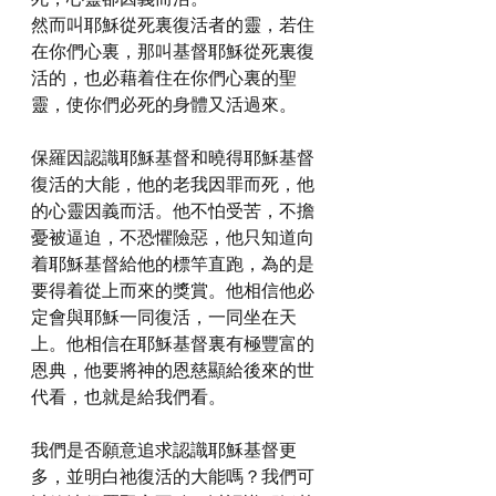
然而叫耶穌從死裏復活者的靈，若住
在你們心裏，那叫基督耶穌從死裏復
活的，也必藉着住在你們心裏的聖
靈，使你們必死的身體又活過來。
保羅因認識耶穌基督和曉得耶穌基督
復活的大能，他的老我因罪而死，他
的心靈因義而活。他不怕受苦，不擔
憂被逼迫，不恐懼險惡，他只知道向
着耶穌基督給他的標竿直跑，為的是
要得着從上而來的獎賞。他相信他必
定會與耶穌一同復活，一同坐在天
上。他相信在耶穌基督裏有極豐富的
恩典，他要將神的恩慈顯給後來的世
代看，也就是給我們看。
我們是否願意追求認識耶穌基督更
多，並明白祂復活的大能嗎？我們可