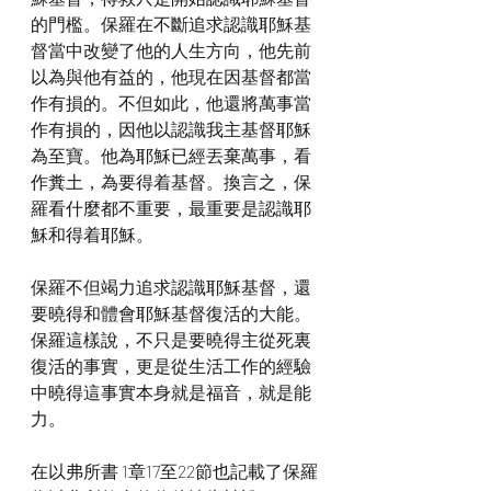
的門檻。保羅在不斷追求認識耶穌基
督當中改變了他的人生方向，他先前
以為與他有益的，他現在因基督都當
作有損的。不但如此，他還將萬事當
作有損的，因他以認識我主基督耶穌
為至寶。他為耶穌已經丟棄萬事，看
作糞土，為要得着基督。換言之，保
羅看什麼都不重要，最重要是認識耶
穌和得着耶穌。
保羅不但竭力追求認識耶穌基督，還
要曉得和體會耶穌基督復活的大能。
保羅這樣說，不只是要曉得主從死裏
復活的事實，更是從生活工作的經驗
中曉得這事實本身就是福音，就是能
力。
在以弗所書 1章17至22節也記載了保羅