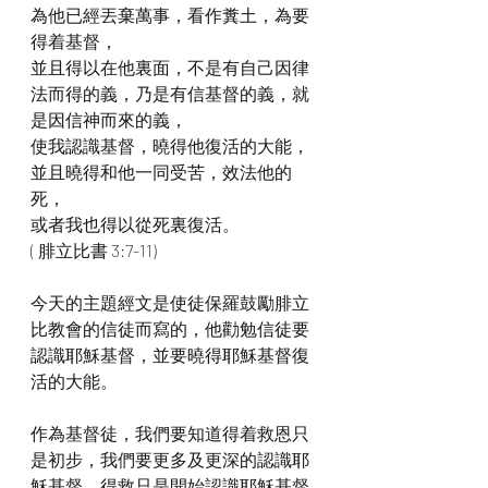
為他已經丟棄萬事，看作糞土，為要
得着基督，
並且得以在他裏面，不是有自己因律
法而得的義，乃是有信基督的義，就
是因信神而來的義，
使我認識基督，曉得他復活的大能，
並且曉得和他一同受苦，效法他的
死，
或者我也得以從死裏復活。
( 腓立比書 3:7-11)
今天的主題經文是使徒保羅鼓勵腓立
比教會的信徒而寫的，他勸勉信徒要
認識耶穌基督，並要曉得耶穌基督復
活的大能。
作為基督徒，我們要知道得着救恩只
是初步，我們要更多及更深的認識耶
穌基督，得救只是開始認識耶穌基督