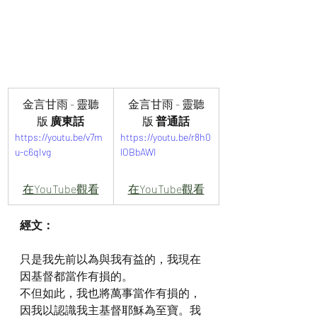
金言甘雨 - 靈聽
金言甘雨 - 靈聽
版 
廣東話
版
 普通話
https://youtu.be/v7m
https://youtu.be/r8h0
u-c6qIvg
lOBbAWI
在YouTube觀看
在YouTube觀看
經文：
只是我先前以為與我有益的，我現在
因基督都當作有損的。
不但如此，我也將萬事當作有損的，
因我以認識我主基督耶穌為至寶。我