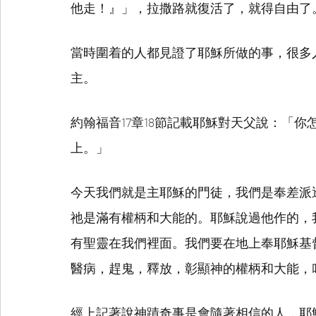
他走！』」，拉撒路就復活了，就得自由了
當時圍着的人都見證了耶穌所做的事，很多
主。
約翰福音17章18節記載耶穌對天父說：「
上。」
今天我們就是主耶穌的門徒，我們是奉差派
祂是滿有權柄和大能的。耶穌說過他作的，
有聖靈在我們裡面。我們要在地上奉耶穌基
醫病，趕鬼，釋放，彰顯神的權柄和大能，
經上記著說神蹟奇事是會隨著相信的人，耶