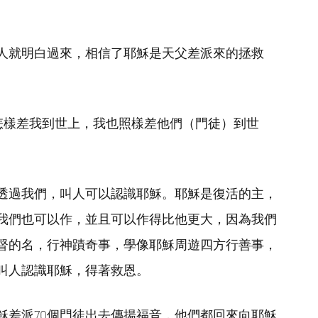
。
人就明白過來，相信了耶穌是天父差派來的拯救
你怎樣差我到世上，我也照樣差他們（門徒）到世
透過我們，叫人可以認識耶穌。耶穌是復活的主，
我們也可以作，並且可以作得比他更大，因為我們
督的名，行神蹟奇事，學像耶穌周遊四方行善事，
叫人認識耶穌，得著救恩。
穌差派70個門徒出去傳揚福音，他們都回來向耶穌