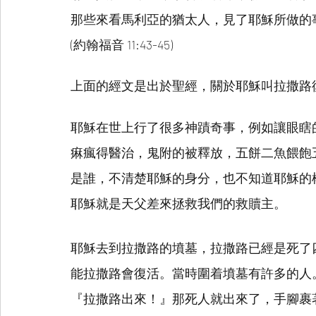
那些來看馬利亞的猶太人，見了耶穌所做的
(約翰福音 11:43-45)
上面的經文是出於聖經，關於耶穌叫拉撒路
耶穌在世上行了很多神蹟奇事，例如讓眼瞎
痳瘋得醫治，鬼附的被釋放，五餅二魚餵飽五千
是誰，不清楚耶穌的身分，也不知道耶穌的
耶穌就是天父差來拯救我們的救贖主。
耶穌去到拉撒路的墳墓，拉撒路已經是死了
能拉撒路會復活。當時圍着墳墓有許多的人
『拉撒路出來！』那死人就出來了，手腳裹