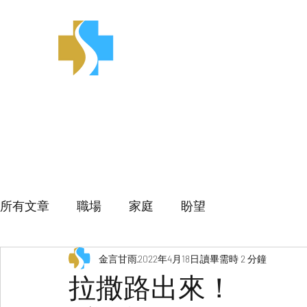
金言甘雨
所有文章
職場
家庭
盼望
金言甘雨
2022年4月18日
讀畢需時 2 分鐘
拉撒路出來！