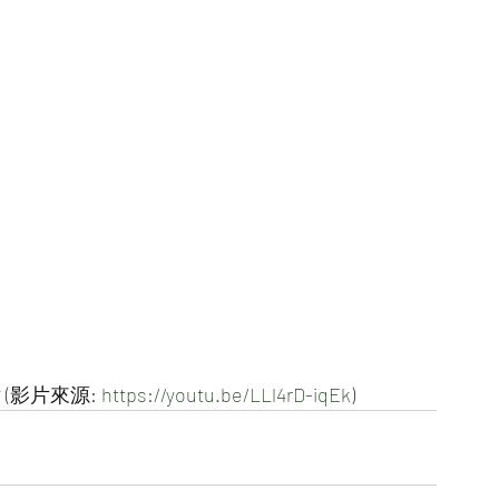
影片來源: 
https://youtu.be/LLl4rD-iqEk
)