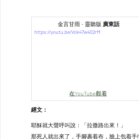
金言甘雨 - 靈聽版 
廣東話
https://youtu.be/Vok47w402rM
在YouTube觀看
經文：
耶穌就大聲呼叫說：「拉撒路出來！」
那死人就出來了，手腳裹着布，臉上包着手