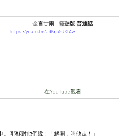
金言甘雨 - 靈聽版 
普通話
https://youtu.be/J6Kgb9JXtAw
在YouTube觀看
巾。 耶穌對他們說：「解開，叫他走！」