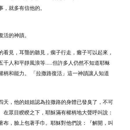
事，就多有信他的。
復活的神蹟。
的看見，耳聾的聽見，瘸子行走，癱子可以起來，
人和平靜風浪等.....但許多人仍然不知道耶稣
權柄和能力。 「拉撒路復活」這一神蹟讓人知道
四天，他的姐姐認為拉撒路的身體已發臭了，不可
。在眾目睽睽之下，耶穌滿有權柄地大聲呼叫說：
著布，臉上包著手巾。耶穌對他們說：『解開，叫