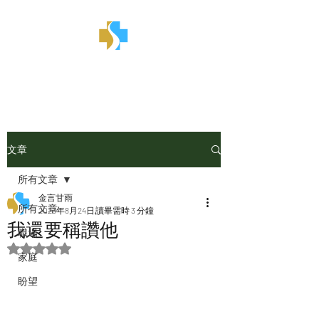
金言甘雨
文章
所有文章
金言甘雨
所有文章
2023年8月24日
讀畢需時 3 分鐘
我還要稱讚他
職場
評等為 NaN（最高為 5 顆星）。
家庭
盼望