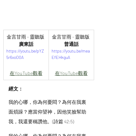
金言甘雨 - 靈聽版 
金言甘雨 - 靈聽版 
廣東話
普通話
https://youtu.be/pYZ
https://youtu.be/mea
5r6xoO0A
EfEHkguA
在YouTube觀看
在YouTube觀看
經文：
我的心哪，你為何憂悶？為何在我裏
面煩躁？應當仰望神，因他笑臉幫助
我，我還要稱讚他。(詩篇 42:5)
我的心哪，你為何憂悶？為何在我裏