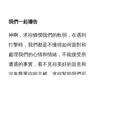
我們一起禱告
神啊，求祢憐憫我們的軟弱，在遇到
打擊時，我們都是不懂得如何面對和
處理我們的心情和情緒，不能接受所
遭遇的事實，看不見祢美好的旨意和
沒有尊重祢的主權。求祢幫助我們可
以早日走出哀傷和困局，能夠重新得
力，靠看祢勇敢去接受和有能力去面
對生命中所發生的一切事。
感謝神，奉主耶穌基督的聖名祈求，
阿們。