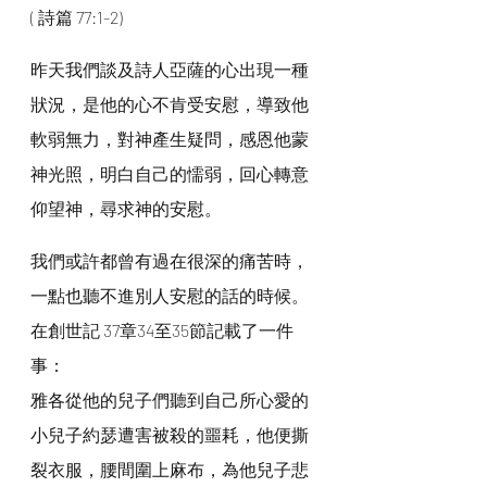
( 詩篇 77:1-2)
昨天我們談及詩人亞薩的心出現一種
狀況，是他的心不肯受安慰，導致他
軟弱無力，對神產生疑問，感恩他蒙
神光照，明白自己的懦弱，回心轉意
仰望神，尋求神的安慰。
我們或許都曾有過在很深的痛苦時，
一點也聽不進別人安慰的話的時候。
在創世記 37章34至35節記載了一件
事：
雅各從他的兒子們聽到自己所心愛的
小兒子約瑟遭害被殺的噩耗，他便撕
裂衣服，腰間圍上麻布，為他兒子悲