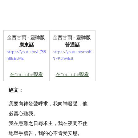
金言甘雨 - 靈聽版 
金言甘雨 - 靈聽版 
廣東話
普通話
https://youtu.be/L788
https://youtu.be/m4K
n8EE8AE
NPKdhwE8
在YouTube觀看
在YouTube觀看
經文：
我要向神發聲呼求，我向神發聲，他
必留心聽我。
我在患難之日尋求主，我在夜間不住
地舉手禱告，我的心不肯受安慰。