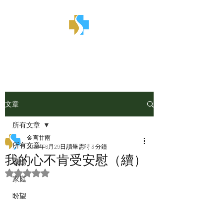
金言甘雨
文章
所有文章
金言甘雨
所有文章
2023年6月29日
讀畢需時 3 分鐘
我的心不肯受安慰（續）
職場
評等為 NaN（最高為 5 顆星）。
家庭
盼望