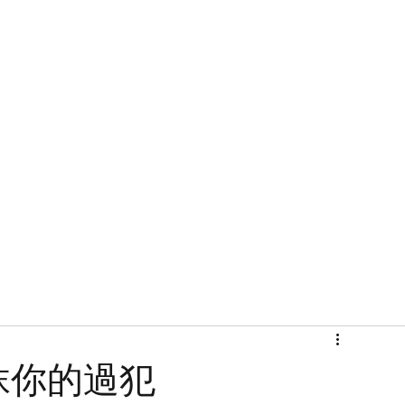
首頁
關於
抹你的過犯