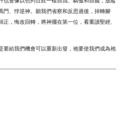
許也會像以色列百姓一樣自我、驕傲和自義，放縱
瑪門、悖逆神。願我們省察和反思過後，掉轉腳
歸正，悔改回轉，將神擺在第一位，看重讀聖經、
是要給我們機會可以重新出發，祂要使我們成為祂