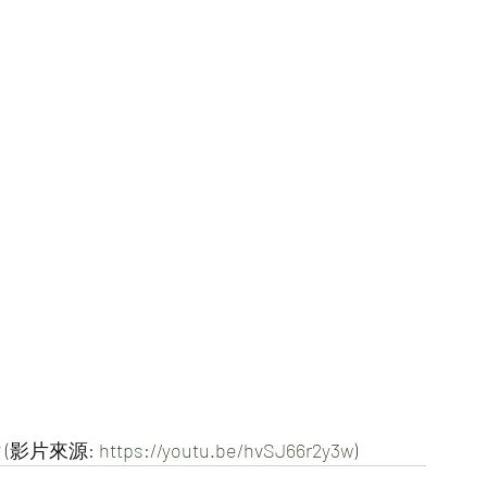
影片來源: 
https://youtu.be/hvSJ66r2y3w
)