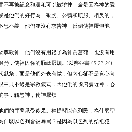
罪不再被記念和過犯可以被塗抹，全是因為神的愛
或是他們的好行為、敬虔、公義和順服。相反的，
不忠不義。他們並沒有求告神，反倒使神厭煩他
物尊敬神。他們沒有用銀子為神買菖蒲，也沒有用
使神因你的罪孽厭煩。(以賽亞書 43:22-24)
式獻祭，而是他們外表有做，但內心卻不是真心向
眼中只不過是宗教儀式，因他們的嘴唇親近神，心
的事，觸怒神，使神厭煩。
他們的罪孽承受後果。神提醒以色列民，為什麼聖
為什麼以色列會被辱罵？是因為以色列的始祖犯