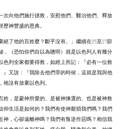
一次向他們施行拯救，安慰他們、醫治他們、釋放
經歷神豐盛的恩典。
棄絕了他的百姓麼？斷乎沒有。」繼續在25至27節
秘，（恐怕你們自以為聰明）就是以色列人有幾分
以色列全家都要得救，如經上所記：『必有一位救
。』又說：『我除去他們罪的時候，這就是我與他
，祂沒有放棄以色列。
百姓，是蒙神所愛的、是被神揀選的、也是被神救
信仰生活是如何的？我們有使神厭煩我們嗎？我們
近神，心卻遠離神嗎？我們有叛逆作惡嗎？相信我