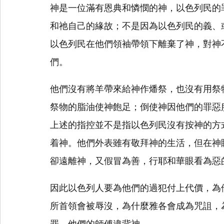
神是一位滿有恩典和憐憫的神，以色列民的
和祂自己的緣故；不是因為以色列民的義、
以色列民在他們領袖帶領下離棄了神，對神
們。
他們沒有將羊帶來給神作燔祭，也沒有用祭
祭物的脂油使神飽足；倒使神因他們的罪惡服勞，
上述的指控並不是指以色列民沒有按神的方
着神。他們外表雖有敬拜神的生活，但在神
卻遠離神，又假冒為善，行耶和華眼看為惡
因此以色列人要為他們的過犯付上代價，為
所首領會被辱沒，為什麼雅各會成為咒詛，
罪，他們的師傅違背神。