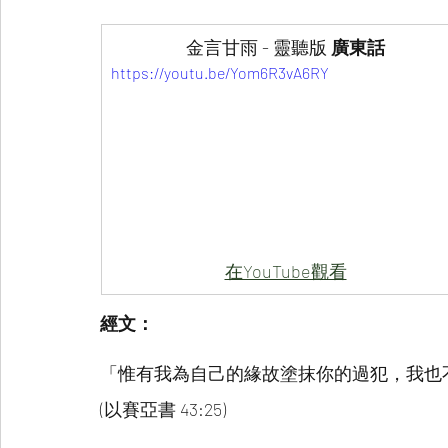
金言甘雨 - 靈聽版 
廣東話
https://youtu.be/Yom6R3vA6RY
在YouTube觀看
經文：
「惟有我為自己的緣故塗抹你的過犯，我也
(以賽亞書 43:25)