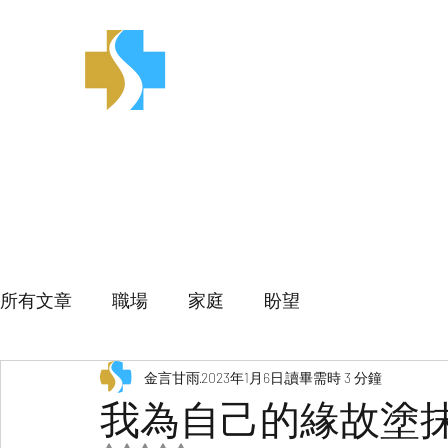
金言甘雨
所有文章
職場
家庭
盼望
金言甘雨
2023年1月6日
讀畢需時 3 分鐘
我為自己的緣故塗