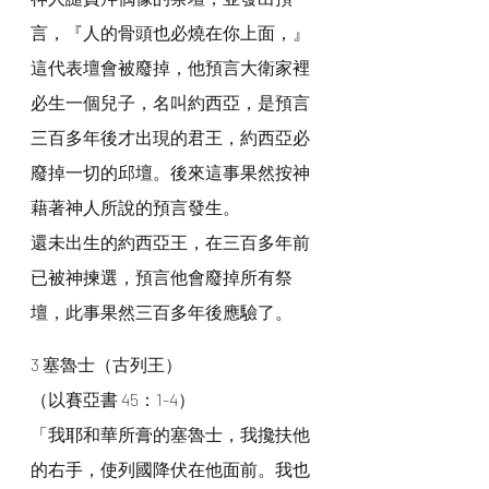
言，『人的骨頭也必燒在你上面，』
這代表壇會被廢掉，他預言大衛家裡
必生一個兒子，名叫約西亞，是預言
三百多年後才出現的君王，約西亞必
廢掉一切的邱壇。後來這事果然按神
藉著神人所說的預言發生。
還未出生的約西亞王，在三百多年前
已被神揀選，預言他會廢掉所有祭
壇，此事果然三百多年後應驗了。
3 塞魯士（古列王）
（以賽亞書 45：1-4）
「我耶和華所膏的塞魯士，我攙扶他
的右手，使列國降伏在他面前。我也