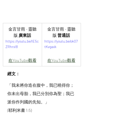
金言甘雨 - 靈聽
金言甘雨 - 靈聽
版
 廣東話
版 
普通話
https://youtu.be/IE5c
https://youtu.be/ok07
ZRhrxI8
tKvgaxk
在YouTube觀看
在YouTube觀看
經文：
「我未將你造在腹中，我已曉得你；
你未出母胎，我已分別你為聖；我已
派你作列國的先知。」
(耶利米書 1:5)