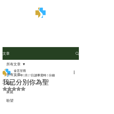
金言甘雨
文章
所有文章
金言甘雨
所有文章
2024年3月27日
讀畢需時 3 分鐘
我已分別你為聖
職場
評等為 NaN（最高為 5 顆星）。
家庭
盼望