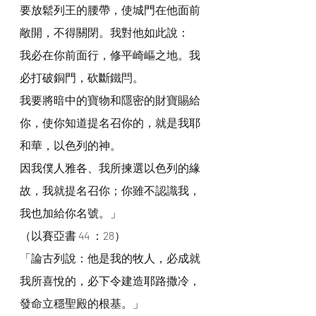
要放鬆列王的腰帶，使城門在他面前
敞開，不得關閉。我對他如此說：
我必在你前面行，修平崎嶇之地。我
必打破銅門，砍斷鐵閂。
我要將暗中的寶物和隱密的財寶賜給
你，使你知道提名召你的，就是我耶
和華，以色列的神。
因我僕人雅各、我所揀選以色列的緣
故，我就提名召你；你雖不認識我，
我也加給你名號。」
（以賽亞書 44 ：28）
「論古列說：他是我的牧人，必成就
我所喜悅的，必下令建造耶路撒冷，
發命立穩聖殿的根基。」