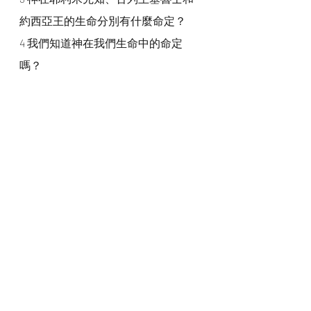
約西亞王的生命分別有什麼命定？
4 我們知道神在我們生命中的命定
嗎？
我們一起禱告
神啊，感謝祢賜給我們生命，又揀選
我們作祢的工，於祢的計劃有份。我
們相信祢在我們的生命中已定下了祢
的旨意和計劃，求祢向我們顯明和帶