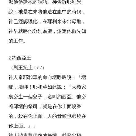
派他傳講祂的話語。神告訴耶利米
說：祂是在未將他造在腹中的時候，
神已經認識他，在耶利米未出母胎，
神早就將他分別為聖，派定他做先知
的工作。
2 約西亞王
（列王紀上 13:2）
神人奉耶和華的命向壇呼叫說：「壇
哪，壇哪！耶和華如此說：『大衞家
裏必生一個兒子，名叫約西亞。他必
將邱壇的祭司，就是在你上面燒香
的，殺在你上面，人的骨頭也必燒在
你上面。』」
神人譴責拜偶像的祭壇，並發出預