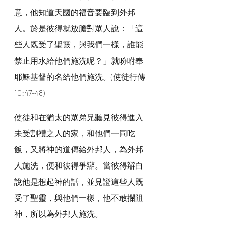
意，他知道天國的福音要臨到外邦
人。於是彼得就放膽對眾人說：「這
些人既受了聖靈，與我們一樣，誰能
禁止用水給他們施洗呢？」就吩咐奉
耶穌基督的名給他們施洗。(使徒行傳 
10:47-48)
使徒和在猶太的眾弟兄聽見彼得進入
未受割禮之人的家，和他們一同吃
飯，又將神的道傳給外邦人，為外邦
人施洗，便和彼得爭辯。當彼得辯白
說他是想起神的話，並見證這些人既
受了聖靈，與他們一樣，他不敢攔阻
神，所以為外邦人施洗。