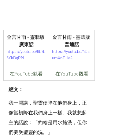
金言甘雨 - 靈聽版 
金言甘雨 - 靈聽版 
廣東話
普通話
https://youtu.be/8b7b
https://youtu.be/4D6
5YkBgRM
umXnDUe4
在YouTube觀看
在YouTube觀看
經文：
我一開講，聖靈便降在他們身上，正
像當初降在我們身上一樣。我就想起
主的話說：「約翰是用水施洗，但你
們要受聖靈的洗。」