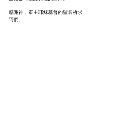
感謝神，奉主耶穌基督的聖名祈求，
阿們。
詩歌推介
https://youtu.be/S3pkoWdwA9M
*瀏覽者可揀選在此影片的原本來源觀
看影片 (影片來源: 
https://youtu.be/S3pkoWdwA9M
)