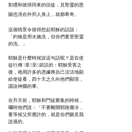
割禮和彼得同來的信徒，見聖靈的恩
賜也澆在外邦人身上，就都希奇。
這個情景令彼得想起耶穌的話說：
「約翰是用水施洗，但你們要受聖靈
的洗。」
耶穌是什麼時候說這句話呢？是在使
徒行傳 1章3至5節説的：耶穌受害之
後，祂用許多的憑據將自己活活地顯
給使徒看，四十天之久向他們顯現，
講說神國的事。
在升天前，耶穌和門徒聚集的時候，
囑咐他們說：「不要離開耶路撒冷，
要等候父所應許的，就是你們聽見我
說過的。