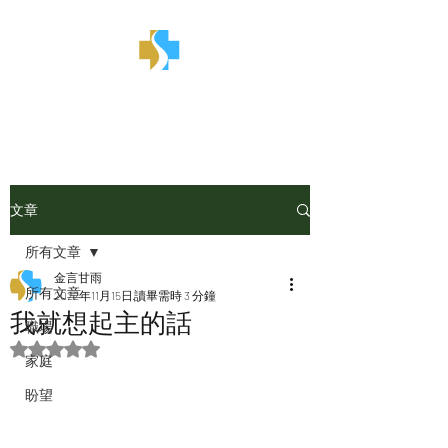
金言甘雨
文章
所有文章
金言甘雨
所有文章
2022年11月15日
讀畢需時 3 分鐘
我就想起主的話
職場
評等為 NaN（最高為 5 顆星）。
家庭
盼望