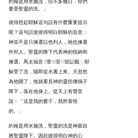
約翰是用水施洗，但不多幾日，你們
要受聖靈的洗。」
彼得想起耶穌這句話有什麼重要提示
呢？這句話使彼得明白耶穌的旨意：
神並不是只揀選以色列人，祂也揀選
外邦人。聖靈的降下代表神的悦納和
揀選。馬太福音 3章16至17節記載：耶
穌受了洗，隨即從水裏上來。天忽然
為他開了，他就看見神的靈彷彿鴿子
降下，落在他身上。從天上有聲音
說：「這是我的愛子，我所喜悅
的。」
約翰是用水施洗，聖靈的洗是神親自
將聖靈降下。因此彼得明白神的心