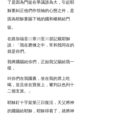
了是因為門徒在爭議誰為大，引起耶
穌要糾正他們作領袖的心態之外，是
因為耶穌要賜下祂的國和權柄給門
徒。
在路加福音22章28至30節記載耶穌
說：「我在磨煉之中，常和我同在的
就是你們。
我將國賜給你們，正如我父賜給我一
樣，
叫你們在我國裏，坐在我的席上吃
喝，並且坐在寶座上，審判以色列十
二個支派。」
耶穌釘十字架第三日復活，天父將神
的國賜給耶穌，耶穌得着了，就將神