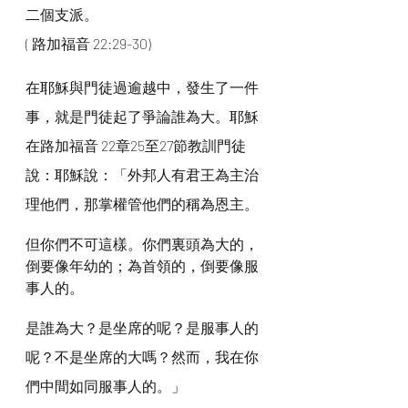
二個支派。
( 路加福音 22:29-30)
在耶穌與門徒過逾越中，發生了一件
事，就是門徒起了爭論誰為大。耶穌
在路加福音 22章25至27節教訓門徒
說：耶穌說：「外邦人有君王為主治
理他們，那掌權管他們的稱為恩主。
但你們不可這樣。你們裏頭為大的，
倒要像年幼的；為首領的，倒要像服
事人的。
是誰為大？是坐席的呢？是服事人的
呢？不是坐席的大嗎？然而，我在你
們中間如同服事人的。」