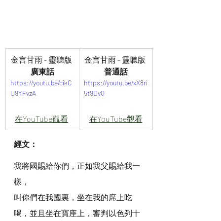
金言甘雨 - 靈聽版 
金言甘雨 - 靈聽版 
廣東話
普通話
https://youtu.be/cikC
https://youtu.be/xX8ri
U9YFvzA
5t9DvQ
在YouTube觀看
在YouTube觀看
經文：
我將國賜給你們，正如我父賜給我一
樣，
叫你們在我國裏，坐在我的席上吃
喝，並且坐在寶座上，審判以色列十