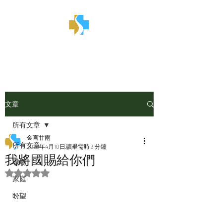
金言甘雨
文章
所有文章
金言甘雨
所有文章
2023年4月10日
讀畢需時 3 分鐘
我將國賜給你們
職場
評等為 NaN（最高為 5 顆星）。
家庭
盼望