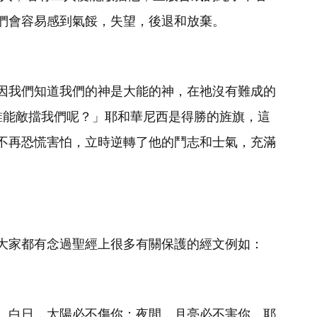
們會容易感到氣餒，失望，後退和放棄。
因我們知道我們的神是大能的神，在祂沒有難成的
，誰能敵擋我們呢？」耶和華尼西是得勝的旌旗，這
不再恐慌害怕，立時逆轉了他的鬥志和士氣，充滿
大家都有念過聖經上很多有關保護的經文例如：
。白日，太陽必不傷你；夜間，月亮必不害你。耶