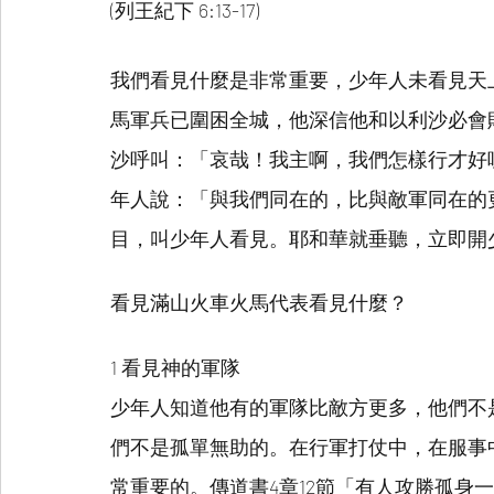
(列王紀下 6:13-17)
我們看見什麼是非常重要，少年人未看見天
馬軍兵已圍困全城，他深信他和以利沙必會
沙呼叫：「哀哉！我主啊，我們怎樣行才好
年人說：「與我們同在的，比與敵軍同在的
目，叫少年人看見。耶和華就垂聽，立即開
看見滿山火車火馬代表看見什麼？
1 看見神的軍隊
少年人知道他有的軍隊比敵方更多，他們不
們不是孤單無助的。在行軍打仗中，在服事
常重要的。傳道書4章12節「有人攻勝孤身