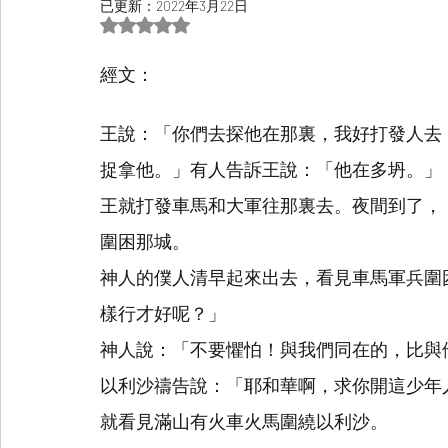
已更新：
2022年3月22日
評等為 NaN（最高為 5 顆星）。
經文：
王說：「你們去探他在那裏，我好打發人去
捉拿他。」有人告訴王說：「他在多坍。」
王就打發車馬和大軍往那裏去。夜間到了，
圍困那城。
神人的僕人清早起來出去，看見車馬軍兵圍
樣行才好呢？」
神人說：「不要懼怕！與我們同在的，比與
以利沙禱告說：「耶和華啊，求你開這少年
就看見滿山有火車火馬圍繞以利沙。