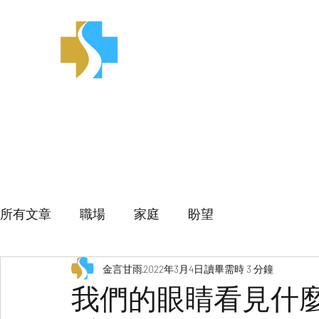
金言甘雨
所有文章
職場
家庭
盼望
金言甘雨
2022年3月4日
讀畢需時 3 分鐘
我們的眼睛看見什