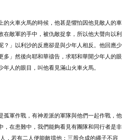
上的火車火馬的時候，他甚是懼怕因他見敵人的車
敗在敵軍的手中，被仇敵捉拿，所以他大聲向以利
呢？」以利沙的反應卻是與少年人相反。他回應少
更多」然後向耶和華禱告，求耶和華開少年人的眼
少年人的眼目，叫他看見滿山火車火馬。
是孤軍作戰，有神差派的軍隊與他們一起作戰，他
中，在患難中，我們能夠看見有團隊和同行者是非
一人，若有二人便能敵擋他；三股合成的繩子不容