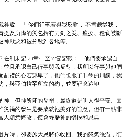
記載神說：「 你們行事若與我反對， 不肯聽從我，
着提及所降的災包括有刀劍之災、瘟疫、糧食被斷
被神厭惡和被分散到各地等。
利未記 26章40至42節記載：「他們要承認自
；並且承認自己行事與我反對，我所以行事與他們
受割禮的心若謙卑了，他們也服了罪孽的刑罰，我
約，與亞伯拉罕所立的約，並要記念這地。」
的神。但神所降的災禍，最終還是叫人得平安。因
許災禍的發生是要成就祂美好的旨意。但有一點非
當人願意悔改，便會經歷神的憐憫和恩典。
過片時，卻要施大恩將你收回。我的怒氣漲溢，頃