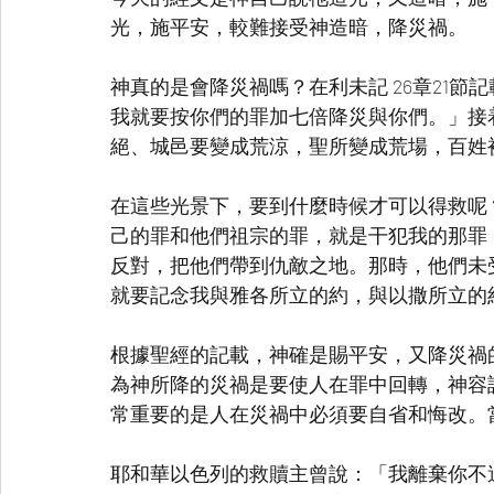
光，施平安，較難接受神造暗，降災禍。
神真的是會降災禍嗎？在利未記 26章21節
我就要按你們的罪加七倍降災與你們。」接
絕、城邑要變成荒涼，聖所變成荒場，百姓
在這些光景下，要到什麼時候才可以得救呢？在
己的罪和他們祖宗的罪，就是干犯我的那罪
反對，把他們帶到仇敵之地。那時，他們未
就要記念我與雅各所立的約，與以撒所立的
根據聖經的記載，神確是賜平安，又降災禍
為神所降的災禍是要使人在罪中回轉，神容
常重要的是人在災禍中必須要自省和悔改。
耶和華以色列的救贖主曾說：「我離棄你不