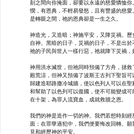
刻之間向你掩面，卻要以永遠的慈愛憐恤你。
憫，有恩典，不輕易發怒，且有豐盛的慈愛
是轉眼之間，祂的恩典卻是一生之久。
神造光，又造暗；神施平安，又降災禍。歷
自神。黑暗的日子，災禍的日子，不是出於
祂的子民與世人一樣行惡，祂就降下災禍，
神用洪水滅世，但祂同時預備了方舟，拯救
殿荒涼，但神又預備了波斯王古列下聖旨可
歸建造耶路撒冷城牆，使以色列人可以在聖
和幫助了以色列可以復國，使不可能變成可
在十架，為罪人流寶血，成就救贖之恩。
我們的神是造作一切的神。我們若想時刻經
面；在罪孽過犯中，我們便要悔改回轉。願
見和經歷神的平安。