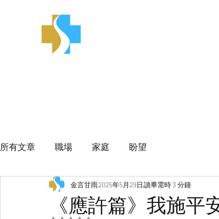
金言甘雨
所有文章
職場
家庭
盼望
金言甘雨
2025年5月29日
讀畢需時 3 分鐘
《應許篇》我施平