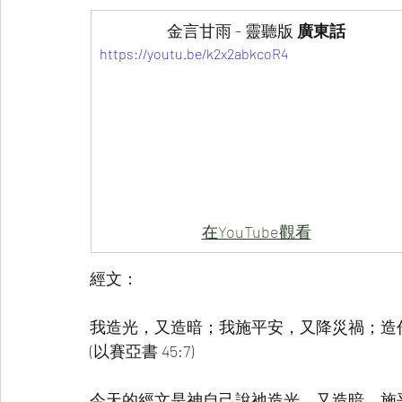
金言甘雨 - 靈聽版
 廣東話
https://youtu.be/k2x2abkcoR4
在YouTube觀看
經文：
我造光，又造暗；我施平安，又降災禍；造
(以賽亞書 45:7)
今天的經文是神自己說祂造光，又造暗，施