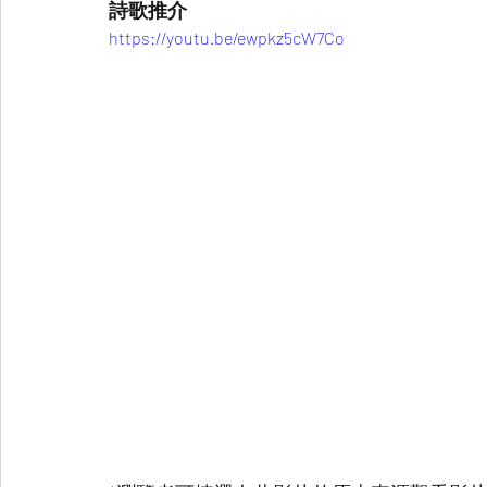
詩歌推介
https://youtu.be/ewpkz5cW7Co