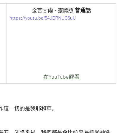
金言甘雨 - 靈聽版
 普通話
https://youtu.be/54JDRNUG6uU
在YouTube觀看
作這一切的是我耶和華。
平安，又降災禍。我們都是會比較容易接受神造