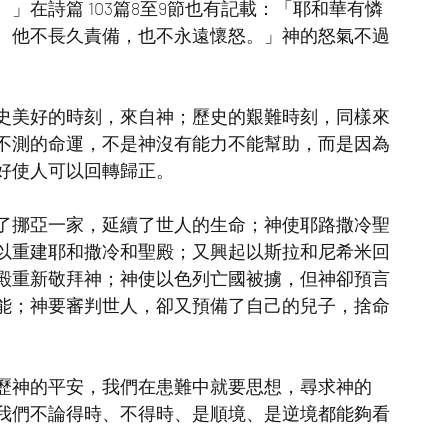
」在詩篇 103篇8至9節也有記載：「耶和華有憐
。他不長久責備，也不永遠懷怒。」神的怒氣不過
史美好的時刻，來自神；歷史的艱難時刻，同樣來
不測的命運，不是神沒有能力不能幫助，而是因為
好使人可以回轉歸正。
了挪亞一家，延續了世人的生命；神使耶路撒冷聖
以重建耶和撒冷和聖殿；又興起以斯拉和尼希米回
殿重新敬拜神；神使以色列亡國被擄，但神卻預言
能；神要審判世人，卻又預備了自己的兒子，捨命
歷神的平安，我們在患難中就要思想，尋求神的
我們不論得時、不得時、是順境、是逆境都能夠看