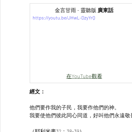
金言甘雨 - 靈聽版 
廣東話
https://youtu.be/JHwL-DzyYrQ
在YouTube觀看
經文：
他們要作我的子民，我要作他們的神。
我要使他們彼此同心同道，好叫他們永遠敬
（耶利米書32：38-39）