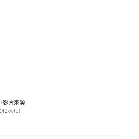
(影片來源:
SQf2xwte
)