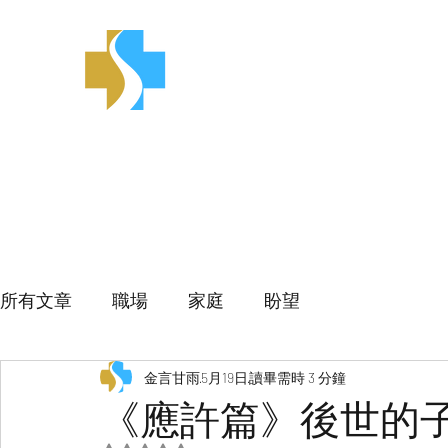
金言甘雨
所有文章
職場
家庭
盼望
金言甘雨
5月19日
讀畢需時 3 分鐘
《應許篇》後世的