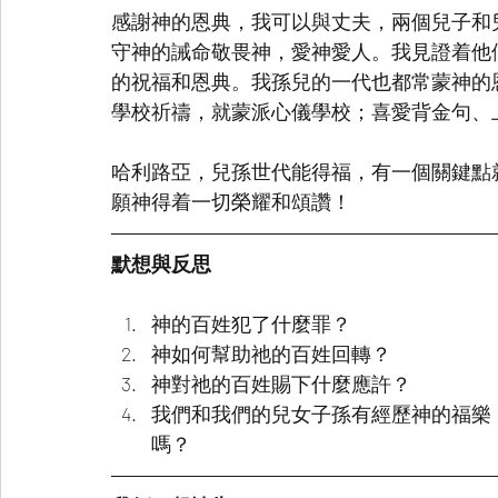
感謝神的恩典，我可以與丈夫，兩個兒子和
守神的誡命敬畏神，愛神愛人。我見證着他
的祝福和恩典。我孫兒的一代也都常蒙神的
學校祈禱，就蒙派心儀學校；喜愛背金句、
哈利路亞，兒孫世代能得福，有一個關鍵點
願神得着一切榮耀和頌讚！
默想與反思
神的百姓犯了什麼罪？
神如何幫助祂的百姓回轉？
神對祂的百姓賜下什麼應許？
我們和我們的兒女子孫有經歷神的福樂
嗎？