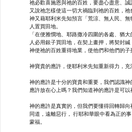
祂必歡喜施恩與祂的百姓，要盡心盡意、誠
又說祂怎樣使這一切大禍臨到祂的百姓，祂
神又藉耶利米先知預言「荒涼、無人民、無
人置買田地。
「在便雅憫地、耶路撒冷四圍的各處、猶大
人必用銀子買田地，在契上畫押，將契封緘
神使祂的百姓重得地業，使他們和他們的子
神寶貴的應許，使耶利米先知重新得力，充
神的應許是十分的寶貴和重要，我們認識神
應許放在心上嗎？我們知道神的應許是可以
神的應許是真實的，但我們要懂得回轉歸向
同道，遠離惡行， 行耶和華眼中看為正的
蒙福。