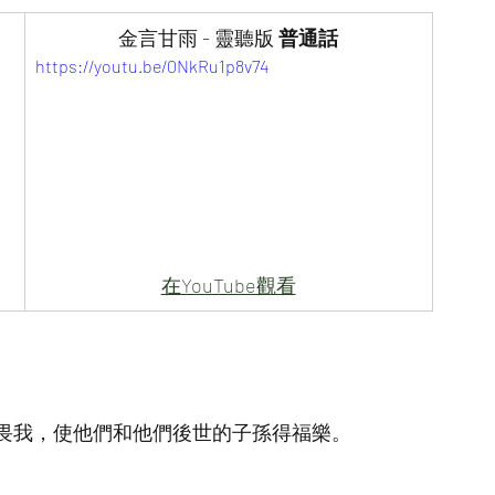
金言甘雨 - 靈聽版 
普通話
https://youtu.be/0NkRu1p8v74
在YouTube觀看
畏我，使他們和他們後世的子孫得福樂。