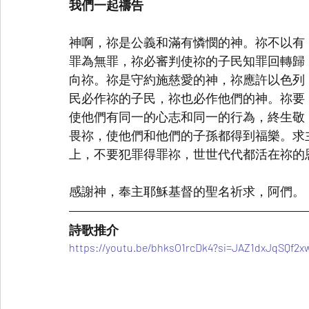
我們一起禱告
神啊，祢是公義和滿有憐憫的神。祢不以有
罪為無罪，祢必審判使祢的子民知罪回轉歸
向祢。祢是守約施慈愛的神，祢應許以色列
民必作祢的子民，祢也必作他們的神。祢要
使他們有同一的心志和同一的行為，終生敬
畏祢，使他們和他們的子孫都得到福樂。求
上，不要犯罪得罪祢，世世代代都活在祢的
感謝神，奉主耶穌基督的聖名祈求，阿們。
詩歌推介
https://youtu.be/bhksO1rcDk4?si=JAZ1dxJqSQf2x