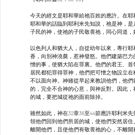
今天的經文是耶和華給祂百姓的應許。在耶利米
耶和華的話臨到耶利米先知說，祂是神，是
子民的神，使祂的子民敬畏祂，同心同道，
以色列人和猶大人，自從幼年以來，專行耶
香，向別神澆奠，惹神發怒。他們建築巴力
憎的事，使猶大陷在罪裏。他們的君王、首
居民都犯罪得罪神，他們把可憎之物設立在
不以面向神。神雖從早起來教訓他們，他們
的，完全不合神的心意，與神反對。因此，
的城，要把城從祂的面前除掉。
雖然如此，神在32章36至44節應許耶利
領他們回到他們所居的城，使他們安然居住
離開他們，且使他們有敬畏祂的心，不離開