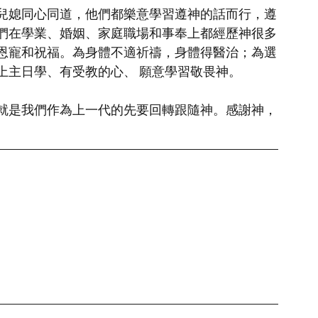
兒媳同心同道，他們都樂意學習遵神的話而行，遵
們在學業、婚姻、家庭職場和事奉上都經歷神很多
恩寵和祝福。為身體不適祈禱，身體得醫治；為選
上主日學、有受教的心、 願意學習敬畏神。
就是我們作為上一代的先要回轉跟隨神。感謝神，