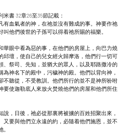
書 32章26至35節記載：
凡有血氣者的神，在祂並沒有難成的事。神要作祂
好叫他們後世的子孫可以得着祂所賜的福樂。
和華眼中看為惡的事，在他們的房屋上，向巴力燒
的邱壇，使自己的兒女經火歸摩洛，他們行一切可
領、祭司、先知，並猶大的眾人，以及耶路撒冷的
稱為神名下的殿中，污穢神的殿。他們以背向神，
卻不聽從，不受教訓。他們所行的並不是神所吩咐
神要使迦勒底人來放火焚燒他們的房屋和他們所住
米先知說，日後，祂必從那裏將被擄的百姓招聚出來，
。又要與他們立永遠的約，必隨着他們施恩，並不
祂。