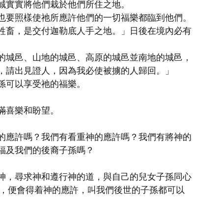
誠實實將他們栽於他們所住之地。
也要照樣使祂所應許他們的一切福樂都臨到他們。
牲畜，是交付迦勒底人手之地。」日後在境內必有
的城邑、山地的城邑、高原的城邑並南地的城邑，
，請出見證人，因為我必使被擄的人歸回。」
孫可以享受祂的福樂。
滿喜樂和盼望。
的應許嗎？我們有看重神的應許嗎？我們有將神的
福及我們的後裔子孫嗎？
神，尋求神和遵行神的道，與自己的兒女子孫同心
事，便會得着神的應許，叫我們後世的子孫都可以