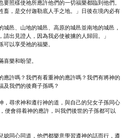
也要照樣使祂所應許他們的一切福樂都臨到他們。
牲畜，是交付迦勒底人手之地。」日後在境內必有
的城邑、山地的城邑、高原的城邑並南地的城邑，
，請出見證人，因為我必使被擄的人歸回。」
孫可以享受祂的福樂。
滿喜樂和盼望。
的應許嗎？我們有看重神的應許嗎？我們有將神的
福及我們的後裔子孫嗎？
神，尋求神和遵行神的道，與自己的兒女子孫同心
事，便會得着神的應許，叫我們後世的子孫都可以
兒媳同心同道，他們都樂意學習遵神的話而行，遵