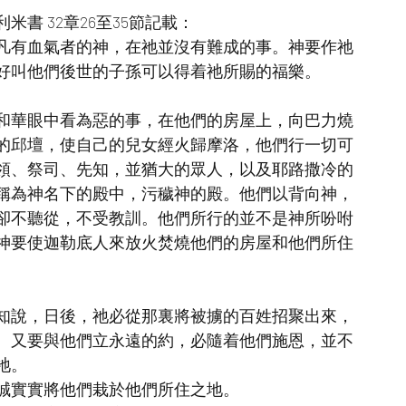
書 32章26至35節記載：
凡有血氣者的神，在祂並沒有難成的事。神要作祂
好叫他們後世的子孫可以得着祂所賜的福樂。
和華眼中看為惡的事，在他們的房屋上，向巴力燒
的邱壇，使自己的兒女經火歸摩洛，他們行一切可
領、祭司、先知，並猶大的眾人，以及耶路撒冷的
稱為神名下的殿中，污穢神的殿。他們以背向神，
卻不聽從，不受教訓。他們所行的並不是神所吩咐
神要使迦勒底人來放火焚燒他們的房屋和他們所住
米先知說，日後，祂必從那裏將被擄的百姓招聚出來，
。又要與他們立永遠的約，必隨着他們施恩，並不
祂。
誠實實將他們栽於他們所住之地。