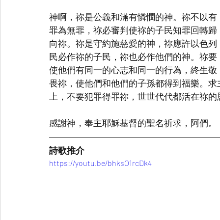
神啊，祢是公義和滿有憐憫的神。祢不以有
罪為無罪，祢必審判使祢的子民知罪回轉歸
向祢。祢是守約施慈愛的神，祢應許以色列
民必作祢的子民，祢也必作他們的神。祢要
使他們有同一的心志和同一的行為，終生敬
畏祢，使他們和他們的子孫都得到福樂。求
上，不要犯罪得罪祢，世世代代都活在祢的
感謝神，奉主耶穌基督的聖名祈求，阿們。
詩歌推介
https://youtu.be/bhksO1rcDk4