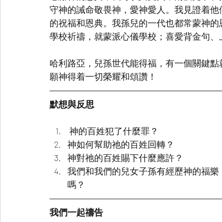
守神的誡命敬畏神，愛神愛人。我見證着他
的祝福和恩典。我孫兒的一代也都常蒙神的
學校祈禱，就蒙派心儀學校；喜愛背金句、
哈利路亞，兒孫世代能得福，有一個關鍵點
願神得着一切榮耀和頌讚！
默想與反思
 神的百姓犯了什麼罪？
神如何幫助祂的百姓回轉？
神對祂的百姓賜下什麼應許？
我們和我們的兒女子孫有經歷神的福樂
嗎？
我們一起禱告