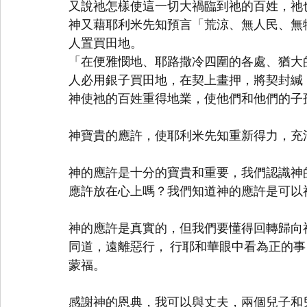
又說祂怎樣使這一切大禍臨到祂的百姓，祂
神又藉耶利米先知預言「荒涼、無人民、無
人置買田地。
「在便雅憫地、耶路撒冷四圍的各處、猶大
人必用銀子買田地，在契上畫押，將契封緘
神使祂的百姓重得地業，使他們和他們的子
神寶貴的應許，使耶利米先知重新得力，充
神的應許是十分的寶貴和重要，我們認識神
應許放在心上嗎？我們知道神的應許是可以
神的應許是真實的，但我們要懂得回轉歸向
同道，遠離惡行， 行耶和華眼中看為正的
蒙福。
感謝神的恩典，我可以與丈夫，兩個兒子和