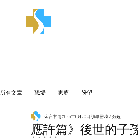
金言甘雨
所有文章
職場
家庭
盼望
金言甘雨
2025年5月20日
讀畢需時 3 分鐘
應許篇》後世的子