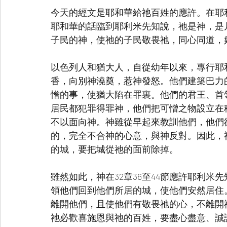
今天的經文是耶和華給祂百姓的應許。在耶利米
耶和華的話臨到耶利米先知說，祂是神，是
子民的神，使祂的子民敬畏祂，同心同道，
以色列人和猶大人，自從幼年以來，專行耶
香，向別神澆奠，惹神發怒。他們建築巴力
憎的事，使猶大陷在罪裏。他們的君王、首
居民都犯罪得罪神，他們把可憎之物設立在
不以面向神。神雖從早起來教訓他們，他們
的，完全不合神的心意，與神反對。因此，
的城，要把城從祂的面前除掉。
雖然如此，神在32章36至44節應許耶利
領他們回到他們所居的城，使他們安然居住
離開他們，且使他們有敬畏祂的心，不離開
祂必歡喜施恩與祂的百姓，要盡心盡意、誠