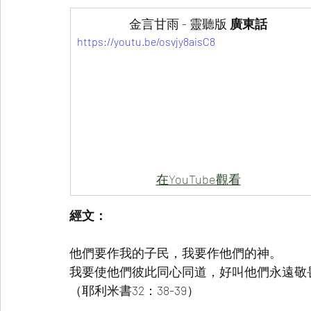
金言甘雨 - 靈聽版
 廣東話
https://youtu.be/osvjy8aisC8
在YouTube觀看
經文：
他們要作我的子民，我要作他們的神。
我要使他們彼此同心同道，好叫他們永遠敬
（耶利米書32：38-39）