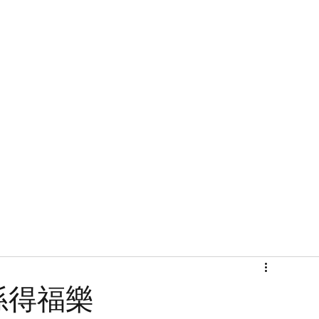
首頁
關於
孫得福樂