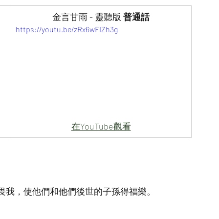
金言甘雨 - 靈聽版
 普通話
https://youtu.be/zRx6wFIZh3g
在YouTube觀看
畏我，使他們和他們後世的子孫得福樂。