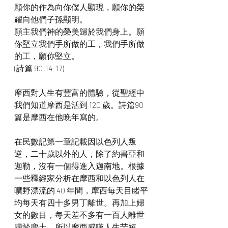
願你的作為向你僕人顯現，願你的榮
耀向他們子孫顯明。
願主我們神的榮美歸於我們身上。願
你堅立我們手所做的工，我們手所做
的工，願你堅立。
(詩篇 90:14-17)
摩西對人生有豐富的體驗，從聖經中
我們知道摩西是活到 120 歲。詩篇90
篇是摩西在他晚年寫的。
在民數記第一章記載因以色列人叛
逆，二十歲以外的人，除了約書亞和
迦勒，沒有一個得進入迦南地。根據
一些釋經家分析在摩西和以色列人在
曠野漂流的 40 年間，摩西每天目睹平
均每天有四十多男丁離世。再加上婦
女的數目，每天差不多有一百人離世
歸於塵土。所以摩西感嘆人生苦短，