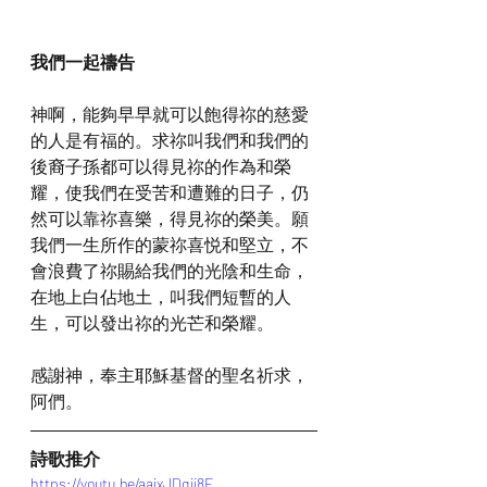
我們一起禱告
神啊，能夠早早就可以飽得祢的慈愛
的人是有福的。求祢叫我們和我們的
後裔子孫都可以得見祢的作為和榮
耀，使我們在受苦和遭難的日子，仍
然可以靠祢喜樂，得見祢的榮美。願
我們一生所作的蒙祢喜悦和堅立，不
會浪費了祢賜給我們的光陰和生命，
在地上白佔地土，叫我們短暫的人
生，可以發出祢的光芒和榮耀。
感謝神，奉主耶穌基督的聖名祈求，
阿們。
詩歌推介
https://youtu.be/aajxJDqji8E