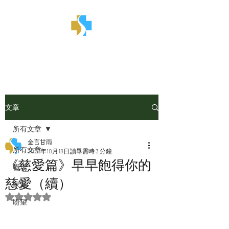
金言甘雨
文章
所有文章
金言甘雨
所有文章
2025年10月18日
讀畢需時 3 分鐘
《慈愛篇》早早飽得你的
職場
慈愛（續）
家庭
評等為 NaN（最高為 5 顆星）。
盼望