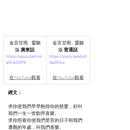
金言甘雨 - 靈聽
金言甘雨 - 靈聽
版
 廣東話
版
 普通話
https://youtu.be/mm
https://youtu.be/vAoX
aSFwDZlPQ
9a2ROcs
在YouTube觀看
在YouTube觀看
經文：
求你使我們早早飽得你的慈愛，好叫
我們一生一世歡呼喜樂。
求你照着你使我們受苦的日子和我們
遭難的年歲，叫我們喜樂。