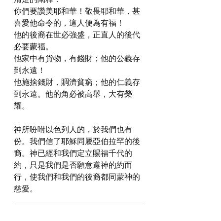
你們要讚美耶和華！敬畏耶和華，甚
喜愛他命令的，這人便為有福！
他的後裔在世必強盛，正直人的後代
必要蒙福。
他家中有貨物，有錢財；他的公義存
到永遠！
他施捨錢財，賙濟貧窮；他的仁義存
到永遠。他的角必被高舉，大有榮
耀。
神所吩咐以色列人的，於我們也有
份。我們信了耶穌同屬亞伯拉罕的後
裔。神已經和我們定立賜福千代的
約，只是我們是否願意遵神的約而
行，使我們和我們的後裔都同蒙神的
慈愛。