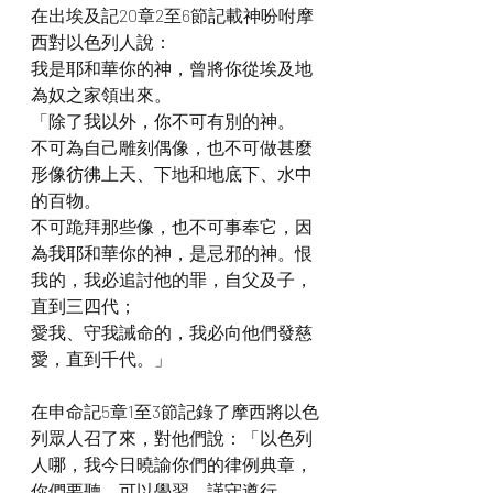
在出埃及記20章2至6節記載神吩咐摩
西對以色列人說：
我是耶和華你的神，曾將你從埃及地
為奴之家領出來。
「除了我以外，你不可有別的神。
不可為自己雕刻偶像，也不可做甚麼
形像彷彿上天、下地和地底下、水中
的百物。
不可跪拜那些像，也不可事奉它，因
為我耶和華你的神，是忌邪的神。恨
我的，我必追討他的罪，自父及子，
直到三四代；
愛我、守我誡命的，我必向他們發慈
愛，直到千代。」
在申命記5章1至3節記錄了摩西將以色
列眾人召了來，對他們說：「以色列
人哪，我今日曉諭你們的律例典章，
你們要聽，可以學習，謹守遵行。