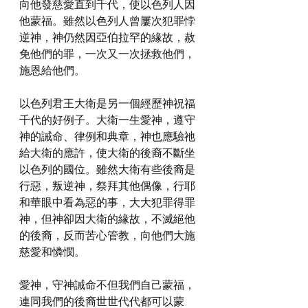
向他發慈愛直到千代，使以色列人因
他蒙福。雖然以色列人曾屢次犯罪悖
逆神，神仍然因亞伯拉罕的緣故，赦
免他們的罪，一次又一次拯救他們，
施恩給他們。
以色列君王大衛是另一個經歷神祝福
千代的好例子。大衛一生愛神，遵守
神的誡命、律例和典章，神也應驗祂
給大衛的應許，使大衛的後裔不斷坐
以色列的國位。雖然大衛有些後裔是
行惡，叛逆神，祭拜其他偶像，行耶
和華眼中看為惡的事，大大犯罪得罪
神，但神卻因大衛的緣故，不滅絕他
的後裔，反而苦心管教，向他們大施
慈愛和憐憫。
愛神，守神誡命不但我們自己蒙福，
連同我們的後裔世世代代都可以蒙