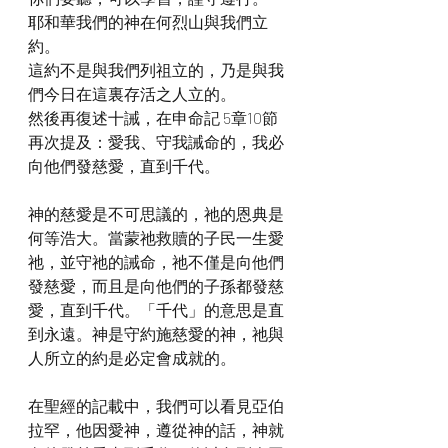
耶和華我們的神在何烈山與我們立
約。
這約不是與我們列祖立的，乃是與我
們今日在這裏存活之人立的。
然後再復述十誡，在申命記 5章10節
再次提及：愛我、守我誡命的，我必
向他們發慈愛，直到千代。
神的慈愛是不可思議的，祂的恩典是
何等浩大。當蒙祂救贖的子民一生愛
祂，並守祂的誡命，祂不僅是向他們
發慈愛，而且是向他們的子孫都發慈
愛，直到千代。「千代」的意思是直
到永遠。神是守約施慈愛的神，祂與
人所立的約是必定會成就的。
在聖經的記載中，我們可以看見亞伯
拉罕，他因愛神，遵從神的話，神就