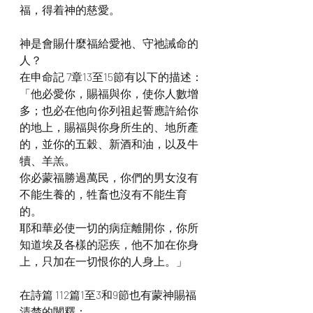
福，得着神的慈愛。
神是會賜什麼福給愛祂、守祂誡命的
人？
在申命記 7章13至15節有以下的描述：
「他必愛你，賜福與你，使你人數增
多；也必在他向你列祖起誓應許給你
的地上，賜福與你身所生的、地所產
的，並你的五穀、新酒和油，以及牛
犢、羊羔。
你必蒙福勝過萬民，你們的男女沒有
不能生養的，牲畜也沒有不能生育
的。
耶和華必使一切的病症離開你，你所
知道埃及各樣的惡疾，他不加在你身
上，只加在一切恨你的人身上。」
在詩篇 112篇1至3和9節也有蒙神賜福
清楚的闡釋：