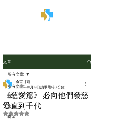
金言甘雨
文章
所有文章
金言甘雨
所有文章
2025年10月19日
讀畢需時 3 分鐘
《慈愛篇》 必向他們發慈
職場
愛直到千代
家庭
評等為 NaN（最高為 5 顆星）。
盼望