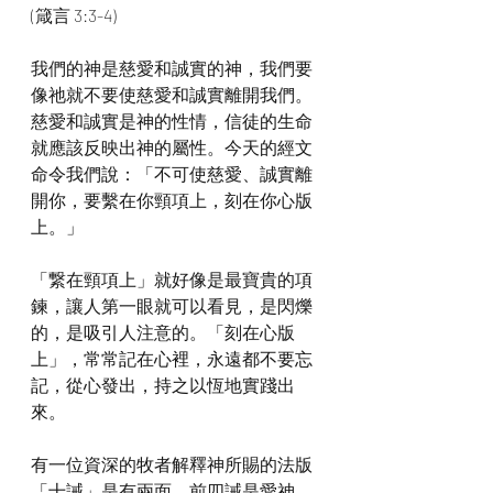
(箴言 3:3-4)
我們的神是慈愛和誠實的神，我們要
像祂就不要使慈愛和誠實離開我們。
慈愛和誠實是神的性情，信徒的生命
就應該反映出神的屬性。今天的經文
命令我們說：「不可使慈愛、誠實離
開你，要繫在你頸項上，刻在你心版
上。」
「繋在頸項上」就好像是最寶貴的項
鍊，讓人第一眼就可以看見，是閃爍
的，是吸引人注意的。「刻在心版
上」，常常記在心裡，永遠都不要忘
記，從心發出，持之以恆地實踐出
來。
有一位資深的牧者解釋神所賜的法版
「十誡」是有兩面，前四誡是愛神，