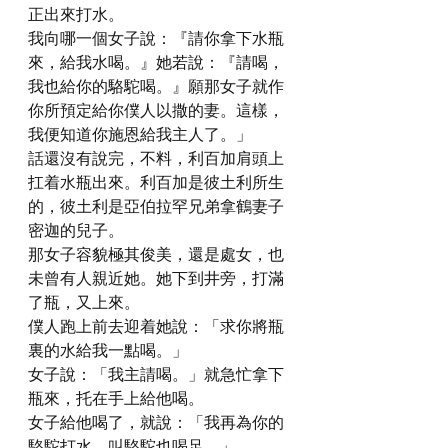
正出來打水。
我向哪一個女子說：『請你拿下水瓶
來，給我水喝。』她若說：『請喝，
我也給你的駱駝喝。』願那女子就作
你所預定給你僕人以撒的妻。這樣，
我便知道你施恩給我主人了。」
話還沒有說完，不料，利百加肩頭上
扛着水瓶出來。利百加是彼土利所生
的，彼土利是亞伯拉罕兄弟拿鶴妻子
密迦的兒子。
那女子容貌極其俊美，還是處女，也
未曾有人親近她。她下到井旁，打滿
了瓶，又上來。
僕人跑上前去迎着她說：「求你將瓶
裏的水給我一點喝。」
女子說：「我主請喝。」就急忙拿下
瓶來，托在手上給他喝。
女子給他喝了，就說：「我再為你的
駱駝打水，叫駱駝也喝足。」