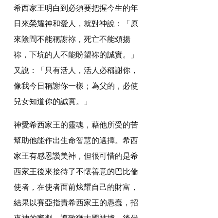
希西家王明白到必須要把握今生的年
日來榮耀神和愛人，就對神說：「原
來陰間不能稱謝祢，死亡不能頌揚
祢，下坑的人不能盼望祢的誠實。」
又說：「只有活人，活人必稱謝你，
像我今日稱謝你一樣；為父的，必使
兒女知道你的誠實。」
神愛希西家王的靈魂，藉他所受的苦
幫助他能作出生命智慧的選擇。希西
家王有感恩讚美神，但很可惜的是希
西家王後來接待了不懷善意的巴比倫
使者，在使者面前炫耀自己的財富，
結果以賽亞指責希西家王的愚蠢，招
來神的審判，導致猶大國被擄，後代