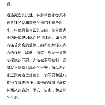
魂。
透過死亡的試煉，神將希西家從原本
被各種私慾和情慾的捆綁中釋放出
來，叫他得着真正的自由，使希西家
王的盼望也因此而變得純正。如果沒
有痛苦火窰的熬煉，絕不能煉淨人內
心的橫梗、驕傲、情慾，與及一直無
法擺脫的罪惡。人若被罪惡轄制，靈
魂就不能得到真正的平安，所以希西
家王讚美這位使他的一切罪惡和過犯
都扔在背後的神，讓他的靈魂得著從
神而來的寬恕、平安、自由，和全新
的生命。