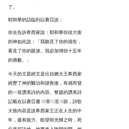
了。
耶和華的話臨到以賽亞說：
你去告訴希西家說：耶和華你祖大衞
的神如此說：「我聽見了你的禱告，
看見了你的眼淚。我必加增你十五年
的壽數。」
今天的主題經文是出自猶大王希西家
經歷了神的醫治和拯救後，有感而發
的一首讚美詩的內容。整篇的讚美詩
記載在以賽亞書 38章10至19節，詩歌
大致內容是說希西家王正在人生的中
年，最有能力、盼望和光輝之時，死
亡來探訪他，他要進入陰間的門，他