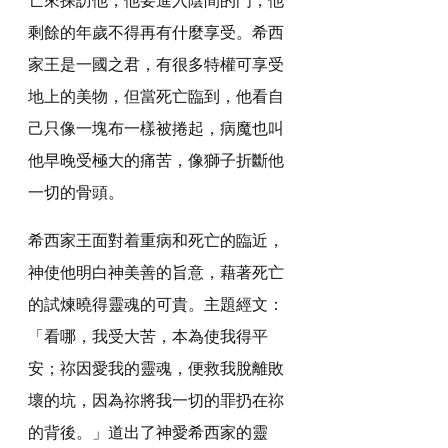
剩餘的年歲不得再有什麼享受。希西
家王是一國之君，有很多特權可享受
地上的美物，但當死亡臨到，他看自
己只像一塊布一樣被捲起，病魔也叫
他早晚受極大的痛苦，像獅子折斷他
一切的骨頭。
希西家王面對着重病和死亡的臨近，
神使他明白神美善的旨意，藉著死亡
的試煉曉得靈魂的可貴。主題經文：
「看哪，我受大苦，本為使我得平
安；祢因愛我的靈魂，便救我脫離敗
壞的坑，因為祢將我一切的罪扔在祢
的背後。」道出了神愛希西家的靈