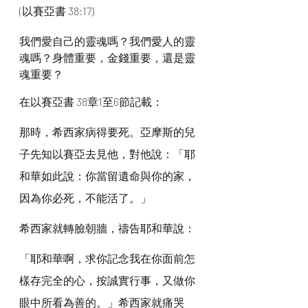
(以賽亞書 38:17)
我們愛自己的靈魂嗎？我們愛人的靈
魂嗎？身體重要，金錢重要，還是靈
魂重要？
在以賽亞書 38章1至6節記載：
那時，希西家病得要死。亞摩斯的兒
子先知以賽亞去見他，對他說：「耶
和華如此說：你當留遺命與你的家，
因為你必死，不能活了。」
希西家就轉臉朝牆，禱告耶和華說：
「耶和華啊，求你記念我在你面前怎
樣存完全的心，按誠實行事，又做你
眼中所看為善的。」希西家就痛哭