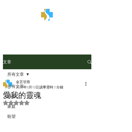
金言甘雨
文章
所有文章
金言甘雨
所有文章
2023年9月10日
讀畢需時 3 分鐘
愛我的靈魂
職場
評等為 NaN（最高為 5 顆星）。
家庭
盼望