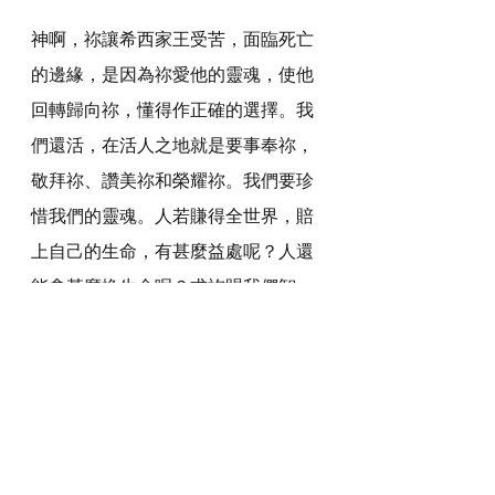
神啊，祢讓希西家王受苦，面臨死亡
的邊緣，是因為祢愛他的靈魂，使他
回轉歸向祢，懂得作正確的選擇。我
們還活，在活人之地就是要事奉祢，
敬拜祢、讚美祢和榮耀祢。我們要珍
惜我們的靈魂。人若賺得全世界，賠
上自己的生命，有甚麼益處呢？人還
能拿甚麼換生命呢？求祢賜我們智
慧，幫助我們要選擇作對我們靈魂有
益的事。在受苦時，我們更加要檢視
我們的生命，好叫我們可以住在祢的
平安和祝福裏。
感謝神，奉主耶穌基督的聖名祈求，