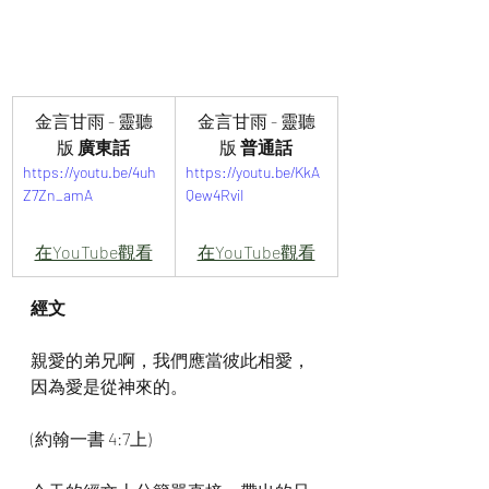
金言甘雨 - 靈聽
金言甘雨 - 靈聽
版
 廣東話
版
 普通話
https://youtu.be/4uh
https://youtu.be/KkA
Z7Zn_amA
Qew4RviI
在YouTube觀看
在YouTube觀看
經文
親愛的弟兄啊，我們應當彼此相愛，
因為愛是從神來的。
(約翰一書 4:7上)