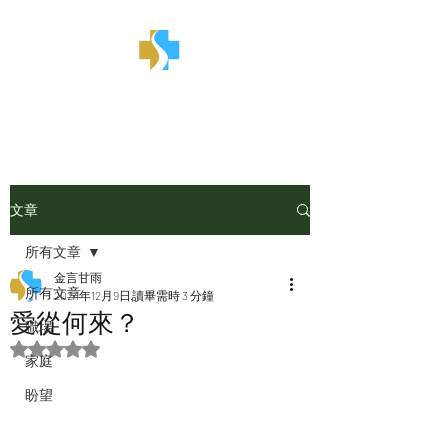
金言甘雨
文章
所有文章
金言甘雨
所有文章
2024年12月9日
讀畢需時 3 分鐘
愛從何來？
職場
評等為 NaN（最高為 5 顆星）。
家庭
盼望