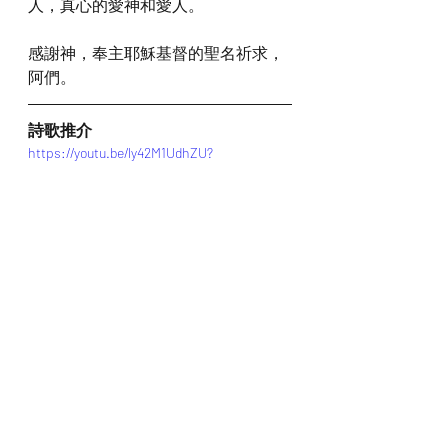
人，真心的愛神和愛人。
感謝神，奉主耶穌基督的聖名祈求，
阿們。
詩歌推介
https://youtu.be/ly42M1UdhZU?
si=jE3ptpq1UzBjtspK
*瀏覽者可揀選在此影片的原本來源觀
看影片 (影片來源:
https://youtu.be/ly42M1UdhZU?
si=jE3ptpq1UzBjtspK
)