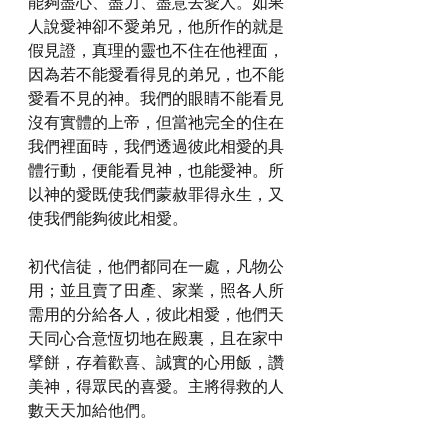
能夠盡心、盡力、盡意去愛人。如果
人說愛神卻不愛弟兄，他所作的就是
假見證，真理的靈也不住在他裡面，
因為若不能愛看得見的弟兄，也不能
愛看不見的神。我們的眼睛不能看見
沒有實體的上帝，但當祂完全的住在
我們裡面時，我們透過彼此相愛的具
體行動，便能看見神，也能愛神。所
以神的愛既使我們蒙赦罪得永生，又
使我們能夠彼此相愛。
初代信徒，他們都同在一處，凡物公
用；並且賣了田產、家業，照各人所
需用的分給各人，彼此相愛，他們天
天同心合意恆切地在殿裏，且在家中
擘餅，存着歡喜、誠實的心用飯，讚
美神，得眾民的喜愛。主將得救的人
數天天加給他們。