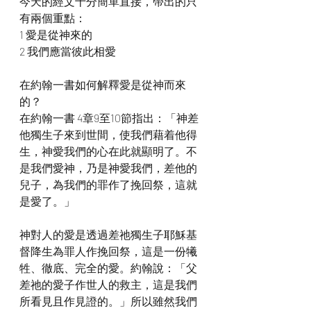
今天的經文十分簡單直接，帶出的只
有兩個重點：
1 愛是從神來的
2 我們應當彼此相愛
在約翰一書如何解釋愛是從神而來
的？
在約翰一書 4章9至10節指出：「神差
他獨生子來到世間，使我們藉着他得
生，神愛我們的心在此就顯明了。不
是我們愛神，乃是神愛我們，差他的
兒子，為我們的罪作了挽回祭，這就
是愛了。」
神對人的愛是透過差祂獨生子耶穌基
督降生為罪人作挽回祭，這是一份犧
牲、徹底、完全的愛。約翰說：「父
差祂的愛子作世人的救主，這是我們
所看見且作見證的。」所以雖然我們