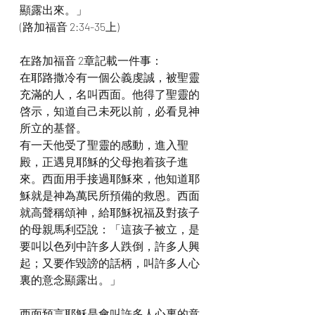
顯露出來。」
(路加福音 2:34-35上)
在路加福音 2章記載一件事：
在耶路撒冷有一個公義虔誠，被聖靈
充滿的人，名叫西面。他得了聖靈的
啓示，知道自己未死以前，必看見神
所立的基督。
有一天他受了聖靈的感動，進入聖
殿，正遇見耶穌的父母抱着孩子進
來。西面用手接過耶穌來，他知道耶
穌就是神為萬民所預備的救恩。西面
就高聲稱頌神，給耶穌祝福及對孩子
的母親馬利亞說：「這孩子被立，是
要叫以色列中許多人跌倒，許多人興
起；又要作毀謗的話柄，叫許多人心
裏的意念顯露出。」
西面預言耶穌是會叫許多人心裏的意