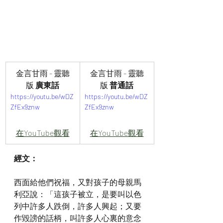
金言甘雨 - 靈聽
金言甘雨 - 靈聽
版
 廣東話
版
 普通話
https://youtu.be/wDZ
https://youtu.be/wDZ
ZfEx9znw
ZfEx9znw
在YouTube觀看
在YouTube觀看
經文：
西面給他們祝福，又對孩子的母親馬
利亞說：「這孩子被立，是要叫以色
列中許多人跌倒，許多人興起；又要
作毀謗的話柄，叫許多人心裏的意念