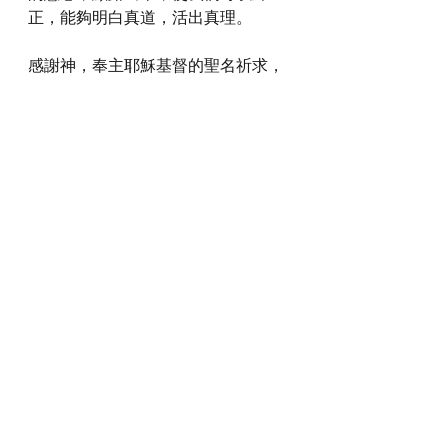
正，能夠明白真道，活出真理。
感謝神，奉主耶穌基督的聖名祈求，
阿們。
詩歌推介
https://youtu.be/sKxd1-CzsZY?si=uwFt-
9M3zUJazS2j
*瀏覽者可揀選在此影片的原本來源觀
看影片 (影片來源: 
https://youtu.be/sKxd1-CzsZY?
si=uwFt-9M3zUJazS2j
)