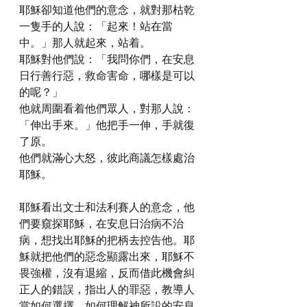
耶穌卻知道他們的意念，就對那枯乾
一隻手的人說：「起來！站在當
中。」那人就起來，站着。
耶穌對他們說：「我問你們，在安息
日行善行惡，救命害命，哪樣是可以
的呢？」
他就周圍看着他們眾人，對那人說：
「伸出手來。」他把手一伸，手就復
了原。
他們就滿心大怒，彼此商議怎樣處治
耶穌。
耶穌看出文士和法利賽人的意念，他
們要窺探耶穌，在安息日治病不治
病，想找出耶穌的把柄去控告他。耶
穌就把他們的惡念顯露出來，耶穌不
畏強權，沒有退縮，反而借此機會糾
正人的錯誤，指出人的罪惡，教導人
當如何選擇，如何理解神所設的安息