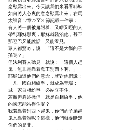
念顯露出來。今天讓我們來看看耶穌
如何將人心裏的意念顯露出來，在馬
太福音 12章22至28節記載一件事：
有人將一個被鬼附着、又瞎又啞的人
帶到耶穌那裏，耶穌就醫治他，甚至
那啞巴又能說話，又能看見。
眾人都驚奇，說：「這不是大衞的子
孫嗎？」
但法利賽人聽見，就說：「這個人趕
鬼，無非是靠着鬼王別西卜啊。」
耶穌知道他們的意念，就對他們說：
「凡一國自相紛爭，就成為荒場；一
城一家自相紛爭，必站立不住。
若撒但趕逐撒但，就是自相紛爭，他
的國怎能站得住呢？
我若靠着別西卜趕鬼，你們的子弟趕
鬼又靠着誰呢？這樣，他們就要斷定
你們的是非。