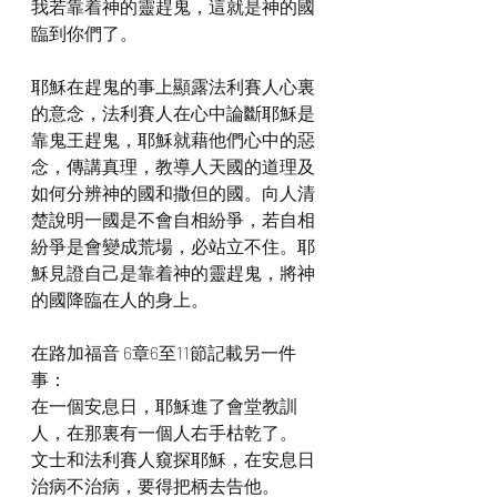
我若靠着神的靈趕鬼，這就是神的國
臨到你們了。
耶穌在趕鬼的事上顯露法利賽人心裏
的意念，法利賽人在心中論斷耶穌是
靠鬼王趕鬼，耶穌就藉他們心中的惡
念，傳講真理，教導人天國的道理及
如何分辨神的國和撒但的國。向人清
楚說明一國是不會自相紛爭，若自相
紛爭是會變成荒場，必站立不住。耶
穌見證自己是靠着神的靈趕鬼，將神
的國降臨在人的身上。
在路加福音 6章6至11節記載另一件
事：
在一個安息日，耶穌進了會堂教訓
人，在那裏有一個人右手枯乾了。
文士和法利賽人窺探耶穌，在安息日
治病不治病，要得把柄去告他。