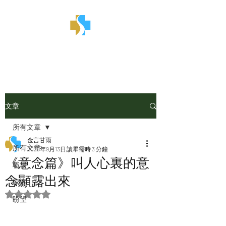
金言甘雨
文章
所有文章
金言甘雨
所有文章
2025年9月13日
讀畢需時 3 分鐘
《意念篇》叫人心裏的意
職場
念顯露出來
家庭
評等為 NaN（最高為 5 顆星）。
盼望