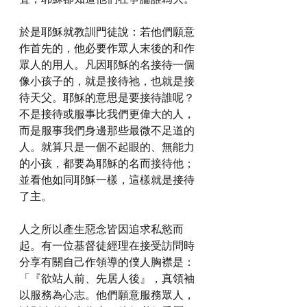
於是耶穌就教訓門徒說：若他們願意
作首先的，他必要作眾人末後的和作
眾人的用人。凡因耶穌的名接待一個
像小孩子的，就是接待祂，也就是接
待天父。耶穌的意思是要接待誰呢？
不是接待或服事比我們更偉大的人，
而是服事我們身邊那些最微不足道的
人。就算只是一個不起眼的、無能力
的小孩，都要為耶穌的名而接待他；
並看他如同耶穌一樣，這樣就是接待
了主。
人之所以產生惡念皆因追求私慾而
起。有一位基督徒經理在接受訪問時
分享有關自己作領導的僕人胸襟是：
「『欲站人前、先居人後』，真領袖
以服務為心志。他們願意服務眾人，