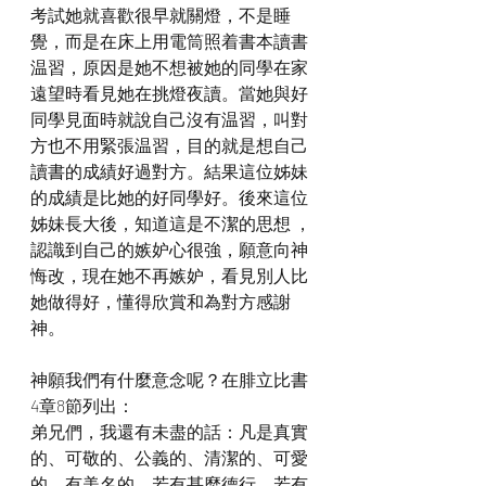
考試她就喜歡很早就關燈，不是睡
覺，而是在床上用電筒照着書本讀書
温習，原因是她不想被她的同學在家
遠望時看見她在挑燈夜讀。當她與好
同學見面時就說自己沒有温習，叫對
方也不用緊張温習，目的就是想自己
讀書的成績好過對方。結果這位姊妹
的成績是比她的好同學好。後來這位
姊妹長大後，知道這是不潔的思想 ，
認識到自己的嫉妒心很強，願意向神
悔改，現在她不再嫉妒，看見別人比
她做得好，懂得欣賞和為對方感謝
神。
神願我們有什麼意念呢？在腓立比書 
4章8節列出：
弟兄們，我還有未盡的話：凡是真實
的、可敬的、公義的、清潔的、可愛
的、有美名的，若有甚麼德行，若有