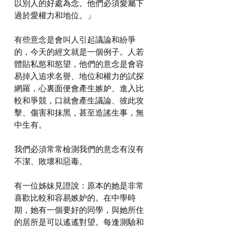
以別人的好處為念。他們必須愛屬下
過於愛權力和地位。」
有些意念是會叫人引起議論和紛爭
的，今天的經文就是一個例子。人若
體貼私慾和慾望，他們的意念是會容
易掉入追求名譽、地位和權力的試探
網羅，心裏面便會產生嫉妒、進入比
較和爭競，口就會產生議論、彼此攻
擊、傷害和抹黑，甚至造謠生事，無
中生有。
我們必須常常檢測我們的意念有沒有
不潔、敗壞和惡毒。
有一位姊妹見證說：原本的她是非常
喜歡比較和容易嫉妒的。在中學時
期，她有一個要好的同學，與她所住
的居所是可以遙遙對望。每逢測驗和