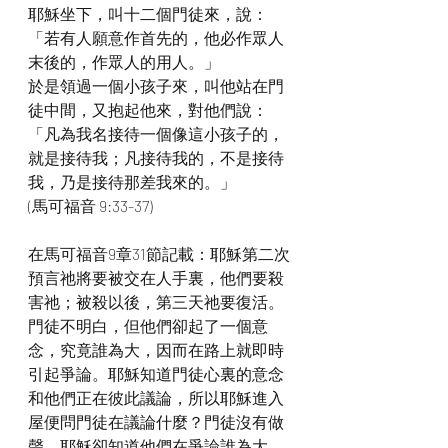
耶穌坐下，叫十二個門徒來，說：
「若有人願意作首先的，他必作眾人
末後的，作眾人的用人。」
於是領過一個小孩子來，叫他站在門
徒中間，又抱起他來，對他們說：
「凡為我名接待一個像這小孩子的，
就是接待我；凡接待我的，不是接待
我，乃是接待那差我來的。」
(馬可福音 9:33-37)
在馬可福音9章31節記載：耶穌第二次
預言祂將要被交在人手裏，他們要殺
害祂；被殺以後，第三天祂要復活。
門徒不明白，但他們卻起了一個意
念，究竟誰為大，因而在路上就即時
引起爭論。耶穌知道門徒心裏的意念
和他們正在彼此議論，所以耶穌進入
屋便問門徒在議論什麼？門徒沒有做
聲，耶穌卻知道他們在爭論誰為大。