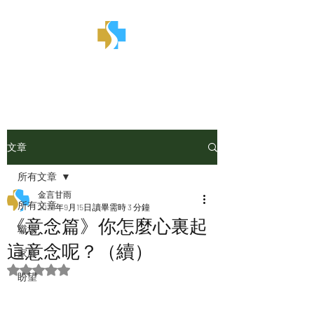
金言甘雨
文章
所有文章
金言甘雨
所有文章
2025年9月15日
讀畢需時 3 分鐘
《意念篇》你怎麼心裏起
職場
這意念呢？（續）
家庭
評等為 NaN（最高為 5 顆星）。
盼望