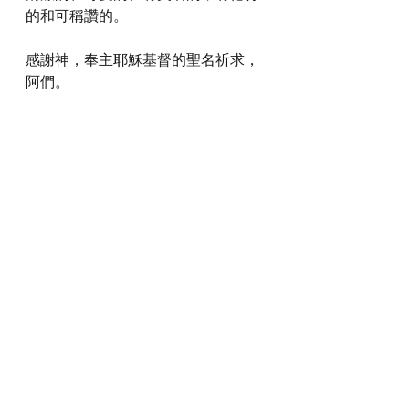
的和可稱讚的。
感謝神，奉主耶穌基督的聖名祈求，
阿們。
詩歌推介
https://youtu.be/1FpP1binbLA?
si=3Y0InIiXrttBF9Xv
*瀏覽者可揀選在此影片的原本來源觀
看影片 (影片來源:
https://youtu.be/1FpP1binbLA?
si=3Y0InIiXrttBF9Xv
)