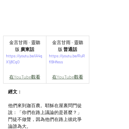
金言甘雨 - 靈聽
金言甘雨 - 靈聽
版
 廣東話
版
 普通話
https://youtu.be/iA4q
https://youtu.be/RuR
X1j8Cq0
fl9Hfess
在YouTube觀看
在YouTube觀看
經文：
他們來到迦百農。耶穌在屋裏問門徒
說：「你們在路上議論的是甚麼？」
門徒不做聲，因為他們在路上彼此爭
論誰為大。