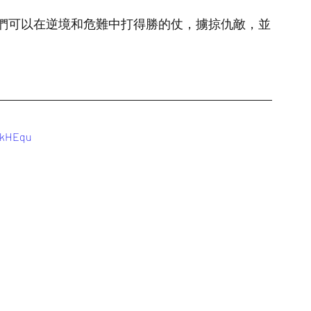
們可以在逆境和危難中打得勝的仗，擄掠仇敵，並
NkHEqu