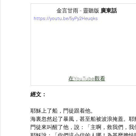
金言甘雨 - 靈聽版
 廣東話
https://youtu.be/5yPy2Heuqks
在YouTube觀看
經文：
耶穌上了船，門徒跟着他。
海裏忽然起了暴風，甚至船被波浪掩蓋。耶
門徒來叫醒了他，說：「主啊，救我們，我
耶穌說：「你們這小信的人哪！為甚麼膽怯