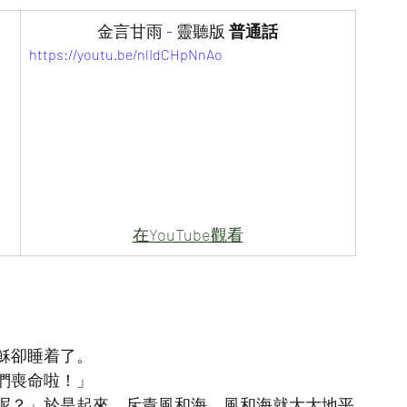
金言甘雨 - 靈聽版
 普通話
https://youtu.be/nlIdCHpNnAo
在YouTube觀看
穌卻睡着了。
們喪命啦！」
呢？」於是起來，斥責風和海，風和海就大大地平