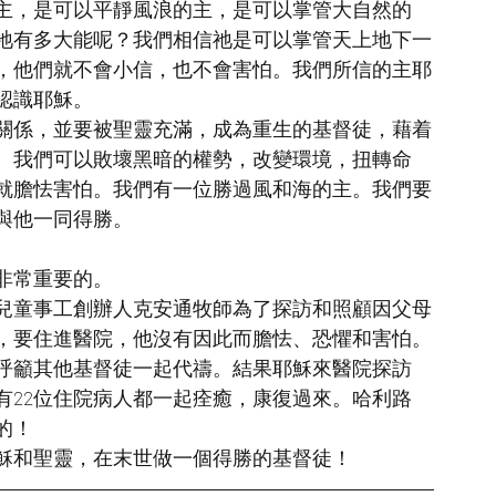
主，是可以平靜風浪的主，是可以掌管大自然的
祂有多大能呢？我們相信祂是可以掌管天上地下一
，他們就不會小信，也不會害怕。我們所信的主耶
認識耶穌。
關係，並要被聖靈充滿，成為重生的基督徒，藉着
。我們可以敗壞黑暗的權勢，改變環境，扭轉命
就膽怯害怕。我們有一位勝過風和海的主。我們要
與他一同得勝。
非常重要的。
兒童事工創辦人克安通牧師為了探訪和照顧因父母
，要住進醫院，他沒有因此而膽怯、恐懼和害怕。
呼籲其他基督徒一起代禱。結果耶穌來醫院探訪
有22位住院病人都一起痊癒，康復過來。哈利路
的！
穌和聖靈，在末世做一個得勝的基督徒！