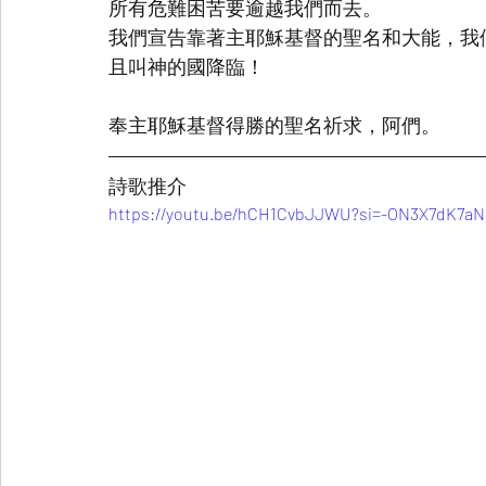
所有危難困苦要逾越我們而去。
我們宣告靠著主耶穌基督的聖名和大能，我
且叫神的國降臨！
奉主耶穌基督得勝的聖名祈求，阿們。
詩歌推介
https://youtu.be/hCH1CvbJJWU?si=-ON3X7dK7a