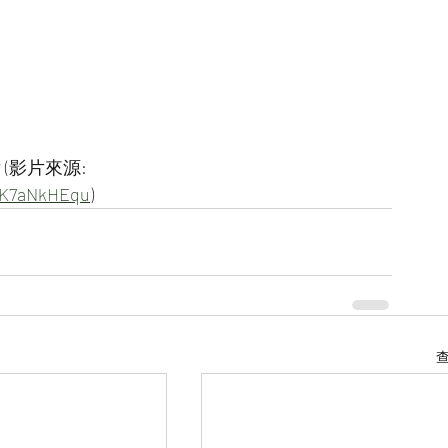
(影片來源:
dK7aNkHEqu
)