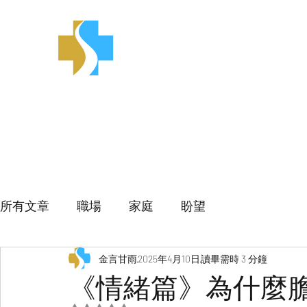
金言甘雨
所有文章
職場
家庭
盼望
金言甘雨
2025年4月10日
讀畢需時 3 分鐘
《情緒篇》為什麼