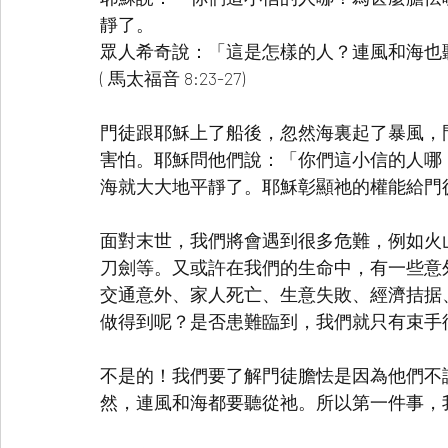
靜了。
眾人希奇說：「這是怎樣的人？連風和海也
( 馬太福音 8:23-27)
門徒跟耶穌上了船後，忽然海裏起了暴風，
害怕。耶穌問他們說：「你們這小信的人哪
海就大大地平靜了。耶穌彰顯祂的權能給門
面對末世，我們將會遇到很多危難，例如火
刀劍等。又或許在我們的生命中，有一些意
交通意外、家人死亡、生意失敗、經濟拮据
做得到呢？是否患難臨到，我們就只有束手
不是的！我們要了解門徒膽怯是因為他們不
然，連風和海都要聽從祂。所以第一件事，