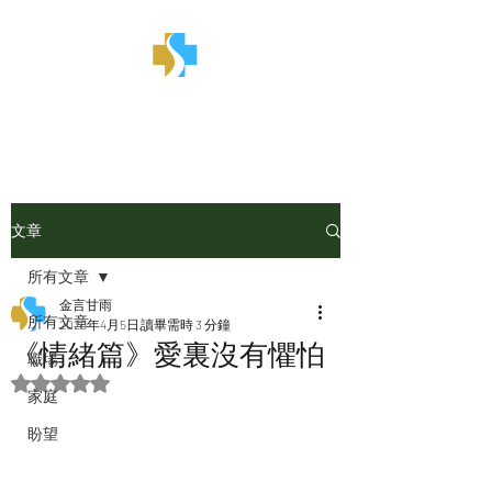
金言甘雨
文章
所有文章
金言甘雨
所有文章
2025年4月5日
讀畢需時 3 分鐘
《情緒篇》愛裏沒有懼怕
職場
評等為 NaN（最高為 5 顆星）。
家庭
盼望