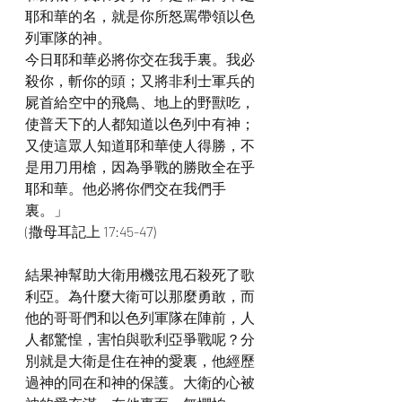
耶和華的名，就是你所怒罵帶領以色
列軍隊的神。
今日耶和華必將你交在我手裏。我必
殺你，斬你的頭；又將非利士軍兵的
屍首給空中的飛鳥、地上的野獸吃，
使普天下的人都知道以色列中有神；
又使這眾人知道耶和華使人得勝，不
是用刀用槍，因為爭戰的勝敗全在乎
耶和華。他必將你們交在我們手
裏。」
(撒母耳記上 17:45-47)
結果神幫助大衛用機弦甩石殺死了歌
利亞。為什麼大衛可以那麼勇敢，而
他的哥哥們和以色列軍隊在陣前，人
人都驚惶，害怕與歌利亞爭戰呢？分
別就是大衛是住在神的愛裏，他經歷
過神的同在和神的保護。大衛的心被