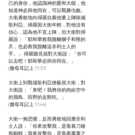
己的身份，他認識神的愛和大能，他
知道神必與他同在，可以戰勝仇敵。
大衛勇敢地向掃羅自薦他要上陣除滅
歌利亞。掃羅因大衛年輕，對他沒有
信心，認為他不宜上陣，但大衛對掃
羅說：「耶和華救我脫離獅子和熊的
爪，也必救我脫離這非利士人的
手。」 掃羅聽見就對大衛說：「你可
以去吧！耶和華必與你同在。」
(撒母耳記上 17:37)
大衛上到戰場歌利亞便藐視大衛，對
大衛說：「來吧！我將你的肉給空中
的飛鳥、田野的走獸吃。」
(撒母耳記上 17:44)
大衛一無恐懼，反而勇敢地回應非利
士人說：「你來攻擊我，是靠着刀槍
和銅戟；我來攻擊你，是靠着萬軍之