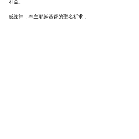
利亞。
感謝神，奉主耶穌基督的聖名祈求，
阿們。
詩歌推介
https://youtu.be/Yd9wqcVacug?
si=ODeF6fSK8Lq9WF9k
*瀏覽者可揀選在此影片的原本來源觀
看影片 (影片來源:
https://youtu.be/Yd9wqcVacug?
si=ODeF6fSK8Lq9WF9k
)