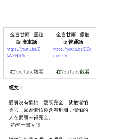
金言甘雨 - 靈聽
金言甘雨 - 靈聽
版
 廣東話
版
 普通話
https://youtu.be/Z-
https://youtu.be/DZc
AWHN7RfcE
xond6Ihs
在YouTube觀看
在YouTube觀看
經文：
愛裏沒有懼怕；愛既完全，就把懼怕
除去，因為懼怕裏含着刑罰，懼怕的
人在愛裏未得完全。
( 約翰一書 4:18)