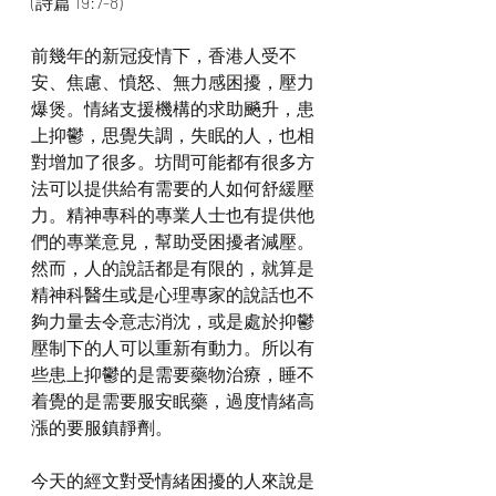
(詩篇 19:7-8)
前幾年的新冠疫情下，香港人受不
安、焦慮、憤怒、無力感困擾，壓力
爆煲。情緒支援機構的求助飈升，患
上抑鬱，思覺失調，失眠的人，也相
對增加了很多。坊間可能都有很多方
法可以提供給有需要的人如何舒緩壓
力。精神專科的專業人士也有提供他
們的專業意見，幫助受困擾者減壓。
然而，人的說話都是有限的，就算是
精神科醫生或是心理專家的說話也不
夠力量去令意志消沈，或是處於抑鬱
壓制下的人可以重新有動力。所以有
些患上抑鬱的是需要藥物治療，睡不
着覺的是需要服安眠藥，過度情緒高
漲的要服鎮靜劑。
今天的經文對受情緒困擾的人來說是