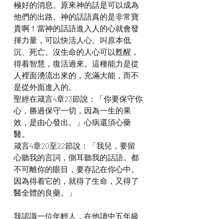
極好的消息。原來神的話是可以成為
他們的出路。神的話語真的是非常寶
貴啊！當神的話語進入人的心就會發
揮力量，可以快活人心。叫原本低
沉、死亡、沒生命的人心可以甦醒，
得着智慧，復活過來。這種能力是從
人裡面湧流出來的，充滿大能，而不
是從外面進入的。
聖經在箴言4章23節說：「你要保守你
心，勝過保守一切，因為一生的果
效，是由心發出。」心病還須心藥
醫。
箴言4章20至22節說：「我兒，要留
心聽我的言詞，側耳聽我的話語。都
不可離你的眼目，要存記在你心中。
因為得着它的，就得了生命，又得了
醫全體的良藥。」
我認識一位年輕人，在他讀中五年級