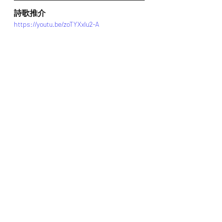
詩歌推介
https://youtu.be/zoTYXxlu2-A
*瀏覽者可揀選在此影片的原本來源觀
看影片 (影片來源:
https://youtu.be/zoTYXxlu2-A
)
最新文章
查看全部