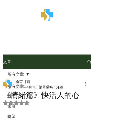
金言甘雨
文章
所有文章
金言甘雨
所有文章
2025年4月16日
讀畢需時 3 分鐘
《情緒篇》快活人的心
職場
評等為 NaN（最高為 5 顆星）。
家庭
盼望