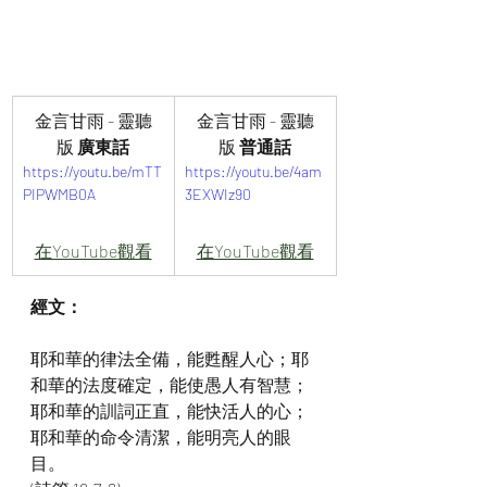
金言甘雨 - 靈聽
金言甘雨 - 靈聽
版 
廣東話
版
 普通話
https://youtu.be/mTT
https://youtu.be/4am
PIPWMB0A
3EXWIz90
在YouTube觀看
在YouTube觀看
經文：
耶和華的律法全備，能甦醒人心；耶
和華的法度確定，能使愚人有智慧；
耶和華的訓詞正直，能快活人的心；
耶和華的命令清潔，能明亮人的眼
目。