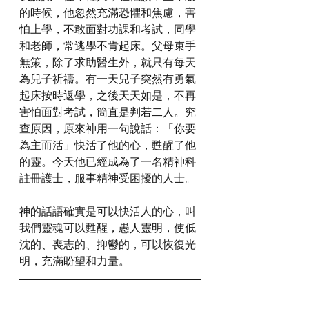
的時候，他忽然充滿恐懼和焦慮，害
怕上學，不敢面對功課和考試，同學
和老師，常逃學不肯起床。父母束手
無策，除了求助醫生外，就只有每天
為兒子祈禱。有一天兒子突然有勇氣
起床按時返學，之後天天如是，不再
害怕面對考試，簡直是判若二人。究
查原因，原來神用一句說話：「你要
為主而活」快活了他的心，甦醒了他
的靈。今天他已經成為了一名精神科
註冊護士，服事精神受困擾的人士。
神的話語確實是可以快活人的心，叫
我們靈魂可以甦醒，愚人靈明，使低
沈的、喪志的、抑鬱的，可以恢復光
明，充滿盼望和力量。