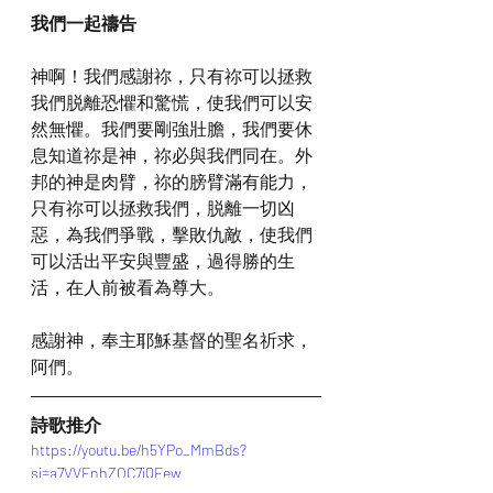
我們一起禱告
神啊！我們感謝祢，只有祢可以拯救
我們脱離恐懼和驚慌，使我們可以安
然無懼。我們要剛強壯膽，我們要休
息知道祢是神，祢必與我們同在。外
邦的神是肉臂，祢的膀臂滿有能力，
只有祢可以拯救我們，脱離一切凶
惡，為我們爭戰，擊敗仇敵，使我們
可以活出平安與豐盛，過得勝的生
活，在人前被看為尊大。
感謝神，奉主耶穌基督的聖名祈求，
阿們。
詩歌推介
https://youtu.be/h5YPo_MmBds?
si=a7VVFnhZOC7iQFew