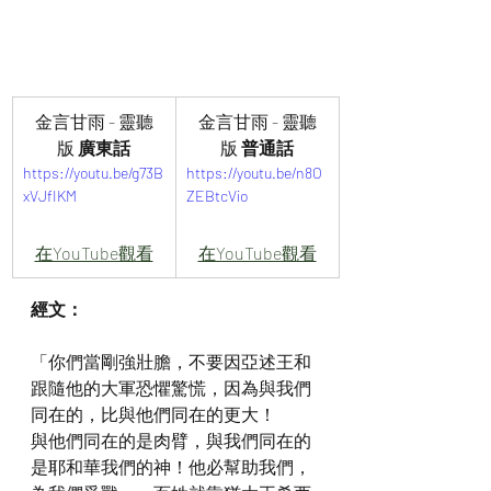
金言甘雨 - 靈聽
金言甘雨 - 靈聽
版 
廣東話
版 
普通話
https://youtu.be/g73B
https://youtu.be/n8O
xVJfIKM
ZEBtcVio
在YouTube觀看
在YouTube觀看
經文：
「你們當剛強壯膽，不要因亞述王和
跟隨他的大軍恐懼驚慌，因為與我們
同在的，比與他們同在的更大！
與他們同在的是肉臂，與我們同在的
是耶和華我們的神！他必幫助我們，