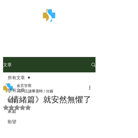
金言甘雨
文章
所有文章
金言甘雨
所有文章
4月7日
讀畢需時 3 分鐘
《情緒篇》就安然無懼了
職場
評等為 NaN（最高為 5 顆星）。
家庭
盼望