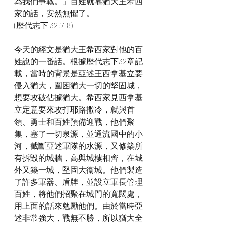
為我們爭戰。」百姓就靠猶大王希西
家的話，安然無懼了。
(歷代志下 32:7-8)
今天的經文是猶大王希西家對他的百
姓說的一番話。根據歷代志下32章記
載，當時的背景是亞述王西拿基立要
侵入猶大，圍困猶大一切的堅固城，
想要攻破佔據猶大。希西家見西拿基
立定意要來攻打耶路撒冷，就與首
領、勇士和百姓預備迎戰，他們聚
集，塞了一切泉源，並通流國中的小
河，截斷亞述軍隊的水源，又修築所
有拆毀的城牆，高與城樓相齊，在城
外又築一城，堅固大衞城。他們製造
了許多軍器、盾牌，並設立軍長管理
百姓，將他們招聚在城門的寬闊處，
用上面的話來勉勵他們。由於當時亞
述非常強大，戰無不勝，所以猶大全