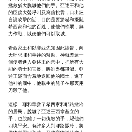
拯救猶大脱離他們的手。亞述王和他
的臣僕大聲呼叫及寫信挑釁，口出狂
言說攻擊的話，目的是要驚嚇和擾亂
希西家和他的百姓，使他們軟弱，無
力作戰，以便他們可以取城。
希西家王和以賽亞先知因此禱告，向
天呼求耶和華神的幫助。神就差遣一
個使者進入亞述王的營中，把所有大
能的勇士和官長、將帥盡都殺滅。亞
述王滿面含羞地返回他的國土，進了
他神的廟中，他親生的兒子在那裏用
刀殺了他。
這樣，耶和華救了希西家和耶路撒冷
的居民，脫離了亞述王西拿基立的
手，也脫離了一切仇敵的手，賜他們
四境平安。有許多人到耶路撒冷，將