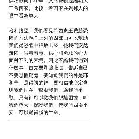
供物獻與耶和華，又將寶物送給猶大
王希西家。此後，希西家在列邦人的
眼中看為尊大。
哈利路亞！我們看見希西家王戰勝恐
懼的方法嗎？上列的四部曲可以幫助
我們從恐懼中釋放出來，使我們安然
無懼，得着智慧、信心和勇敢的心去
面對不利的困境。因此不論我們遇到
什麼事，首先要剛強壯膽，告訴自己
不要恐懼驚慌，要知道我們的神是耶
和華、是得勝的神，要相信祂必定會
與我們同在、幫助我們，為我們爭
戰。只有神可以救我們脱離困境，叫
我們尊大，保護我們，使我們四境平
安，可以過得勝的生命。