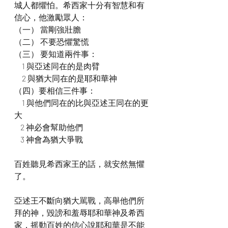
城人都懼怕。希西家十分有智慧和有
信心，他激勵眾人：
（一） 當剛強壯膽
（二） 不要恐懼驚慌
（三） 要知道兩件事：
     1 與亞述同在的是肉臂
     2 與猶大同在的是耶和華神
（四）要相信三件事：
     1 與他們同在的比與亞述王同在的更
大            
    2 神必會幫助他們
    3 神會為猶大爭戰
百姓聽見希西家王的話，就安然無懼
了。
亞述王不斷向猶大駡戰，高舉他們所
拜的神，毀謗和羞辱耶和華神及希西
家，摇動百姓的信心說耶和華是不能