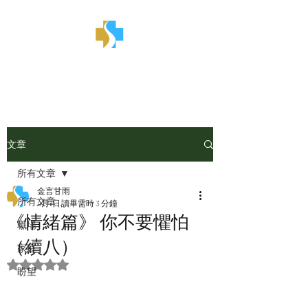
金言甘雨
文章
所有文章
金言甘雨
所有文章
4月1日
讀畢需時 3 分鐘
《情緒篇》 你不要懼怕
職場
（續八）
家庭
評等為 NaN（最高為 5 顆星）。
盼望