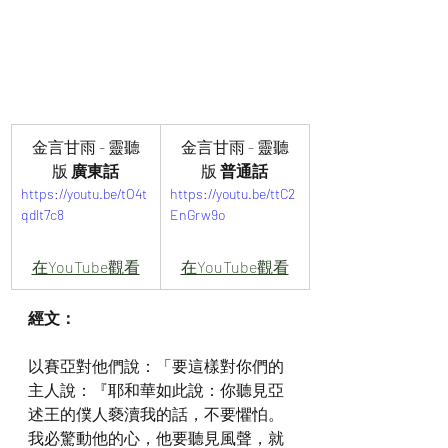
金言甘雨 - 靈聽
金言甘雨 - 靈聽
版 
廣東話
版 
普通話
https://youtu.be/tO4t
https://youtu.be/ttC2
qdlt7c8
EnGrw9o
在YouTube觀看
在YouTube觀看
經文：
以賽亞對他們說：「要這樣對你們的
主人說：『耶和華如此說：你聽見亞
述王的僕人褻瀆我的話，不要懼怕。
我必驚動他的心，他要聽見風聲，就