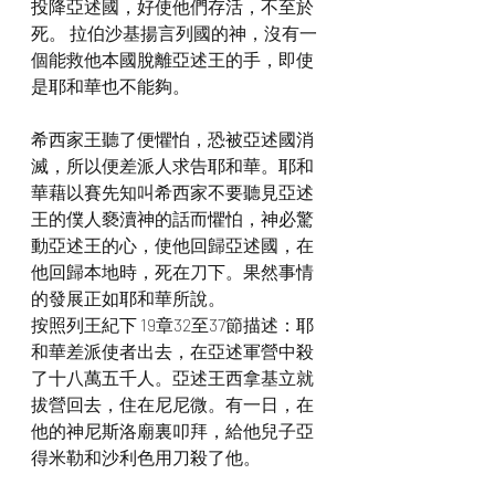
投降亞述國，好使他們存活，不至於
死。 拉伯沙基揚言列國的神，沒有一
個能救他本國脫離亞述王的手，即使
是耶和華也不能夠。
希西家王聽了便懼怕，恐被亞述國消
滅，所以便差派人求告耶和華。耶和
華藉以賽先知叫希西家不要聽見亞述
王的僕人褻瀆神的話而懼怕，神必驚
動亞述王的心，使他回歸亞述國，在
他回歸本地時，死在刀下。果然事情
的發展正如耶和華所說。
按照列王紀下 19章32至37節描述：耶
和華差派使者出去，在亞述軍營中殺
了十八萬五千人。亞述王西拿基立就
拔營回去，住在尼尼微。有一日，在
他的神尼斯洛廟裏叩拜，給他兒子亞
得米勒和沙利色用刀殺了他。