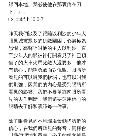
歸回本地。我必使他在那裏倒在刀
下。』」
( 列王紀下 19:6-7)
昨天我們談及了跟隨以利沙的少年人
眼見城被眾多的仇敵圍困，心裏極為
恐懼，高聲呼叫他的主人以利沙，直
至少年人的眼被神打開看見了神已預
備了的火車火馬比敵人還要多，他才
有信心，能夠勇敢面對仇敵。眼睛所
看見的可以叫我們軟弱，也可以叫我
們剛強，因我們的內心是受到眼睛所
看見的影響。我們不要單靠肉眼所看
見的去作判斷，我們還要運用信心的
眼睛去了解和演繹每一件事。
除了眼看見的不利環境會動搖我們的
信心，在我們所聽見的聲音，同樣會
叫我們懼怕和憂慮。今天的經文就是