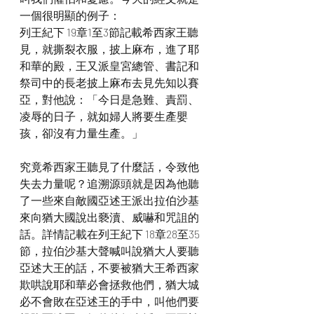
一個很明顯的例子：
列王紀下 19章1至3節記載希西家王聽
見，就撕裂衣服，披上麻布，進了耶
和華的殿，王又派皇宮總管、書記和
祭司中的長老披上麻布去見先知以賽
亞，對他說：「今日是急難、責罰、
凌辱的日子，就如婦人將要生產嬰
孩，卻沒有力量生產。」
究竟希西家王聽見了什麼話，令致他
失去力量呢？追溯源頭就是因為他聽
了一些來自敵國亞述王派出拉伯沙基
來向猶大國說出褻瀆、威嚇和咒詛的
話。詳情記載在列王紀下 18章28至35
節，拉伯沙基大聲喊叫說猶大人要聽
亞述大王的話，不要被猶大王希西家
欺哄說耶和華必會拯救他們，猶大城
必不會敗在亞述王的手中，叫他們要