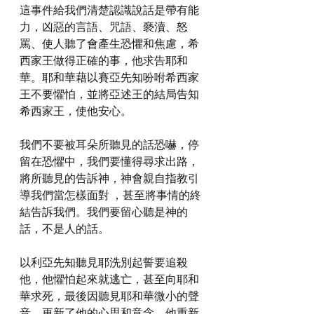
這事件給我們清楚認識說話是帶有能
力，凶惡的言語、咒語、褻瀆、怒
罵、使人聽了會產生恐懼和焦慮，希
西家王做得正確的事，他求告耶和
華。耶和華藉以賽亞先知吩咐希西家
王不要懼怕，並將亞述王的結局告知
希西家王，使他安心。
我們不要被耳朵所聽見的話恐嚇，停
留在恐懼中，我們要懂得尋求出路，
將所聽見的告訴神，神會親自指教引
導我們當怎樣面對 ，甚至將事情的終
結告訴我們。我們要留心聽是神的
話，不是人的話。
以利亞先知聽見耶洗別起誓要追殺
他，他懼怕起來就逃亡，甚至向耶和
華求死，最後因聽見耶和華微小的聲
音，更新了他的心思和意念，他重新