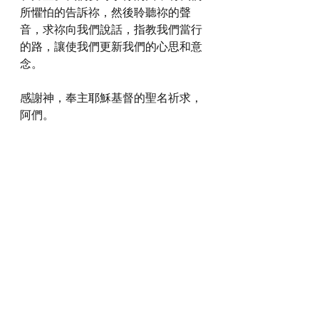
所懼怕的告訴祢，然後聆聽祢的聲
音，求祢向我們說話，指教我們當行
的路，讓使我們更新我們的心思和意
念。
感謝神，奉主耶穌基督的聖名祈求，
阿們。
詩歌推介
https://youtu.be/rlED-eLd5ow?
si=rtUoRfefsa5nqq8a
*瀏覽者可揀選在此影片的原本來源觀
看影片 (影片來源:
https://youtu.be/rlED-eLd5ow?