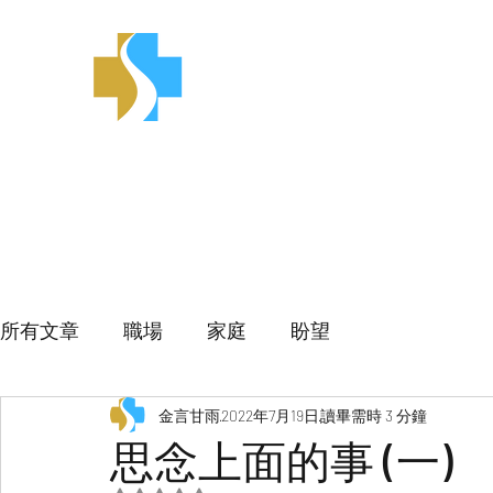
金言甘雨
所有文章
職場
家庭
盼望
金言甘雨
2022年7月19日
讀畢需時 3 分鐘
思念上面的事 (一)