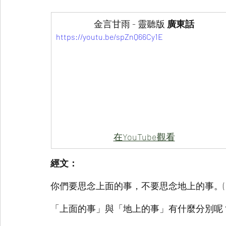
金言甘雨 - 靈聽版 
廣東話
https://youtu.be/spZnQ66Cy1E
在YouTube觀看
經文：
你們要思念上面的事，不要思念地上的事。( 歌
「上面的事」與「地上的事」有什麼分別呢