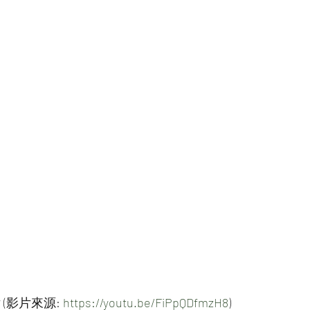
影片來源: 
https://youtu.be/FiPpQDfmzH8
)