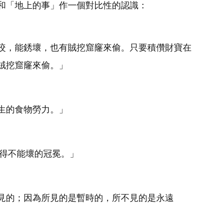
和「地上的事」作一個對比性的認識：
咬，能銹壞，也有賊挖窟窿來偷。只要積儹財寶在
賊挖窟窿來偷。」
生的食物勞力。」
要得不能壞的冠冕。」
見的；因為所見的是暫時的，所不見的是永遠