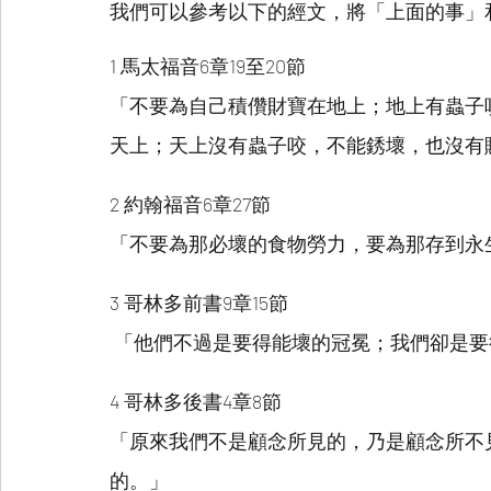
我們可以參考以下的經文，將「上面的事」
1 馬太福音6章19至20節
「不要為自己積儹財寶在地上；地上有蟲子
天上；天上沒有蟲子咬，不能銹壞，也沒有
2 約翰福音6章27節
「不要為那必壞的食物勞力，要為那存到永
3 哥林多前書9章15節
 「他們不過是要得能壞的冠冕；我們卻是
4 哥林多後書4章8節
「原來我們不是顧念所見的，乃是顧念所不
的。」