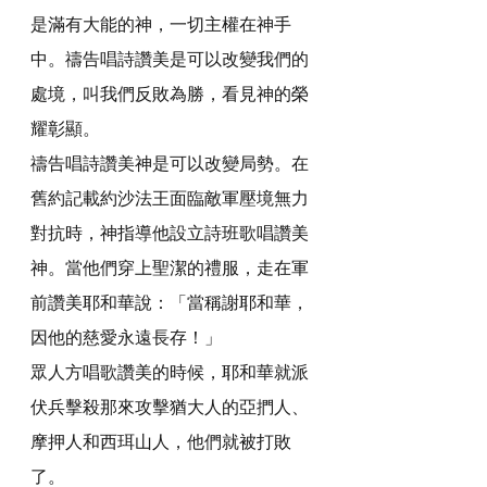
是滿有大能的神，一切主權在神手
中。禱告唱詩讚美是可以改變我們的
處境，叫我們反敗為勝，看見神的榮
耀彰顯。
禱告唱詩讚美神是可以改變局勢。在
舊約記載約沙法王面臨敵軍壓境無力
對抗時，神指導他設立詩班歌唱讚美
神。當他們穿上聖潔的禮服，走在軍
前讚美耶和華說：「當稱謝耶和華，
因他的慈愛永遠長存！」
眾人方唱歌讚美的時候，耶和華就派
伏兵擊殺那來攻擊猶大人的亞捫人、
摩押人和西珥山人，他們就被打敗
了。