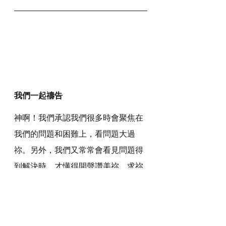
我們一起禱告
神啊！我們承認我們很多時會聚焦在
我們的問題和困難上，看問題大過
祢。另外，我們又常常會看見問題得
到解決時，才懂得開聲讚美祢，求祢
寬恕。
我們要效法保羅和西拉對祢的信心，
不受困難和環境影響，相信祢是滿有