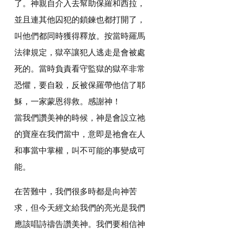
了。神親自介入去幫助保羅和西拉，
並且連其他囚犯的鎖鍊也都打開了，
叫他們都同時獲得釋放。按當時羅馬
法律規定，獄卒讓犯人逃走是會被處
死的。當時負責看守監獄的獄卒非常
恐懼，要自殺，反被保羅帶他信了耶
穌，一家蒙恩得救。感謝神！
當我們讚美神的時候，神是會設立祂
的寶座在我們當中，意即是祂會在人
和事當中掌權，叫不可能的事變成可
能。
在苦難中，我們很多時都是向神苦
求，但今天經文給我們的亮光是我們
應該唱詩禱告讚美神。我們要相信神