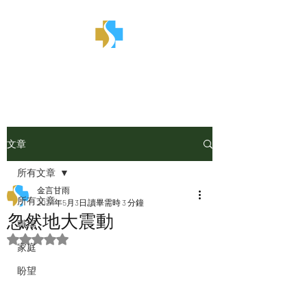
金言甘雨
文章
所有文章
金言甘雨
所有文章
2024年5月3日
讀畢需時 3 分鐘
忽然地大震動
職場
評等為 NaN（最高為 5 顆星）。
家庭
盼望