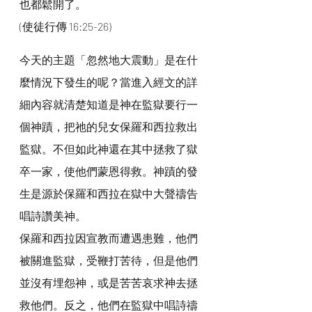
也都鬆開了。
(使徒行傳 16:25-26)
今天的主題「忽然地大震動」是在什
麼情況下發生的呢？當進入經文的詳
細內容就清楚知道是神在監獄要行一
個神蹟，把祂的兒女保羅和西拉救出
監獄。不但如此神還在其中拯救了獄
卒一家，使他們蒙恩得救。神蹟的發
生是源於保羅和西拉在獄中大聲禱告
唱詩讚美神。
保羅和西拉因宣教而遭遇患難，他們
被關進監獄，受鞭打苦待，但是他們
並沒有埋怨神，或是苦苦哀求神去拯
救他們。反之，他們在監獄中唱詩禱