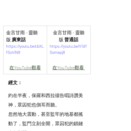
金言甘雨 - 靈聽
金言甘雨 - 靈聽
版
 廣東話
版
 普通話
https://youtu.be/cbXL
https://youtu.be/V1dY
fSoViN8
Somepj8
在YouTube觀看
在YouTube觀看 
經文：
約在半夜，保羅和西拉禱告唱詩讚美
神，眾囚犯也側耳而聽。
忽然地大震動，甚至監牢的地基都搖
動了，監門立刻全開，眾囚犯的鎖鏈