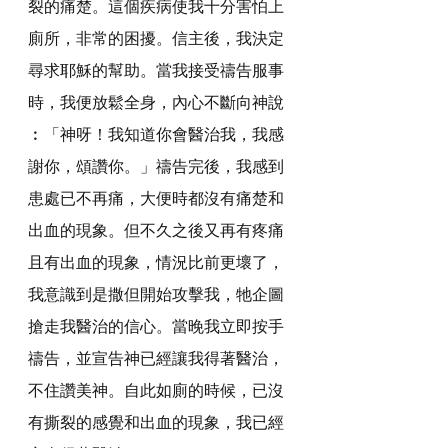
裂的痛楚。這個疾病使我十分害怕上
廁所，非常的困擾。信主後，我決定
尋求耶穌的幫助。當我接受禱告服事
時，我便放鬆全身，內心不斷向神說
︰「神呀！我知道你會醫治我，我感
謝你，頌讚你。」禱告完後，我感到
患處已不再痛，大便時都沒有痛楚和
出血的現象。但不久之後又再有疼痛
且有出血的現象，情況比前更壞了，
我意識到是撒但開始攻擊我，牠企圖
搶走我醫治的信心。當晚我立即按手
禱告，並宣告神已經讓我得著醫治，
不住讚美神。自此如廁的時候，已沒
有撕裂的感覺和出血的現象，我已經