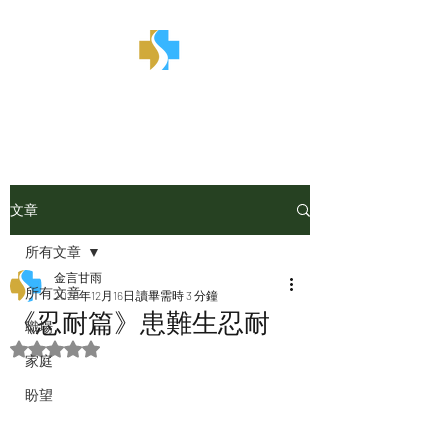
金言甘雨
文章
所有文章
金言甘雨
所有文章
2025年12月16日
讀畢需時 3 分鐘
《忍耐篇》患難生忍耐
職場
評等為 NaN（最高為 5 顆星）。
家庭
盼望