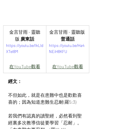
金言甘雨 - 靈聽
金言甘雨 - 靈聽版 
版
 廣東話
普通話
https://youtu.be/IkLld
https://youtu.be/Ha4
XTel8M
NEiH8KFU
在YouTube觀看
在YouTube觀看
經文：
不但如此，就是在患難中也是歡歡喜
喜的；因為知道患難生忍耐(羅5:3)
若我們有認真的讀聖經，必然看到聖
經裏多次教導信徒要學習「忍耐」。