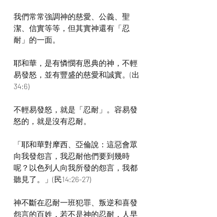
我們常常強調神的慈愛、公義、聖
潔、信實等等，但其實神還有「忍
耐」的一面。
耶和華，是有憐憫有恩典的神，不輕
易發怒，並有豐盛的慈愛和誠實。(出
34:6)
不輕易發怒，就是「忍耐」。容易發
怒的，就是沒有忍耐。
「耶和華對摩西、亞倫說：這惡會眾
向我發怨言，我忍耐他們要到幾時
呢？以色列人向我所發的怨言，我都
聽見了。」(民14:26-27)
神不斷在忍耐一班犯罪、叛逆和喜發
怨言的百姓，若不是神的忍耐，人早