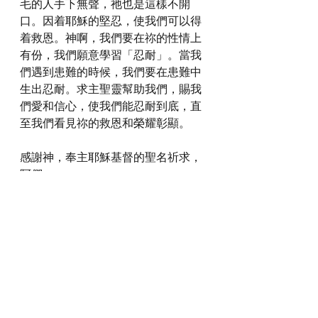
毛的人手下無聲，祂也是這樣不開
口。因着耶穌的堅忍，使我們可以得
着救恩。神啊，我們要在祢的性情上
有份，我們願意學習「忍耐」。當我
們遇到患難的時候，我們要在患難中
生出忍耐。求主聖靈幫助我們，賜我
們愛和信心，使我們能忍耐到底，直
至我們看見祢的救恩和榮耀彰顯。
感謝神，奉主耶穌基督的聖名祈求，
阿們。
詩歌推介
https://youtu.be/eh8DcdJcYf8