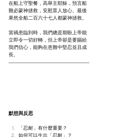
在船上守聖餐，高舉主耶穌，預言船
難必蒙神拯救，安慰眾人放心。最後
果然全船二百六十七人都蒙神拯救。
當禍患臨到時，我們總是期盼上帝能
立即令一切好轉，但上帝卻是要賜給
我們信心，能夠在患難中堅忍並且成
長。
默想與反思
「忍耐」有什麼重要？
如何可以生出「忍耐」？