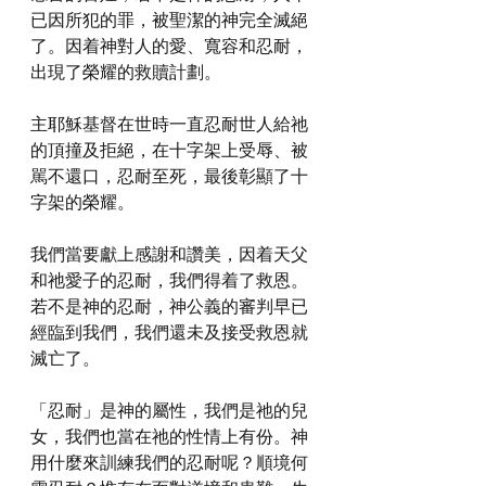
已因所犯的罪，被聖潔的神完全滅絕
了。因着神對人的愛、寬容和忍耐，
出現了榮耀的救贖計劃。
主耶穌基督在世時一直忍耐世人給祂
的頂撞及拒絕，在十字架上受辱、被
駡不還口，忍耐至死，最後彰顯了十
字架的榮耀。
我們當要獻上感謝和讚美，因着天父
和祂愛子的忍耐，我們得着了救恩。
若不是神的忍耐，神公義的審判早已
經臨到我們，我們還未及接受救恩就
滅亡了。
「忍耐」是神的屬性，我們是祂的兒
女，我們也當在祂的性情上有份。神
用什麼來訓練我們的忍耐呢？順境何