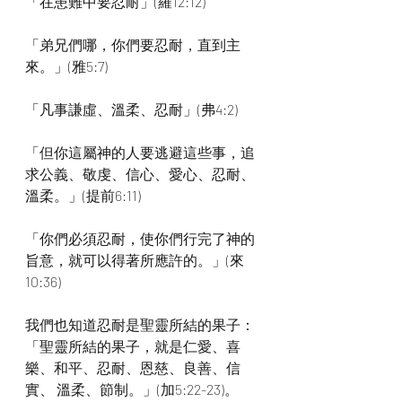
「在患難中要忍耐」(羅12:12)
「弟兄們哪，你們要忍耐，直到主
來。」(雅5:7)
「凡事謙虛、溫柔、忍耐」(弗4:2)
「但你這屬神的人要逃避這些事，追
求公義、敬虔、信心、愛心、忍耐、
溫柔。」(提前6:11)
「你們必須忍耐，使你們行完了神的
旨意，就可以得著所應許的。」(來
10:36)
我們也知道忍耐是聖靈所結的果子：
「聖靈所結的果子，就是仁愛、喜
樂、和平、忍耐、恩慈、良善、信
實、 溫柔、節制。」(加5:22-23)。