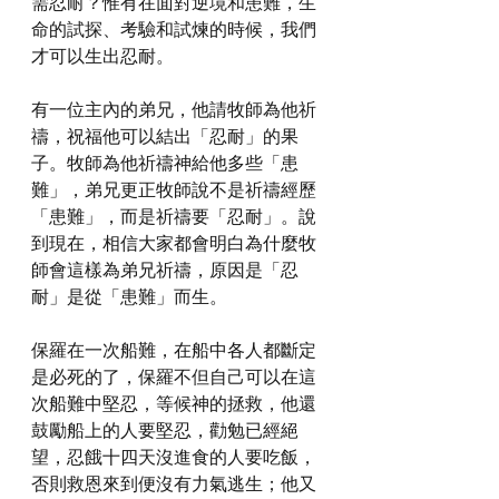
需忍耐？惟有在面對逆境和患難，生
命的試探、考驗和試煉的時候，我們
才可以生出忍耐。
有一位主內的弟兄，他請牧師為他祈
禱，祝福他可以結出「忍耐」的果
子。牧師為他祈禱神給他多些「患
難」，弟兄更正牧師說不是祈禱經歷
「患難」，而是祈禱要「忍耐」。說
到現在，相信大家都會明白為什麼牧
師會這樣為弟兄祈禱，原因是「忍
耐」是從「患難」而生。
保羅在一次船難，在船中各人都斷定
是必死的了，保羅不但自己可以在這
次船難中堅忍，等候神的拯救，他還
鼓勵船上的人要堅忍，勸勉已經絕
望，忍餓十四天沒進食的人要吃飯，
否則救恩來到便沒有力氣逃生；他又