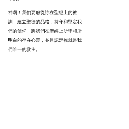
神啊！我們要服從祢在聖經上的教
訓，建立聖徒的品格，持守和堅定我
們的信仰。將我們在聖經上所學和所
明白的存在心裏，並且認定祢就是我
們唯一的救主。
奉主耶穌基督的聖名祈求，阿們。
詩歌推介
https://youtu.be/TM6cW6AX8qE
*瀏覽者可揀選在此影片的原本來源觀