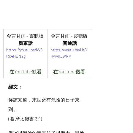
金言甘雨 - 靈聽版 
金言甘雨 - 靈聽版 
廣東話
普通話
https://youtu.be/iW5
https://youtu.be/UtC
Rc4HEN2g
Hwvn_WRA
在YouTube觀看
在YouTube觀看
經文：
你該知道，末世必有危險的日子來
到。
( 提摩太後書 3:1)
保羅提醒他的屬靈兒子提摩太，叫他