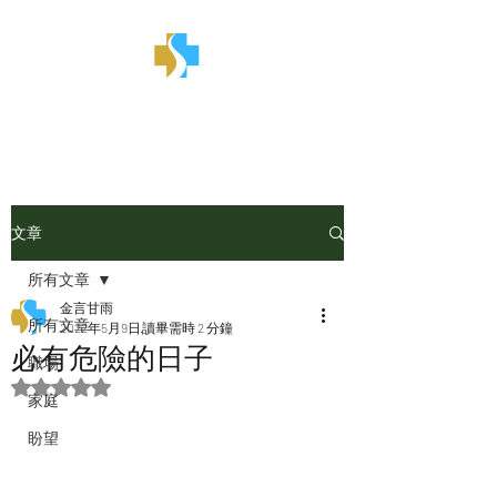
金言甘雨
文章
所有文章
金言甘雨
所有文章
2022年5月9日
讀畢需時 2 分鐘
必有危險的日子
職場
評等為 NaN（最高為 5 顆星）。
家庭
盼望