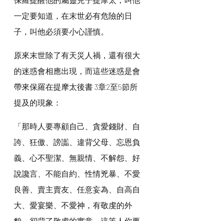
一定要知道，在末世必有危險的日
子，叫他必須要小心謹慎。
原來末世除了有天災人禍，還有很大
的迷惑會相應出現，而這些迷惑是會
帶來保羅在提摩太後書 3章2至5節所
提及的現象：
「那時人要專顧自己、貪愛錢財、自
誇、狂傲、謗讟、違背父母、忘恩負
義、心不聖潔、無親情、不解怨、好
說讒言、不能自約、性情兇暴、不愛
良善、賣主賣友、任意妄為、自高自
大、愛宴樂、不愛神，有敬虔的外
貌，卻背了敬虔的實意，這等人你要