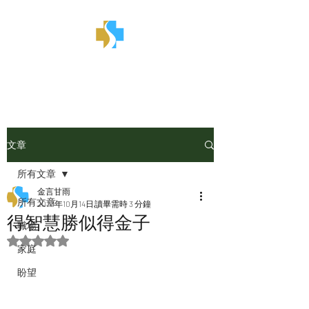
金言甘雨
文章
所有文章
金言甘雨
所有文章
2023年10月14日
讀畢需時 3 分鐘
得智慧勝似得金子
職場
評等為 NaN（最高為 5 顆星）。
家庭
盼望