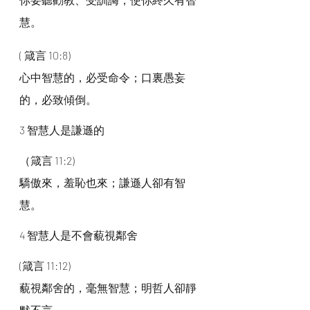
慧。
( 箴言 10:8)
心中智慧的，必受命令；口裏愚妄
的，必致傾倒。
3 智慧人是謙遜的
（箴言 11:2)
驕傲來，羞恥也來；謙遜人卻有智
慧。
4 智慧人是不會藐視鄰舍
(箴言 11:12)
藐視鄰舍的，毫無智慧；明哲人卻靜
默不言。