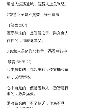
褻慢人煽惑通城，智慧人止息眾怒。
7 智慧之子是不貪婪，謹守律法
（箴言 28:7)
謹守律法的，是智慧之子；與貪食人
作伴的，卻羞辱其父。
8 智慧人是倚靠耶和華，憑看慧行事
(箴言 28:25-27)
心中貪婪的，挑起爭端；倚靠耶和華
的，必得豐裕。
心中自是的，便是愚昧人；憑智慧行
事的，必蒙拯救。
賙濟貧窮的，不至缺乏；佯為不見