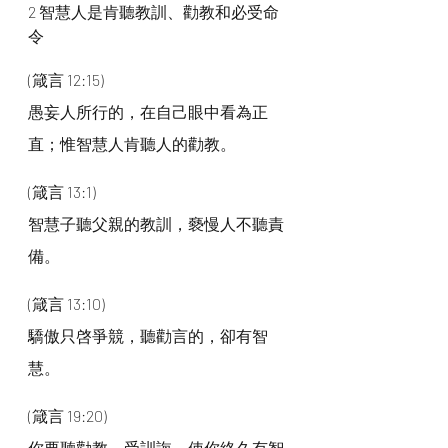
2 智慧人是肯聽教訓、勸教和必受命
令
(箴言 12:15)
愚妄人所行的，在自己眼中看為正
直；惟智慧人肯聽人的勸教。
(箴言 13:1)
智慧子聽父親的教訓，褻慢人不聽責
備。
(箴言 13:10)
驕傲只啓爭競，聽勸言的，卻有智
慧。
(箴言 19:20)
你要聽勸教、受訓誨，使你終久有智