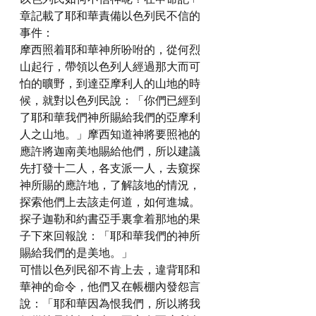
章記載了耶和華責備以色列民不信的
事件：
摩西照着耶和華神所吩咐的，從何烈
山起行，帶領以色列人經過那大而可
怕的曠野，到達亞摩利人的山地的時
候，就對以色列民說：「你們已經到
了耶和華我們神所賜給我們的亞摩利
人之山地。」摩西知道神將要照祂的
應許將迦南美地賜給他們，所以建議
先打發十二人，各支派一人，去窺探
神所賜的應許地，了解該地的情況，
探索他們上去該走何道，如何進城。
探子迦勒和約書亞手裏拿着那地的果
子下來回報說：「耶和華我們的神所
賜給我們的是美地。」
可惜以色列民卻不肯上去，違背耶和
華神的命令，他們又在帳棚內發怨言
說：「耶和華因為恨我們，所以將我