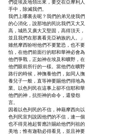
們從埃及地領出來，要交在亞摩利人
手中，除滅我們。
我們上哪裏去呢？我們的弟兄使我們
的心消化，說那地的民比我們又大又
高，城邑又廣大又堅固，高得頂天，
並且我們在那裏看見亞衲族的人。」
雖然摩西吩咐他們不要驚恐，也不要
怕，在他們前面行的耶和華神必會為
他們爭戰，正如神在埃及和曠野，在
他們眼前所行的一樣。當他們在曠野
路行的時候，神撫養他們，如同人撫
養兒子一般，直等神要賜他們得地為
業。以色列民在這事上卻不信耶和華
他們的神，抗拒神的命令，還發怨
言。
因着以色列民的不信，神藉摩西向以
色列民宣判說因他們的不信，連一個
也不得見祂起誓應許賜給他們列祖的
美地；惟有迦勒必得看見，並且神要