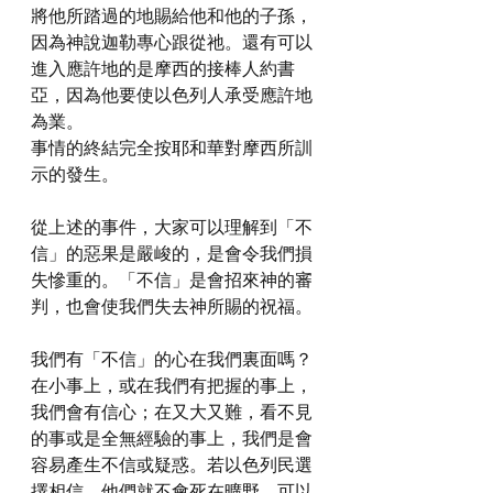
將他所踏過的地賜給他和他的子孫，
因為神說迦勒專心跟從祂。還有可以
進入應許地的是摩西的接棒人約書
亞，因為他要使以色列人承受應許地
為業。
事情的終結完全按耶和華對摩西所訓
示的發生。
從上述的事件，大家可以理解到「不
信」的惡果是嚴峻的，是會令我們損
失慘重的。「不信」是會招來神的審
判，也會使我們失去神所賜的祝福。
我們有「不信」的心在我們裏面嗎？
在小事上，或在我們有把握的事上，
我們會有信心；在又大又難，看不見
的事或是全無經驗的事上，我們是會
容易產生不信或疑惑。若以色列民選
擇相信，他們就不會死在曠野，可以