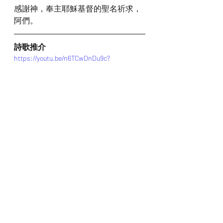
感謝神，奉主耶穌基督的聖名祈求，
阿們。
詩歌推介
https://youtu.be/n6TCwDnDu9c?
si=PR9rRje1eido2PQ4
*瀏覽者可揀選在此影片的原本來源觀
看影片 (影片來源:
https://youtu.be/n6TCwDnDu9c?
si=PR9rRje1eido2PQ4
)