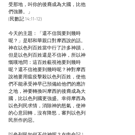
受那地，叫你的後裔成為大國，比他
們強勝。」
(民數記 14:11-12)
今天的主題：「還不信我要到幾時
呢？」是耶和華親口對摩西說的話。
神在以色列百姓當中行了許多神蹟，
但是以色列百姓還是不信神，所以神
慨嘆地問：這百姓藐視祂要到幾時
呢？還不信祂要到幾時呢？神對摩西
說祂要用瘟疫擊殺以色列百姓，使他
們不能承受神早已預備給他們的應許
之地，神要轉換叫摩西的後裔成為大
國，比以色列國更強盛。幸得摩西為
以色列民求情，消除神的怒氣，使神
的心意回轉，沒有降怒，審判以色列
民所作的惡。
以色列民如何不信神呢？在申命記 1