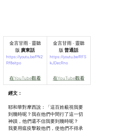
金言甘雨 - 靈聽
金言甘雨 - 靈聽
版 
廣東話
版 
普通話
https://youtu.be/PN2
https://youtu.be/RFS
Rf8eitpo
kJDecRno
在YouTube觀看
在YouTube觀看
經文：
耶和華對摩西說：「這百姓藐視我要
到幾時呢？我在他們中間行了這一切
神蹟，他們還不信我要到幾時呢？
我要用瘟疫擊殺他們，使他們不得承