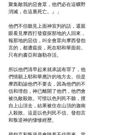
聚集敵我的惡會眾，他們必在這曠野
消滅，在這裏死亡。』」
他們不但聽見上面神宣判的話，還親
眼看見摩西打發窺探那地的人回來，
報那地的惡信，叫全會眾向摩西發怨
言的，都遭瘟疫，死在耶和華面前。
只有約書亞和迦勒存活。
所以他們清早起來就承認有罪了，他
們情願上耶和華應許的地方去。但是
摩西勸諭他們不要去，因為他們的不
信和埋怨，神已離開了他們，他們會
被仇敵殺敗。可惜以色列民不聽，擅
自上山頂去，結果被住在山頂的迦南
人殺敗。這是以色列民不信、發怨言
和叛逆神的悽慘經歷。
發怨言和叛逆是會隨着不信而來，當