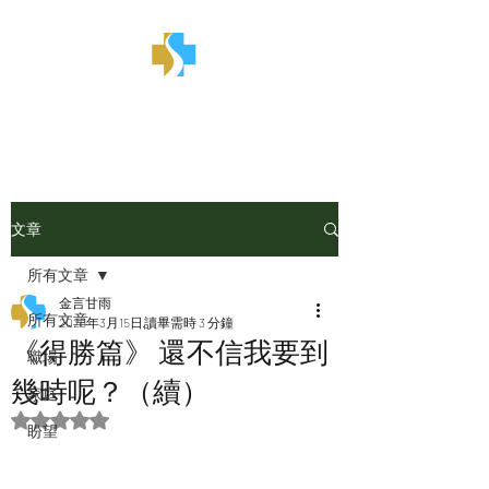
金言甘雨
文章
所有文章
金言甘雨
所有文章
2025年3月15日
讀畢需時 3 分鐘
《得勝篇》 還不信我要到
職場
幾時呢？（續）
家庭
評等為 NaN（最高為 5 顆星）。
盼望