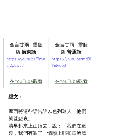
金言甘雨 - 靈聽
金言甘雨 - 靈聽
版
 廣東話
版
 普通話
https://youtu.be/QmA
https://youtu.be/md9i
cI2p8ws8
Yid4qe8
在YouTube觀看
在YouTube觀看
經文：
摩西將這些話告訴以色列眾人，他們
就甚悲哀。
清早起來上山頂去，說：「我們在這
裏，我們有罪了，情願上耶和華所應