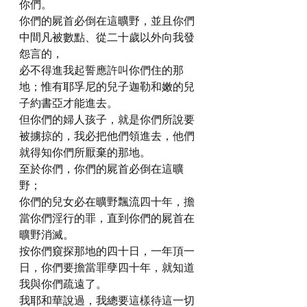
你們。
你們的屍首必倒在這曠野，並且你們
中間凡被數點、從二十歲以外向我發
怨言的，
必不得進我起誓應許叫你們住的那
地；惟有耶孚尼的兒子迦勒和嫩的兒
子約書亞才能進去。
但你們的婦人孩子，就是你們所說要
被擄掠的，我必把他們領進去，他們
就得知你們所厭棄的那地。
至於你們，你們的屍首必倒在這曠
野；
你們的兒女必在曠野飄流四十年，擔
當你們淫行的罪，直到你們的屍首在
曠野消滅。
按你們窺探那地的四十日，一年頂一
日，你們要擔當罪孽四十年，就知道
我與你們疏遠了。
我耶和華說過，我總要這樣待這一切