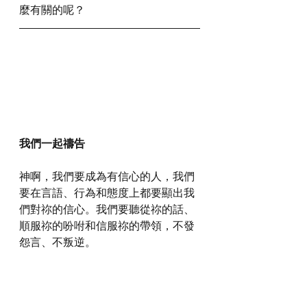
麼有關的呢？
我們一起禱告
神啊，我們要成為有信心的人，我們
要在言語、行為和態度上都要顯出我
們對祢的信心。我們要聽從祢的話、
順服祢的吩咐和信服祢的帶領，不發
怨言、不叛逆。
感謝神，奉主耶穌基督的聖名祈求，
阿們。