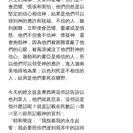
會恐懼、慌張和害怕，他們仍然是以
堅定的信心相信神，結果是他們可以
得到神的應許和祝福。不信的人，聽
到困難，立即便會恐懼、憂慮或是憤
怒、他們不但會不信神、懷疑神、還
會抱怨神，因為他們被困難遮蔽了他
們的心眼，被風浪滅沒了他們對神的
信心。迦勒和約書亞是相信的人，所
以他們可以領受神的應許，進入迦南
美地得地為業；以色列民是不相信的
人，結局是他們要死在曠野。
今天的經文提及摩西將這些話告訴以
色列眾人，他們就甚悲哀。這些話是
指什麼話呢？就是記載在民數記 14章
28至35節所記載神的宣判：
「耶和華說：『我指着我的永生起
誓：我必要照你們達到我耳中的話待