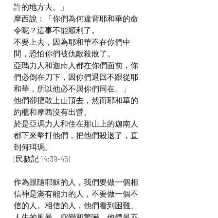
許的地方去。」
摩西說：「你們為何違背耶和華的命
令呢？這事不能順利了。
不要上去，因為耶和華不在你們中
間，恐怕你們被仇敵殺敗了。
亞瑪力人和迦南人都在你們面前，你
們必倒在刀下，因你們退回不跟從耶
和華，所以他必不與你們同在。」
他們卻擅敢上山頂去，然而耶和華的
約櫃和摩西沒有出營。
於是亞瑪力人和住在那山上的迦南人
都下來擊打他們，把他們殺退了，直
到何珥瑪。
(民數記 14:39-45)
作為跟隨耶穌的人，我們要做一個相
信神是滿有能力的人，不要做一個不
信的人。相信的人，他們看到困難、
人生的風暴、突變和驚嚇，他們是不