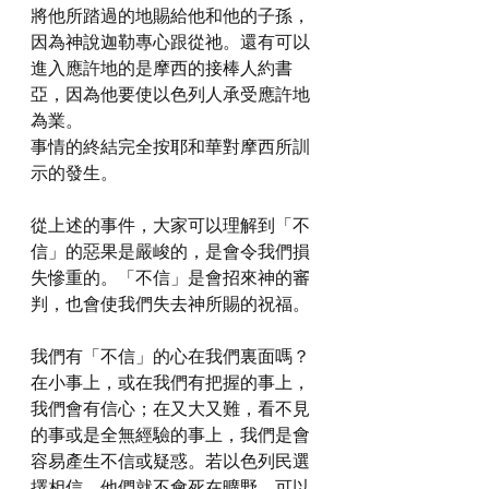
將他所踏過的地賜給他和他的子孫，
因為神說迦勒專心跟從祂。還有可以
進入應許地的是摩西的接棒人約書
亞，因為他要使以色列人承受應許地
為業。
事情的終結完全按耶和華對摩西所訓
示的發生。
從上述的事件，大家可以理解到「不
信」的惡果是嚴峻的，是會令我們損
失慘重的。「不信」是會招來神的審
判，也會使我們失去神所賜的祝福。
我們有「不信」的心在我們裏面嗎？
在小事上，或在我們有把握的事上，
我們會有信心；在又大又難，看不見
的事或是全無經驗的事上，我們是會
容易產生不信或疑惑。若以色列民選
擇相信，他們就不會死在曠野，可以