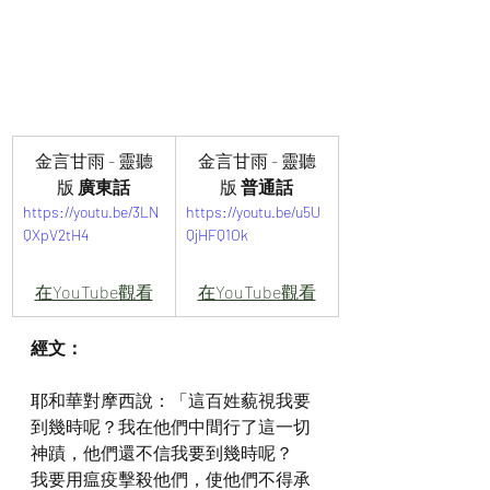
金言甘雨 - 靈聽
金言甘雨 - 靈聽
版
 廣東話
版
 普通話
https://youtu.be/3LN
https://youtu.be/u5U
QXpV2tH4
QjHFQ1Ok
在YouTube觀看
在YouTube觀看
經文：
耶和華對摩西說：「這百姓藐視我要
到幾時呢？我在他們中間行了這一切
神蹟，他們還不信我要到幾時呢？
我要用瘟疫擊殺他們，使他們不得承