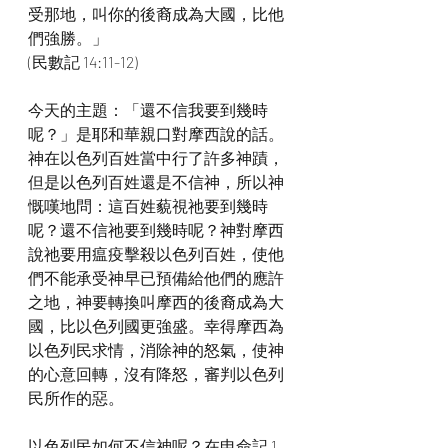
受那地，叫你的後裔成為大國，比他
們強勝。」
(民數記 14:11-12)
今天的主題：「還不信我要到幾時
呢？」是耶和華親口對摩西說的話。
神在以色列百姓當中行了許多神蹟，
但是以色列百姓還是不信神，所以神
慨嘆地問：這百姓藐視祂要到幾時
呢？還不信祂要到幾時呢？神對摩西
說祂要用瘟疫擊殺以色列百姓，使他
們不能承受神早已預備給他們的應許
之地，神要轉換叫摩西的後裔成為大
國，比以色列國更強盛。幸得摩西為
以色列民求情，消除神的怒氣，使神
的心意回轉，沒有降怒，審判以色列
民所作的惡。
以色列民如何不信神呢？在申命記 1