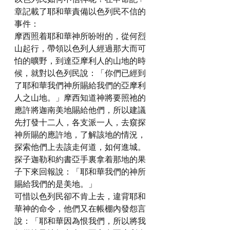
章記載了耶和華責備以色列民不信的
事件：
摩西照着耶和華神所吩咐的，從何烈
山起行，帶領以色列人經過那大而可
怕的曠野，到達亞摩利人的山地的時
候，就對以色列民說：「你們已經到
了耶和華我們神所賜給我們的亞摩利
人之山地。」摩西知道神將要照祂的
應許將迦南美地賜給他們，所以建議
先打發十二人，各支派一人，去窺探
神所賜的應許地，了解該地的情況，
探索他們上去該走何道，如何進城。
探子迦勒和約書亞手裏拿着那地的果
子下來回報說：「耶和華我們的神所
賜給我們的是美地。」
可惜以色列民卻不肯上去，違背耶和
華神的命令，他們又在帳棚內發怨言
說：「耶和華因為恨我們，所以將我