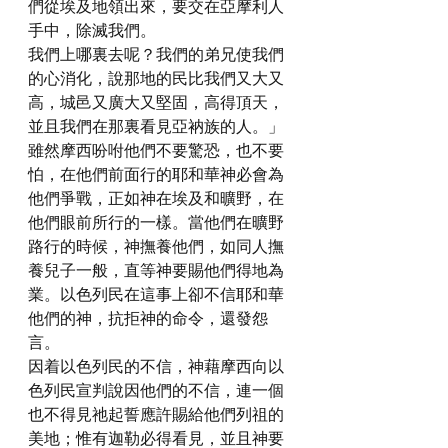
們從埃及地領出來，要交在亞摩利人
手中，除滅我們。
我們上哪裏去呢？我們的弟兄使我們
的心消化，說那地的民比我們又大又
高，城邑又廣大又堅固，高得頂天，
並且我們在那裏看見亞衲族的人。」
雖然摩西吩咐他們不要驚恐，也不要
怕，在他們前面行的耶和華神必會為
他們爭戰，正如神在埃及和曠野，在
他們眼前所行的一樣。當他們在曠野
路行的時候，神撫養他們，如同人撫
養兒子一般，直等神要賜他們得地為
業。以色列民在這事上卻不信耶和華
他們的神，抗拒神的命令，還發怨
言。
因着以色列民的不信，神藉摩西向以
色列民宣判說因他們的不信，連一個
也不得見祂起誓應許賜給他們列祖的
美地；惟有迦勒必得看見，並且神要