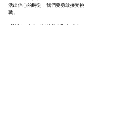
活出信心的時刻，我們要勇敢接受挑
戰。
感謝神，奉主耶穌基督的聖名祈求，
阿們。
詩歌推介
https://youtu.be/3LNQXpV2tH4
*瀏覽者可揀選在此影片的原本來源觀
看影片 (影片來源:
https://youtu.be/3LNQXpV2tH4
)