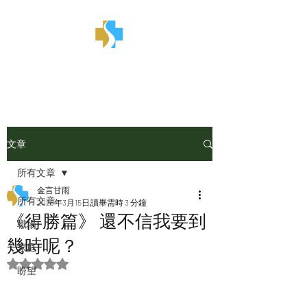
金言甘雨
文章
所有文章
金言甘雨
所有文章
2025年3月15日
讀畢需時 3 分鐘
《得勝篇》 還不信我要到
職場
幾時呢？
家庭
評等為 NaN（最高為 5 顆星）。
盼望