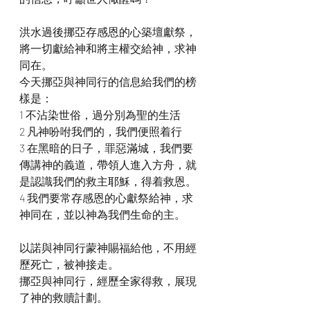
洪水過後挪亞存感恩的心築壇獻祭，
將一切獻給神和將主權交給神，求神
同在。
今天挪亞與神同行的信息給我們的榜
樣是：
1 不沾染世俗，過分別為聖的生活
2 凡神吩咐我們的，我們便照着行
3 在黑暗的日子，罪惡滿城，我們要
傳講神的義道，帶領人進入方舟，就
是認識我們的救主耶穌，得着救恩。
4 我們要常存感恩的心獻祭給神，求
神同在，並以神為我們生命的主。
以諾與神同行蒙神賜福給他，不用經
歷死亡，被神接走。
挪亞與神同行，經歷全家得救，展現
了神的救贖計劃。