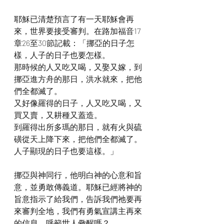
耶穌已清楚預言了有一天耶穌會再
來，世界要接受審判。在路加福音17
章26至30節記載：「挪亞的日子怎
樣，人子的日子也要怎樣。
那時候的人又吃又喝，又娶又嫁，到
挪亞進方舟的那日，洪水就來，把他
們全都滅了。
又好像羅得的日子，人又吃又喝，又
買又賣，又耕種又蓋造。
到羅得出所多瑪的那日，就有火與硫
磺從天上降下來，把他們全都滅了。
人子顯現的日子也要這樣。」
挪亞與神同行，他明白神的心意和旨
意，並勇敢傳義道。耶穌已經將神的
旨意指示了給我們，告訴我們祂要再
來審判全地，我們有勇氣宣講主再來
的信息，呼籲世人儆醒嗎？