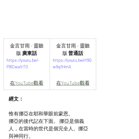
金言甘雨 - 靈聽
金言甘雨 - 靈聽
版 
廣東話
版 
普通話
https://youtu.be/-
https://youtu.be/rf9Q
Pl6Cwa1rT0
w9qfHmA
在YouTube觀看
在YouTube觀看
經文：
惟有挪亞在耶和華眼前蒙恩。
挪亞的後代記在下面。 挪亞是個義
人，在當時的世代是個完全人。挪亞
與神同行。