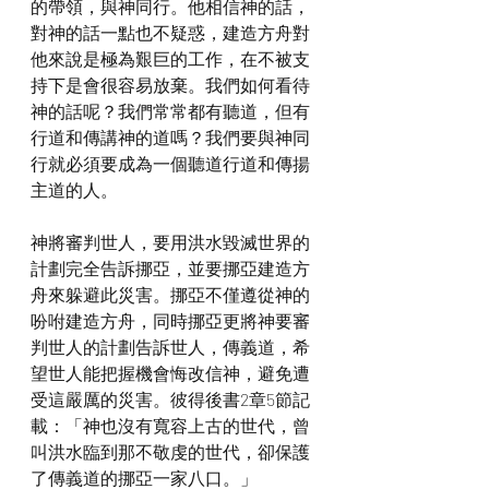
的帶領，與神同行。他相信神的話，
對神的話一點也不疑惑，建造方舟對
他來說是極為艱巨的工作，在不被支
持下是會很容易放棄。我們如何看待
神的話呢？我們常常都有聽道，但有
行道和傳講神的道嗎？我們要與神同
行就必須要成為一個聽道行道和傳揚
主道的人。
神將審判世人，要用洪水毀滅世界的
計劃完全告訴挪亞，並要挪亞建造方
舟來躲避此災害。挪亞不僅遵從神的
吩咐建造方舟，同時挪亞更將神要審
判世人的計劃告訴世人，傳義道，希
望世人能把握機會悔改信神，避免遭
受這嚴厲的災害。彼得後書2章5節記
載：「神也沒有寬容上古的世代，曾
叫洪水臨到那不敬虔的世代，卻保護
了傳義道的挪亞一家八口。」