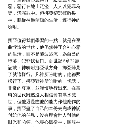
惡，惡行在地上泛濫，人人以犯罪為
樂，沉溺罪中。但挪亞卻選擇敬畏
神，聽從神過聖潔的生活，遵行神的
吩咐。
挪亞值得我們學習的一點，就是在歪
曲悖謬的世代，他仍然持守合神心意
的生活，而不是隨波逐流，為自己的
墮落、犯罪找藉口。創世記 6章22節
記載：神吩咐挪亞做方舟，挪亞聽見
了就這樣行。凡神所吩咐的，他都照
樣行了。挪亞對神所吩咐的一切話，
非常的尊重，並謹慎地行出來。在當
時的世代雖然沒人相信會有洪水滅
世，但他還是盡他的能力作他應作的
事，挪亞盡了自己的本份去完成神託
付給他的任務，沒有理會世人對他的
眼光和恥笑。他專心聽從神，順服神