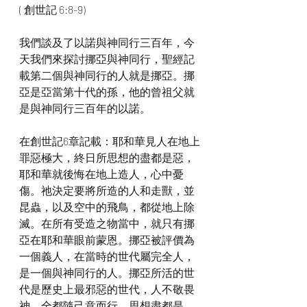
( 創世記 6:8-9)
我們談及了以諾與神同行三百年，今
天我們來探討挪亞與神同行，聖經記
載第二個與神同行的人就是挪亞。挪
亞是亞當第十代的孫，他的曾祖父就
是與神同行三百年的以諾。
在創世記6章記載：耶和華見人在地上
罪惡極大，終日所思想的盡都是惡，
耶和華就後悔在地上造人，心中憂
傷。祂決定要將所造的人和走獸，並
昆蟲，以及空中的飛鳥，都從地上除
滅。在所有受造之物當中，就只有挪
亞在耶和華眼前蒙恩。挪亞被評價為
一個義人，在當時的世代屬完全人，
是一個與神同行的人。挪亞所活的世
代是歷史上最邪惡的世代，人不敬畏
神，全都隨己意而行，思想盡都是