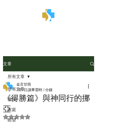
金言甘雨
文章
所有文章
金言甘雨
所有文章
3月2日
讀畢需時 3 分鐘
《得勝篇》與神同行的挪
職場
亞
家庭
評等為 NaN（最高為 5 顆星）。
盼望