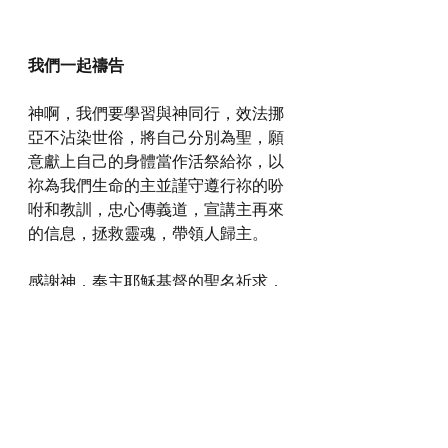
我們一起禱告
神啊，我們要學習與神同行，效法挪
亞不沾染世俗，將自己分別為聖，願
意獻上自己的身體當作活祭給祢，以
祢為我們生命的主並謹守遵行祢的吩
咐和教訓，忠心傳義道，宣講主再來
的信息，拯救靈魂，帶領人歸主。
感謝神，奉主耶穌基督的聖名祈求，
阿們。
詩歌推介
https://youtu.be/Kv8aQkoqNCI?
si=zyzyQYFds3y8XLsV